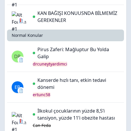
KAN BAĞIŞI KONUUSNDA BİLMEMİZ
GEREKENLER
Normal Konular
Pirus Zaferi: Mağluptur Bu Yolda
Galip
drcuneytyardimci
Kanserde hızlı tanı, etkin tedavi
dönemi
ertunc58
İlkokul çocuklarının yüzde 8,5’i
tansiyon, yüzde 11’i obezite hastası
Can Feda