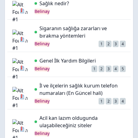
Sağlık nedir?
Belinay
Sigaranın sağlığa zararları ve
bırakma yöntemleri
Belinay
1
2
3
4
Genel İlk Yardım Bilgileri
Belinay
1
2
3
4
5
İl ve ilçelerin sağlık kurum telefon
numaraları (En Güncel hali)
Belinay
1
2
3
4
Acil kan lazım oldugunda
ulaşabileceğiniz siteler
Belinay