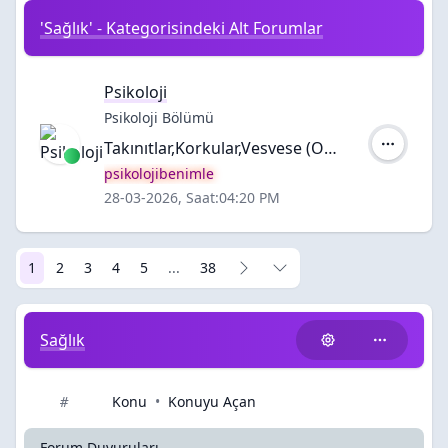
'Sağlık' - Kategorisindeki Alt Forumlar
Psikoloji
Psikoloji Bölümü
Takınıtlar,Korkular,Vesvese (Obsesif OKB)
Yazar:
psikolojibenimle
28-03-2026, Saat:04:20 PM
1
2
3
4
5
...
38
Sağlık
Konu
•
Konuyu Açan
#
Forum Duyuruları