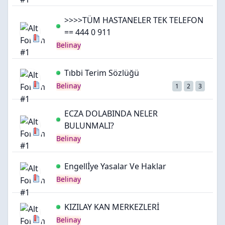
>>>>TÜM HASTANELER TEK TELEFON
== 444 0 911
Belinay
Tıbbi Terim Sözlüğü
Belinay
1
2
3
ECZA DOLABINDA NELER
BULUNMALI?
Belinay
Engellİye Yasalar Ve Haklar
Belinay
KIZILAY KAN MERKEZLERİ
Belinay