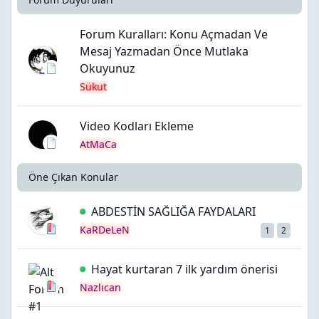
Forum Kuralları: Konu Açmadan Ve
Mesaj Yazmadan Önce Mutlaka
Okuyunuz
Sükut
Video Kodları Ekleme
AtMaCa
Öne Çıkan Konular
ABDESTİN SAĞLIĞA FAYDALARI
KaRDeLeN
1
2
Hayat kurtaran 7 ilk yardım önerisi
Nazlıcan