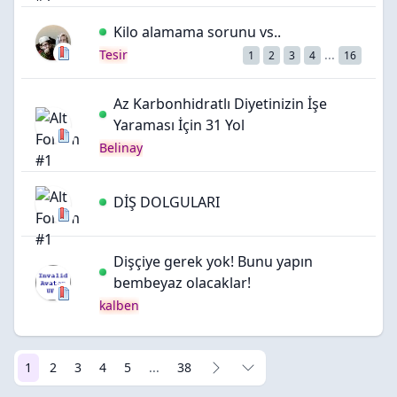
Kilo alamama sorunu vs..
Tesir
...
1
2
3
4
16
Az Karbonhidratlı Diyetinizin İşe
Yaraması İçin 31 Yol
Belinay
DİŞ DOLGULARI
Dişçiye gerek yok! Bunu yapın
bembeyaz olacaklar!
kalben
1
2
3
4
5
...
38