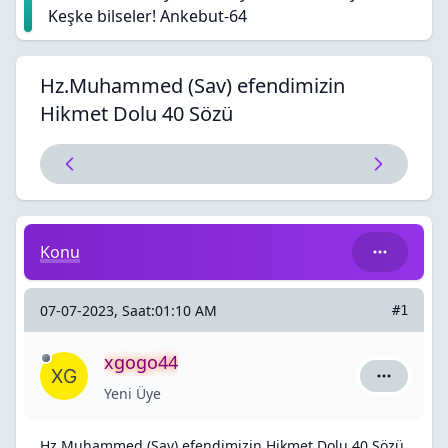
Keşke bilseler! Ankebut-64
Hz.Muhammed (Sav) efendimizin
Hikmet Dolu 40 Sözü
Hz.Muhammed (Sav) efendimizin Hikmet Dolu 40 Söz
Konu
07-07-2023, Saat:01:10 AM
#1
xgogo44
xgogo44 i
Yeni Üye
Hz.Muhammed (Sav) efendimizin Hikmet Dolu 40 Sözü