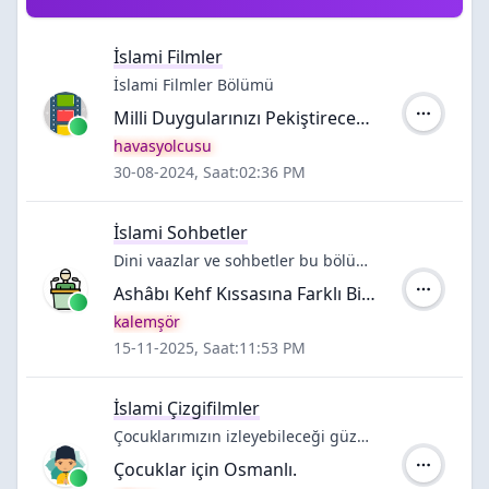
İslami Filmler
İslami Filmler Bölümü
Milli Duygularınızı Pekiştirecek Ve Ufkunuzu Açacak Filmler - Videolar 2
Yazar:
havasyolcusu
30-08-2024, Saat:02:36 PM
İslami Sohbetler
Dini vaazlar ve sohbetler bu bölümde
Ashâbı Kehf Kıssasına Farklı Bir Bakış (Mülahaza-1)
Yazar:
kalemşör
15-11-2025, Saat:11:53 PM
İslami Çizgifilmler
Çocuklarımızın izleyebileceği güzel ve bilgilendirici dini çizgi filmleri bu bölümde paylaşabilir ve bulabilirsiniz...
Çocuklar için Osmanlı.