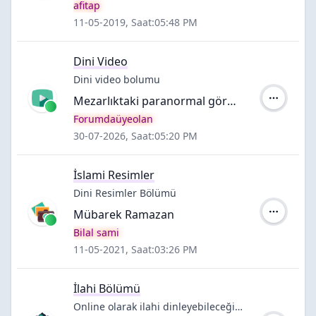
Yazar:
afitap
11-05-2019, Saat:05:48 PM
Dini Video
Dini video bolumu
Mezarlıktaki paranormal görüntüler
Yazar:
Forumdaüyeolan
30-07-2026, Saat:05:20 PM
İslami Resimler
Dini Resimler Bölümü
Mübarek Ramazan
Yazar:
Bilal sami
11-05-2021, Saat:03:26 PM
İlahi Bölümü
Online olarak ilahi dinleyebileceğiniz bolum...