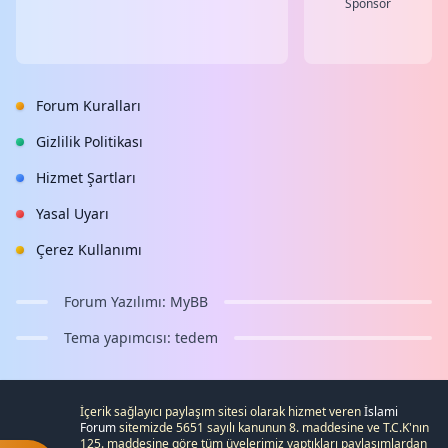
Sponsor
Forum Kuralları
Gizlilik Politikası
Hizmet Şartları
Yasal Uyarı
Çerez Kullanımı
Forum Yazılımı:
MyBB
Tema yapımcısı:
tedem
İçerik sağlayıcı paylaşım sitesi olarak hizmet veren
İslami
Forum
sitemizde 5651 sayılı kanunun 8. maddesine ve
T.C.K
'nın
125. maddesine göre tüm üyelerimiz yaptıkları paylaşımlardan