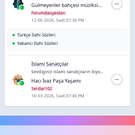
Gülmeyenler bahçesi müziksiz ilahi
Yazar:
Forumdaüyeolan
12-06-2026, Saat:07:38 PM
Alt Forumlar:
Türkçe İlahi Sözleri
Yabancı İlahi Sözleri
İslami Sanatçılar
Sevdiginiz islami sanatçıların biyografileri - albümleri hakkında bilgiler bu bölümde
Hacı İvaz Paşa Yaşamı
Yazar:
Serdar102
16-03-2026, Saat:07:40 PM