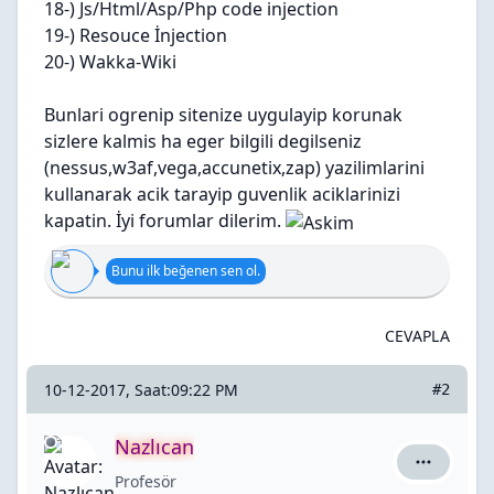
18-) Js/Html/Asp/Php code injection
19-) Resouce İnjection
20-) Wakka-Wiki
Bunlari ogrenip sitenize uygulayip korunak
sizlere kalmis ha eger bilgili degilseniz
(nessus,w3af,vega,accunetix,zap) yazilimlarini
kullanarak acik tarayip guvenlik aciklarinizi
kapatin. İyi forumlar dilerim.
Bunu ilk beğenen sen ol.
CEVAPLA
10-12-2017, Saat:09:22 PM
#2
Nazlıcan
Nazlıcan i
Profesör