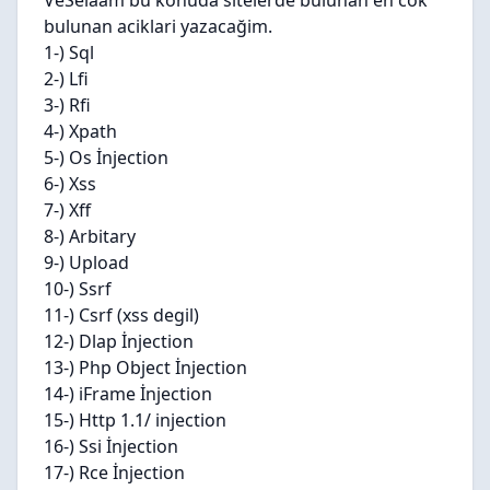
VeSelaam bu konuda sitelerde bulunan en cok
bulunan aciklari yazacağim.
1-) Sql
2-) Lfi
3-) Rfi
4-) Xpath
5-) Os İnjection
6-) Xss
7-) Xff
8-) Arbitary
9-) Upload
10-) Ssrf
11-) Csrf (xss degil)
12-) Dlap İnjection
13-) Php Object İnjection
14-) iFrame İnjection
15-) Http 1.1/ injection
16-) Ssi İnjection
17-) Rce İnjection