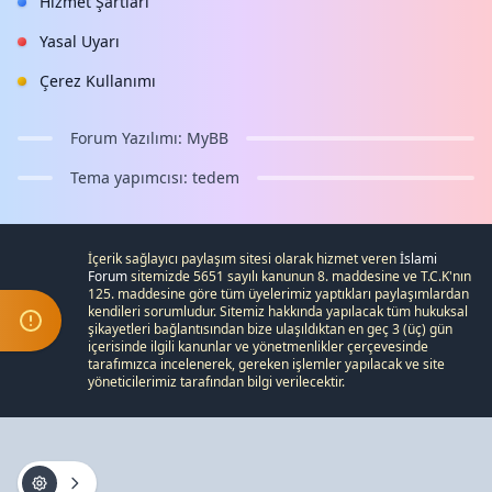
Hizmet Şartları
Yasal Uyarı
Çerez Kullanımı
Forum Yazılımı:
MyBB
Tema yapımcısı:
tedem
İçerik sağlayıcı paylaşım sitesi olarak hizmet veren
İslami
Forum
sitemizde 5651 sayılı kanunun 8. maddesine ve
T.C.K
'nın
125. maddesine göre tüm üyelerimiz yaptıkları paylaşımlardan
kendileri sorumludur. Sitemiz hakkında yapılacak tüm hukuksal
şikayetleri
bağlantısından bize ulaşıldıktan en geç 3 (üç) gün
içerisinde ilgili kanunlar ve yönetmenlikler çerçevesinde
tarafımızca incelenerek, gereken işlemler yapılacak ve site
yöneticilerimiz tarafından bilgi verilecektir.