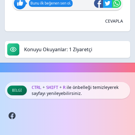
Bunu ilk beğenen sen ol.
CEVAPLA
Konuyu Okuyanlar: 1 Ziyaretçi
+
+
ile önbelleği temizleyerek
CTRL
SHIFT
R
BILGI
sayfayı yenileyebilirsiniz.