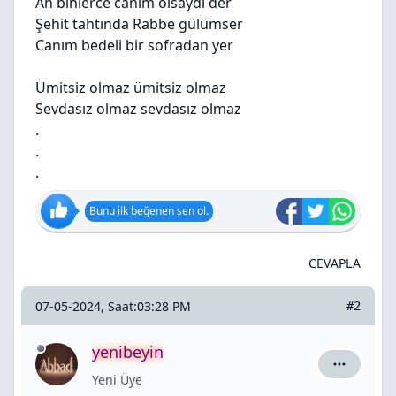
Ah binlerce canım olsaydı der
Şehit tahtında Rabbe gülümser
Canım bedeli bir sofradan yer
Ümitsiz olmaz ümitsiz olmaz
Sevdasız olmaz sevdasız olmaz
.
.
.
Bunu ilk beğenen sen ol.
CEVAPLA
07-05-2024, Saat:03:28 PM
#2
yenibeyin
yenibeyin 
Yeni Üye