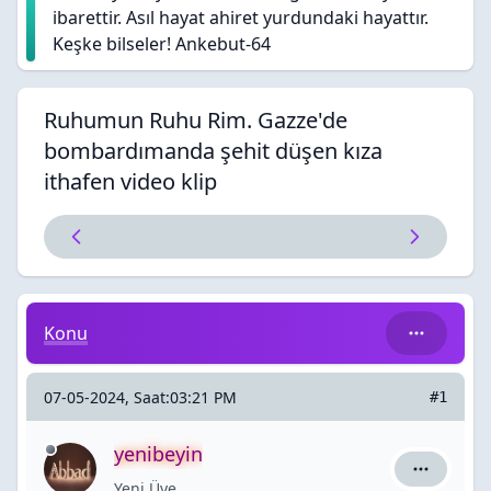
ibarettir. Asıl hayat ahiret yurdundaki hayattır.
Keşke bilseler! Ankebut-64
Ruhumun Ruhu Rim. Gazze'de
bombardımanda şehit düşen kıza
ithafen video klip
Ruhumun Ruhu Rim. Gazze'de bombardımanda şehit düş
Konu
07-05-2024, Saat:03:21 PM
#1
yenibeyin
yenibeyin 
Yeni Üye