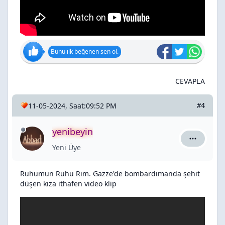
Bunu ilk beğenen sen ol.
CEVAPLA
11-05-2024, Saat:09:52 PM
#4
yenibeyin
yenibeyin 
Yeni Üye
Ruhumun Ruhu Rim. Gazze'de bombardımanda şehit
düşen kıza ithafen video klip