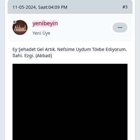
11-05-2024, Saat:04:09 PM
#3
yenibeyin
yenibeyin 
Yeni Üye
Ey Şehadet Gel Artık. Nefsime Uydum Tövbe Ediyorum.
İlahi. Ezgi. (Abbad)