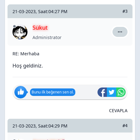
21-03-2023, Saat:04:27 PM
#3
Sükut
Sükut için
Administrator
RE: Merhaba
Hoş geldiniz.
Bunu ilk beğenen sen ol.
CEVAPLA
21-03-2023, Saat:04:29 PM
#4