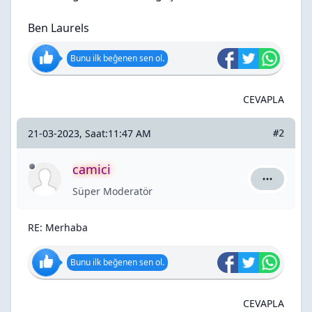
Ben Laurels
Bunu ilk beğenen sen ol.
CEVAPLA
21-03-2023, Saat:11:47 AM
#2
camici
camici içi
Süper Moderatör
RE: Merhaba
Bunu ilk beğenen sen ol.
CEVAPLA