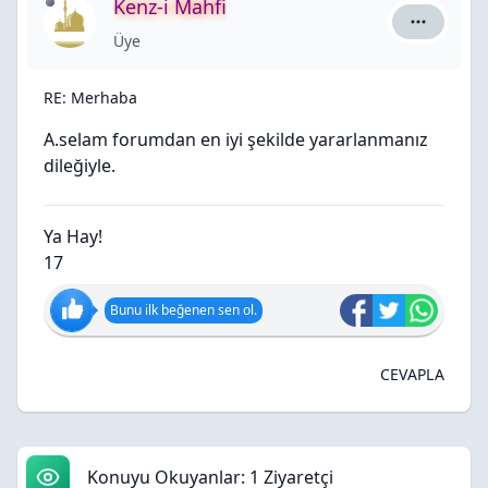
Kenz-i Mahfi
Kenz-i Mah
Üye
RE: Merhaba
A.selam forumdan en iyi şekilde yararlanmanız
dileğiyle.
Ya Hay!
17
Bunu ilk beğenen sen ol.
CEVAPLA
Konuyu Okuyanlar: 1 Ziyaretçi