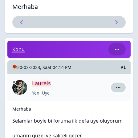
Merhaba
Merhaba
Konu
20-03-2023, Saat:04:14 PM
#1
Laurels
Laurels iç
Yeni Üye
Merhaba
Selamlar böyle bi foruma ilk defa üye oluyorum
umarım güzel ve kaliteli geçer