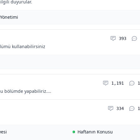
lgili duyurular.
Yönetimi
Konular
393
ölümü kullanabilirsiniz
Konular
Y
1,191
1
 bölümde yapabiliriz....
Konular
Y
334
1
yesi
Haftanın Konusu