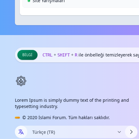
Site Yarışmaları
+
+
ile önbelleği temizleyerek sayf
BILGI
CTRL
SHIFT
R
Lorem Ipsum is simply dummy text of the printing and
typesetting industry.
© 2020
İslami Forum
. Tüm hakları saklıdır.