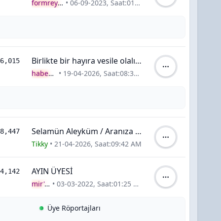
Yazar:
formreyonu
•
06-09-2023, Saat:01:09 PM
Yorumlar
Birlikte bir hayıra vesile olalım istermisiniz ?
6,015
Yazar:
haber58
•
19-04-2026, Saat:08:36 AM
orumlar
Selamün Aleyküm / Aranıza Yeni Katıldım
8,447
Yazar:
Tikky
•
21-04-2026, Saat:09:42 AM
orumlar
AYIN ÜYESİ
4,142
Yazar:
mir'at
•
03-03-2022, Saat:01:25 PM
Üye Röportajları