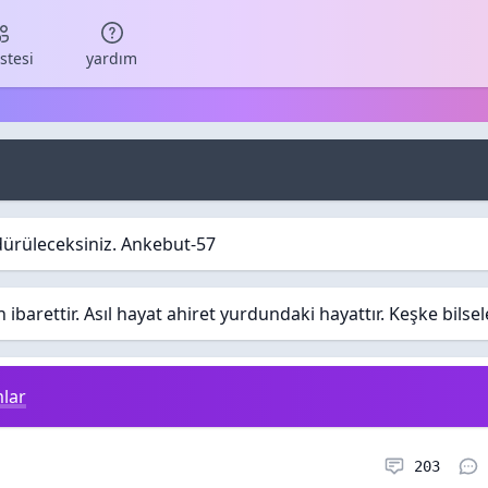
istesi
yardım
dürüleceksiniz. Ankebut-57
barettir. Asıl hayat ahiret yurdundaki hayattır. Keşke bilse
lar
Konular
203