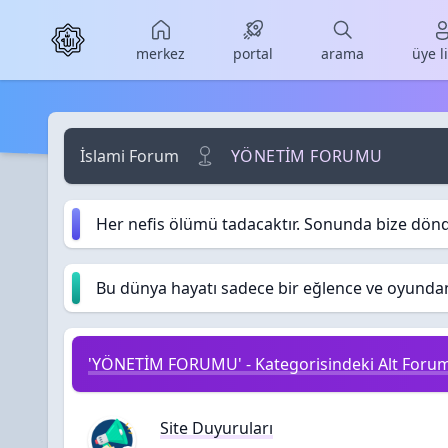
Skip to main content
merkez
portal
arama
üye l
İslami Forum
YÖNETİM FORUMU
Her nefis ölümü tadacaktır. Sonunda bize dön
Bu dünya hayatı sadece bir eğlence ve oyundan i
'YÖNETİM FORUMU' - Kategorisindeki Alt Forum
Site Duyuruları