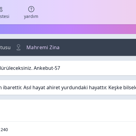
istesi
yardım
tusu
Mahremi Zina
dürüleceksiniz. Ankebut-57
barettir. Asıl hayat ahiret yurdundaki hayattır. Keşke bilse
/ Cevaplar
Okunma / Görüntüleme
1240