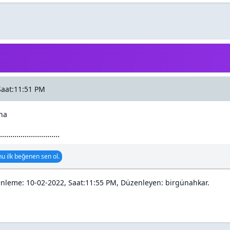
Saat:11:51 PM
na
.............................
u ilk beğenen sen ol.
nleme: 10-02-2022, Saat:11:55 PM, Düzenleyen:
birgünahkar
.