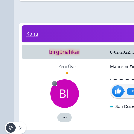
Mahremi Zina
Konu
birgünahkar
10-02-2022, 
Yeni Üye
Mahremi Zi
....................
Bun
Son Düze
birgünahkar için ayrıntılar