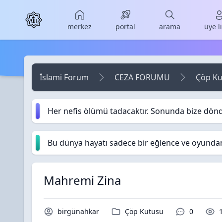
Skip to main content
merkez
portal
arama
üye l
İslami Forum
CEZA FORUMU
Çöp Ku
Her nefis ölümü tadacaktır. Sonunda bize dön
Bu dünya hayatı sadece bir eğlence ve oyundan i
Mahremi Zina
Konu Sahibi / Yazar
Kategori / Forum
Yorumlar 
birgünahkar
Çöp Kutusu
0