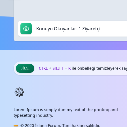
Konuyu Okuyanlar: 1 Ziyaretçi
+
+
ile önbelleği temizleyerek sayf
BILGI
CTRL
SHIFT
R
Lorem Ipsum is simply dummy text of the printing and
typesetting industry.
© 2020
İslami Forum
. Tüm hakları saklıdır.