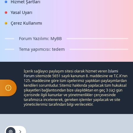
Hizmet Şartları
Yasal Uyarı
Çerez Kullanımı
Forum Yazılımı:
MyBB
Tema yapımcısı:
tedem
İçerik sağlayıcı paylaşım sitesi olarak hizmet veren
İslami
Forum
sitemizde 5651 sayılı kanunun 8. maddesine ve
T.C.K
'nın
125. maddesine göre tüm üyelerimiz yaptıkları paylaşımlardan
kendileri sorumludur. Sitemiz hakkında yapılacak tüm hukuksal
şikayetleri
bağlantısından bize ulaşıldıktan en geç 3 (üç) gün
içerisinde ilgili kanunlar ve yönetmenlikler çerçevesinde
tarafımızca incelenerek, gereken işlemler yapılacak ve site
yöneticilerimiz tarafından bilgi verilecektir.