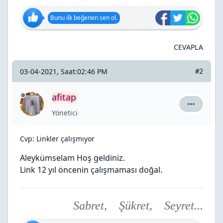
Bunu ilk beğenen sen ol.
CEVAPLA
03-04-2021, Saat:02:46 PM
#2
afitap
afitap için
Yönetici
Cvp: Linkler çalışmıyor
Aleykümselam Hoş geldiniz.
Link 12 yıl öncenin çalışmaması doğal.
Sabret, Şükret, Seyret...