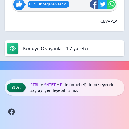
Bunu ilk beğenen sen ol.
CEVAPLA
Konuyu Okuyanlar: 1 Ziyaretçi
+
+
ile önbelleği temizleyerek
CTRL
SHIFT
R
BILGI
sayfayı yenileyebilirsiniz.