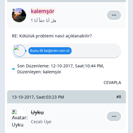
kalemşör
kalemşör i
هل أنا حقاً أنا ؟
RE: Kötülük problemi nasıl açıklanabilir?
Bunu ilk beğenen sen ol.
Son Düzenleme: 12-10-2017, Saat:10:44 PM,
Düzenleyen:
kalemşör
.
CEVAPLA
13-10-2017, Saat:03:23 PM
#8
Uyku
Uyku için 
Cezalı Üye