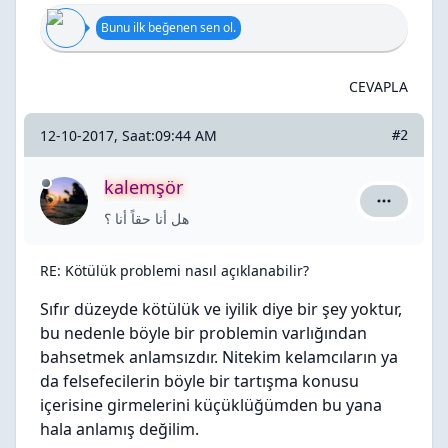
Bunu ilk beğenen sen ol.
CEVAPLA
12-10-2017, Saat:09:44 AM
#2
kalemşör
kalemşör i
هل أنا حقاً أنا ؟
RE: Kötülük problemi nasıl açıklanabilir?
Sıfır düzeyde kötülük ve iyilik diye bir şey yoktur,
bu nedenle böyle bir problemin varlığından
bahsetmek anlamsızdır. Nitekim kelamcıların ya
da felsefecilerin böyle bir tartışma konusu
içerisine girmelerini küçüklüğümden bu yana
hala anlamış değilim.