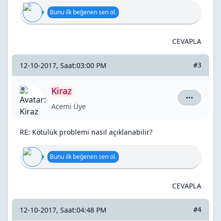
Bunu ilk beğenen sen ol.
CEVAPLA
12-10-2017, Saat:03:00 PM
#3
Kiraz
Kiraz için
Acemi Üye
RE: Kötülük problemi nasıl açıklanabilir?
Bunu ilk beğenen sen ol.
CEVAPLA
12-10-2017, Saat:04:48 PM
#4