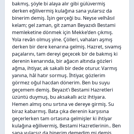
bakmış, şöyle bi alaya alır gibi gülüvermiş
derken eğilivermiş kulağına sana yularsız da
binerim demiş. İşin gerçeği bu. Neyse velhâsıl
kelam; gel zaman, git zaman Beyazıdı Bestami
memleketine dönmek için Mekke’den çıkmış.
Yola revân olmuş yine. Çölleri, vahaları aşmış
derken bir dere kenarına gelmiş. Hazret, sıvamış
paçalarını, tam dereyi geçecek bir de bakmış ki
derenin kenarında, bir ağacın altında gözleri
ağma, ihtiyar, ak sakallı bir dede oturur. Varmış
yanına, hâl hatır sormuş. İhtiyar, gözlerim
görmez oğul hacdan dönerim. Ben bu suyu
geçemem demiş. Beyazıt’ı Bestami Hazretleri
üzüntü duymuş, bu aksakallı aciz ihtiyara.
Hemen almış onu sırtına ve dereye girmiş. Su
biraz kabarmış. Bata çıka derenin karşısına
geçerlerken tam ortasına gelmişler ki ihtiyar
kulağına eğilivermiş, Bestami Hazretlerinin.. Ben
sana yularsız da binerim demedim mi demiş.