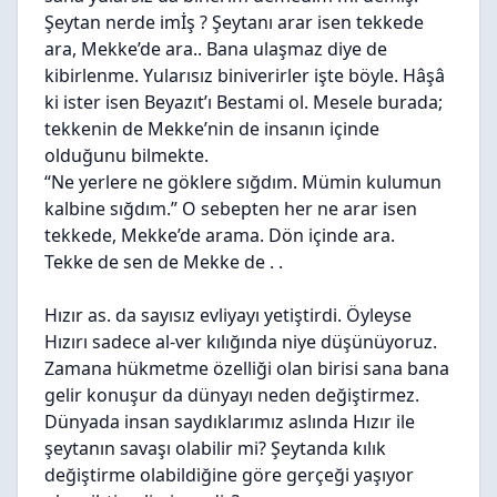
Şeytan nerde imİş ? Şeytanı arar isen tekkede
ara, Mekke’de ara.. Bana ulaşmaz diye de
kibirlenme. Yularısız biniverirler işte böyle. Hâşâ
ki ister isen Beyazıt’ı Bestami ol. Mesele burada;
tekkenin de Mekke’nin de insanın içinde
olduğunu bilmekte.
“Ne yerlere ne göklere sığdım. Mümin kulumun
kalbine sığdım.” O sebepten her ne arar isen
tekkede, Mekke’de arama. Dön içinde ara.
Tekke de sen de Mekke de . .
Hızır as. da sayısız evliyayı yetiştirdi. Öyleyse
Hızırı sadece al-ver kılığında niye düşünüyoruz.
Zamana hükmetme özelliği olan birisi sana bana
gelir konuşur da dünyayı neden değiştirmez.
Dünyada insan saydıklarımız aslında Hızır ile
şeytanın savaşı olabilir mi? Şeytanda kılık
değiştirme olabildiğine göre gerçeği yaşıyor