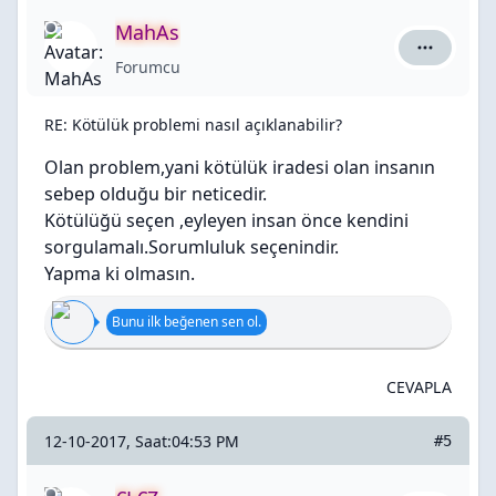
MahAs
MahAs içi
Forumcu
RE: Kötülük problemi nasıl açıklanabilir?
Olan problem,yani kötülük iradesi olan insanın
sebep olduğu bir neticedir.
Kötülüğü seçen ,eyleyen insan önce kendini
sorgulamalı.Sorumluluk seçenindir.
Yapma ki olmasın.
Bunu ilk beğenen sen ol.
CEVAPLA
12-10-2017, Saat:04:53 PM
#5