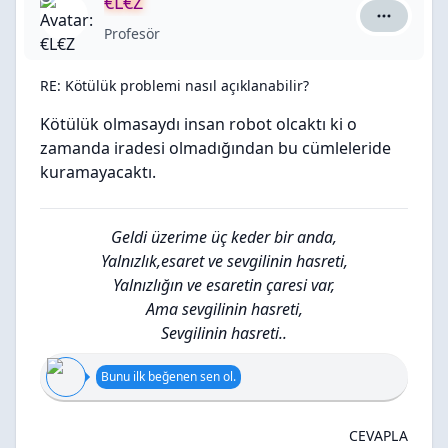
€L€Z
€L€Z için 
Profesör
RE: Kötülük problemi nasıl açıklanabilir?
Kötülük olmasaydı insan robot olcaktı ki o
zamanda iradesi olmadığından bu cümleleride
kuramayacaktı.
Geldi üzerime üç keder bir anda,
Yalnızlık,esaret ve sevgilinin hasreti,
Yalnızlığın ve esaretin çaresi var,
Ama sevgilinin hasreti,
Sevgilinin hasreti..
Bunu ilk beğenen sen ol.
CEVAPLA