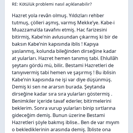
RE: Kötülük problemi nasıl açıklanabilir?
Hazret yola revân olmuş. Yıldızları rehber
tutmuş, çölleri aşmış, varmış Mekke’ye. Kabe-i
Muazzama’da tavafını etmiş. Hac farizesini
bitirmiş, Kabe’nin avlusundan çıkarmış ki bir de
baksın Kabe’nin kapısında iblis ! Kapıya
yaslanmış, kolunda bileğinden dirseğine kadar
at yularları. Hazret hemen tanımış tabi. Ehlullâh
şeytanı gördü mü, bilir.. Bestami Hazretleri de
tanıyıvermiş tabi hemen ve şaşırmış ! Bu iblisin
Kabe’nin kapısında ne işi var diye düşünmüş.
Demiş ki sen ne ararsın burada. Şeytanda
dirseğine kadar sıra sıra yularları göstermiş .
Benimkiler içeride tavaf ederler, bitirmelerini
beklerim. Sonra vurup yularları binip sırtlarına
gideceğim demiş. Bunun üzerine Bestami
Hazretleri şöyle bakmış iblise.. Ben de var mıyım
o beklediklerinin arasında demiş. İbliste ona