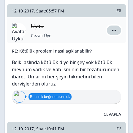
12-10-2017, Saat:05:57 PM
#6
Uyku
Uyku için 
Cezalı Üye
RE: Kötülük problemi nasıl açıklanabilir?
Belki aslında kötülük diye bir şey yok kötülük
mevhum varlık ve Rab isminin bir tezahüründen
ibaret. Umarım her şeyin hikmetini bilen
dervişlerden oluruz
Bunu ilk beğenen sen ol.
CEVAPLA
12-10-2017, Saat:10:41 PM
#7