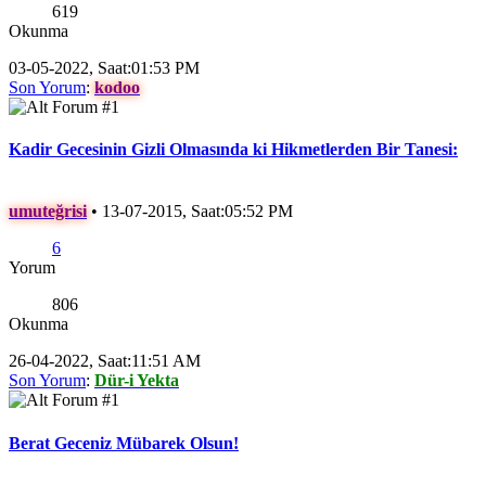
619
Okunma
03-05-2022, Saat:01:53 PM
Son Yorum
:
kodoo
Kadir Gecesinin Gizli Olmasında ki Hikmetlerden Bir Tanesi:
umuteğrisi
•
13-07-2015, Saat:05:52 PM
6
Yorum
806
Okunma
26-04-2022, Saat:11:51 AM
Son Yorum
:
Dür-i Yekta
Berat Geceniz Mübarek Olsun!