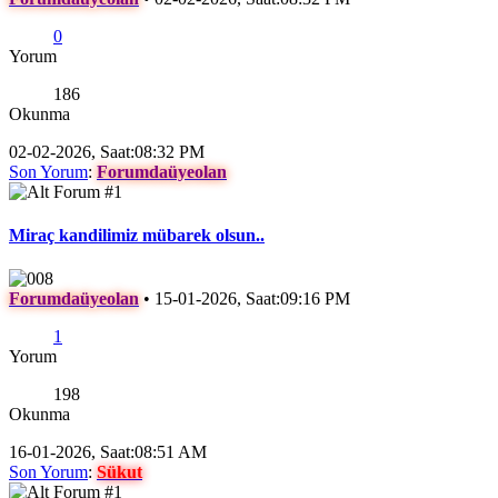
0
Yorum
186
Okunma
02-02-2026, Saat:08:32 PM
Son Yorum
:
Forumdaüyeolan
Miraç kandilimiz mübarek olsun..
Forumdaüyeolan
•
15-01-2026, Saat:09:16 PM
1
Yorum
198
Okunma
16-01-2026, Saat:08:51 AM
Son Yorum
:
Sükut