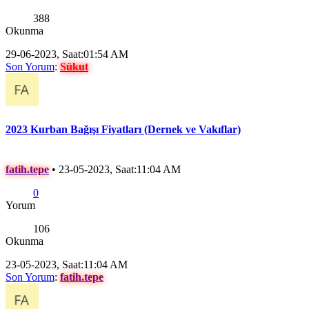
388
Okunma
29-06-2023, Saat:01:54 AM
Son Yorum
:
Sükut
2023 Kurban Bağışı Fiyatları (Dernek ve Vakıflar)
fatih.tepe
•
23-05-2023, Saat:11:04 AM
0
Yorum
106
Okunma
23-05-2023, Saat:11:04 AM
Son Yorum
:
fatih.tepe