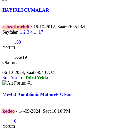
HAYIRLI CUMALAR
cebrail mehdi
•
18-10-2012, Saat:09:35 PM
Sayfalar:
1
2
3
4
...
17
169
Yorum
16,919
Okunma
06-12-2024, Saat:08:40 AM
Son Yorum
:
Dür-i Yekta
Mevlid Kandilimiz Mübarek Olsun
kodoo
•
14-09-2024, Saat:10:10 PM
0
Yorum