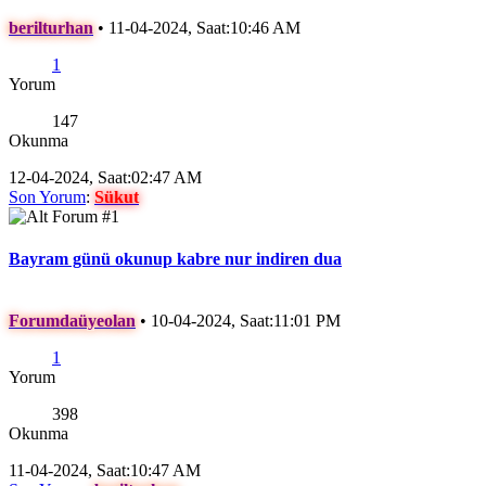
berilturhan
•
11-04-2024, Saat:10:46 AM
1
Yorum
147
Okunma
12-04-2024, Saat:02:47 AM
Son Yorum
:
Sükut
Bayram günü okunup kabre nur indiren dua
Forumdaüyeolan
•
10-04-2024, Saat:11:01 PM
1
Yorum
398
Okunma
11-04-2024, Saat:10:47 AM