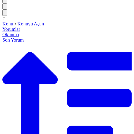
#
Konu
•
Konuyu Açan
Yorumlar
Okunma
Son Yorum