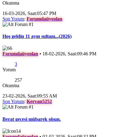
Okunma
16-03-2026, Saat:05:47 PM
Son Yorum
:
Forumdaüyeolan
Hoş geldin 11 ayın sultanı...(2026)
Forumdaüyeolan
•
18-02-2026, Saat:09:46 PM
3
Yorum
257
Okunma
23-02-2026, Saat:09:55 AM
Son Yorum
:
Kervan5252
Berat gecesi mübarek olsun.
Forumdaüyeolan
•
02-02-2026, Saat:08:32 PM