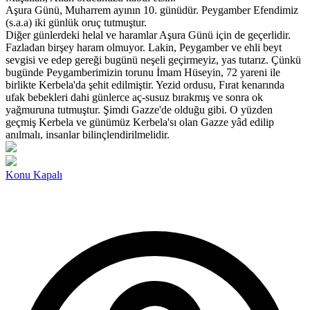
Aşura Günü, Muharrem ayının 10. günüdür. Peygamber Efendimiz
(s.a.a) iki günlük oruç tutmuştur.
Diğer günlerdeki helal ve haramlar Aşura Günü için de geçerlidir.
Fazladan birşey haram olmuyor. Lakin, Peygamber ve ehli beyt
sevgisi ve edep gereği bugünü neşeli geçirmeyiz, yas tutarız. Çünkü
bugünde Peygamberimizin torunu İmam Hüseyin, 72 yareni ile
birlikte Kerbela'da şehit edilmiştir. Yezid ordusu, Fırat kenarında
ufak bebekleri dahi günlerce aç-susuz bırakmış ve sonra ok
yağmuruna tutmuştur. Şimdi Gazze'de olduğu gibi. O yüzden
geçmiş Kerbela ve günümüz Kerbela'sı olan Gazze yâd edilip
anılmalı, insanlar bilinçlendirilmelidir.
Konu Kapalı