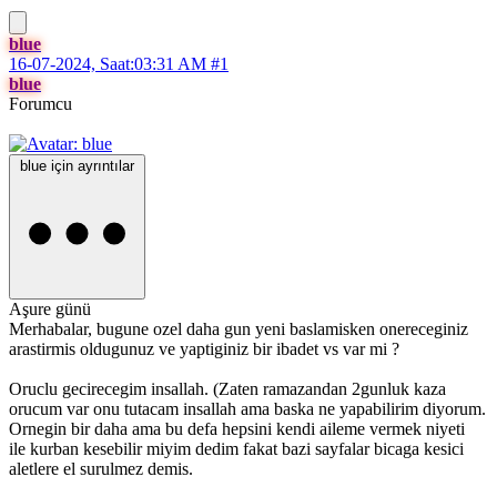
blue
16-07-2024, Saat:03:31 AM
#1
blue
Forumcu
blue için ayrıntılar
Aşure günü
Merhabalar, bugune ozel daha gun yeni baslamisken onereceginiz
arastirmis oldugunuz ve yaptiginiz bir ibadet vs var mi ?
Oruclu gecirecegim insallah. (Zaten ramazandan 2gunluk kaza
orucum var onu tutacam insallah ama baska ne yapabilirim diyorum.
Ornegin bir daha ama bu defa hepsini kendi aileme vermek niyeti
ile kurban kesebilir miyim dedim fakat bazi sayfalar bicaga kesici
aletlere el surulmez demis.