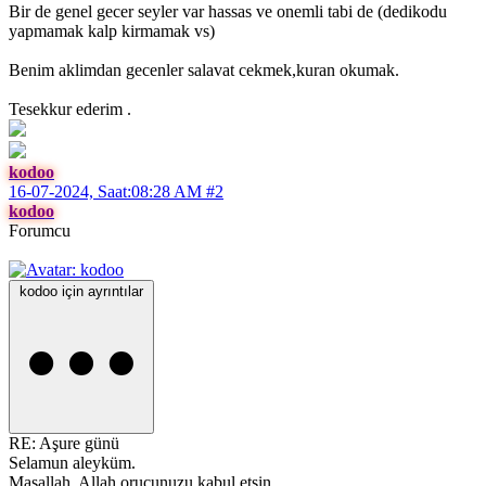
Bir de genel gecer seyler var hassas ve onemli tabi de (dedikodu
yapmamak kalp kirmamak vs)
Benim aklimdan gecenler salavat cekmek,kuran okumak.
Tesekkur ederim .
kodoo
16-07-2024, Saat:08:28 AM
#2
kodoo
Forumcu
kodoo için ayrıntılar
RE: Aşure günü
Selamun aleyküm.
Maşallah, Allah orucunuzu kabul etsin.