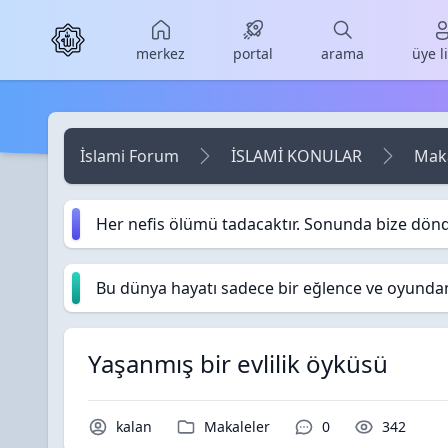
Skip to main content
merkez
portal
arama
üye l
İslami Forum
İSLAMİ KONULAR
Maka
Her nefis ölümü tadacaktır. Sonunda bize dön
Bu dünya hayatı sadece bir eğlence ve oyundan i
Yaşanmış bir evlilik öyküsü
Konu Sahibi / Yazar
Kategori / Forum
Yorumlar / Cevapla
Okunma /
kalan
Makaleler
0
342