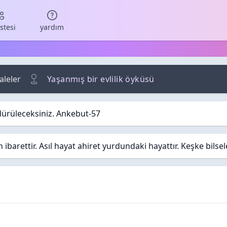
istesi
yardım
leler
Yaşanmış bir evlilik öyküsü
dürüleceksiniz. Ankebut-57
barettir. Asıl hayat ahiret yurdundaki hayattır. Keşke bilse
r
 Görüntüleme