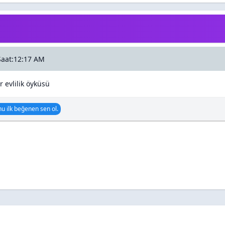
Saat:12:17 AM
 evlilik öyküsü
u ilk beğenen sen ol.