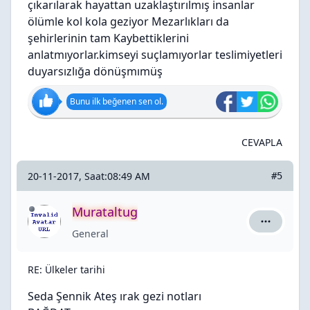
çıkarılarak hayattan uzaklaştırılmış insanlar
ölümle kol kola geziyor Mezarlıkları da
şehirlerinin tam Kaybettiklerini
anlatmıyorlar.kimseyi suçlamıyorlar teslimiyetleri
duyarsızlığa dönüşmımüş
Bunu ilk beğenen sen ol.
CEVAPLA
20-11-2017, Saat:08:49 AM
#5
Murataltug
Murataltug
General
RE: Ülkeler tarihi
Seda Şennik Ateş ırak gezi notları