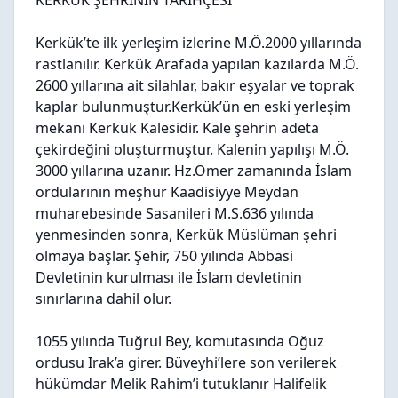
KERKÜK ŞEHRİNİN TARİHÇESİ
Kerkük’te ilk yerleşim izlerine M.Ö.2000 yıllarında
rastlanılır. Kerkük Arafada yapılan kazılarda M.Ö.
2600 yıllarına ait silahlar, bakır eşyalar ve toprak
kaplar bulunmuştur.Kerkük’ün en eski yerleşim
mekanı Kerkük Kalesidir. Kale şehrin adeta
çekirdeğini oluşturmuştur. Kalenin yapılışı M.Ö.
3000 yıllarına uzanır. Hz.Ömer zamanında İslam
ordularının meşhur Kaadisiyye Meydan
muharebesinde Sasanileri M.S.636 yılında
yenmesinden sonra, Kerkük Müslüman şehri
olmaya başlar. Şehir, 750 yılında Abbasi
Devletinin kurulması ile İslam devletinin
sınırlarına dahil olur.
1055 yılında Tuğrul Bey, komutasında Oğuz
ordusu Irak’a girer. Büveyhi’lere son verilerek
hükümdar Melik Rahim’i tutuklanır Halifelik