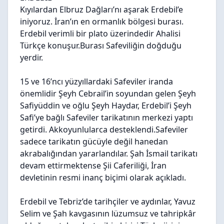
Kıyılardan Elbruz Dağları’nı aşarak Erdebil’e
iniyoruz. İran’ın en ormanlık bölgesi burası.
Erdebil verimli bir plato üzerindedir Ahalisi
Türkçe konuşur.Burası Safeviliğin doğduğu
yerdir.
15 ve 16’ncı yüzyıllardaki Safeviler iranda
önemlidir Şeyh Cebrail’in soyundan gelen Şeyh
Safiyüddin ve oğlu Şeyh Haydar, Erdebil’i Şeyh
Safi’ye bağlı Safeviler tarikatının merkezi yaptı
getirdi. Akkoyunlularca desteklendi.Safeviler
sadece tarikatın gücüyle değil hanedan
akrabalığından yararlandılar. Şah İsmail tarikatı
devam ettirmektense Şii Caferiliği, İran
devletinin resmi inanç biçimi olarak açıkladı.
Erdebil ve Tebriz’de tarihçiler ve aydınlar, Yavuz
Selim ve Şah kavgasının lüzumsuz ve tahripkâr