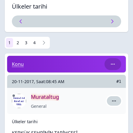
Ülkeler tarihi
1
2
3
4
Ülkeler tarihi
Konu
20-11-2017, Saat:08:45 AM
#1
Murataltug
Murataltug
General
Ülkeler tarihi