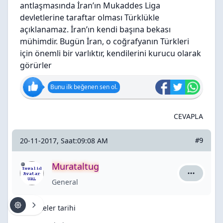
antlaşmasında İran’ın Mukaddes Liga
devletlerine taraftar olması Türklükle
açıklanamaz. İran’ın kendi başına bekası
mühimdir. Bugün İran, o coğrafyanın Türkleri
için önemli bir varlıktır, kendilerini kurucu olarak
görürler
Bunu ilk beğenen sen ol.
CEVAPLA
20-11-2017, Saat:09:08 AM
#9
Murataltug
Murataltug
General
RE: Ülkeler tarihi