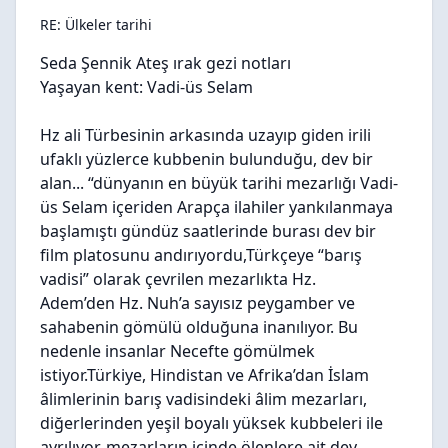
RE: Ülkeler tarihi
Seda Şennik Ateş ırak gezi notları
Yaşayan kent: Vadi-üs Selam
Hz ali Türbesinin arkasında uzayıp giden irili
ufaklı yüzlerce kubbenin bulunduğu, dev bir
alan... “dünyanın en büyük tarihi mezarlığı Vadi-
üs Selam içeriden Arapça ilahiler yankılanmaya
başlamıştı gündüz saatlerinde burası dev bir
film platosunu andırıyordu,Türkçeye “barış
vadisi” olarak çevrilen mezarlıkta Hz.
Adem’den Hz. Nuh’a sayısız peygamber ve
sahabenin gömülü olduğuna inanılıyor. Bu
nedenle insanlar Necefte gömülmek
istiyor.Türkiye, Hindistan ve Afrika’dan İslam
âlimlerinin barış vadisindeki âlim mezarları,
diğerlerinden yeşil boyalı yüksek kubbeleri ile
ayrılıyor. mezarların içinde ölenlere ait dev