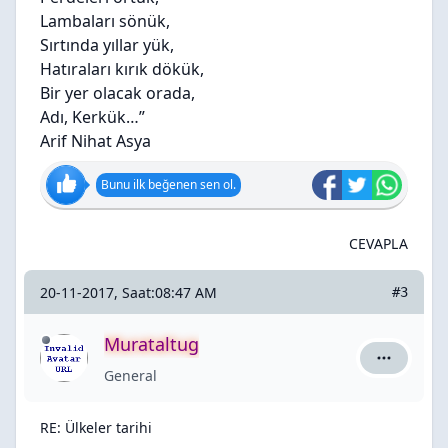
Lambaları sönük,
Sırtında yıllar yük,
Hatıraları kırık dökük,
Bir yer olacak orada,
Adı, Kerkük…”
Arif Nihat Asya
Bunu ilk beğenen sen ol.
CEVAPLA
20-11-2017, Saat:08:47 AM
#3
Murataltug
Murataltug
General
RE: Ülkeler tarihi