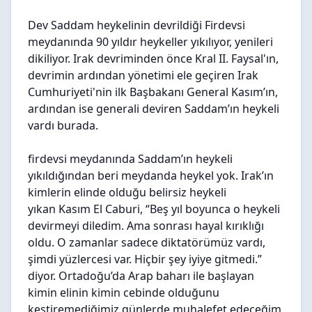
Dev Saddam heykelinin devrildiği Firdevsi
meydanında 90 yıldır heykeller yıkılıyor, yenileri
dikiliyor. Irak devriminden önce Kral II. Faysal'ın,
devrimin ardından yönetimi ele geçiren Irak
Cumhuriyeti'nin ilk Başbakanı General Kasım’ın,
ardından ise generali deviren Saddam’ın heykeli
vardı burada.
firdevsi meydanında Saddam’ın heykeli
yıkıldığından beri meydanda heykel yok. Irak’ın
kimlerin elinde olduğu belirsiz heykeli
yıkan Kasım El Caburi, “Beş yıl boyunca o heykeli
devirmeyi diledim. Ama sonrası hayal kırıklığı
oldu. O zamanlar sadece diktatörümüz vardı,
şimdi yüzlercesi var. Hiçbir şey iyiye gitmedi.”
diyor. Ortadoğu’da Arap baharı ile başlayan
kimin elinin kimin cebinde olduğunu
kestiremediğimiz günlerde muhalefet edeceğim