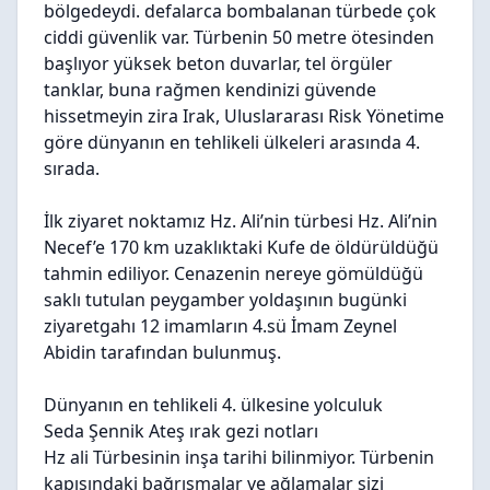
bölgedeydi. defalarca bombalanan türbede çok
ciddi güvenlik var. Türbenin 50 metre ötesinden
başlıyor yüksek beton duvarlar, tel örgüler
tanklar, buna rağmen kendinizi güvende
hissetmeyin zira Irak, Uluslararası Risk Yönetime
göre dünyanın en tehlikeli ülkeleri arasında 4.
sırada.
İlk ziyaret noktamız Hz. Ali’nin türbesi Hz. Ali’nin
Necef’e 170 km uzaklıktaki Kufe de öldürüldüğü
tahmin ediliyor. Cenazenin nereye gömüldüğü
saklı tutulan peygamber yoldaşının bugünki
ziyaretgahı 12 imamların 4.sü İmam Zeynel
Abidin tarafından bulunmuş.
Dünyanın en tehlikeli 4. ülkesine yolculuk
Seda Şennik Ateş ırak gezi notları
Hz ali Türbesinin inşa tarihi bilinmiyor. Türbenin
kapısındaki bağrışmalar ve ağlamalar sizi