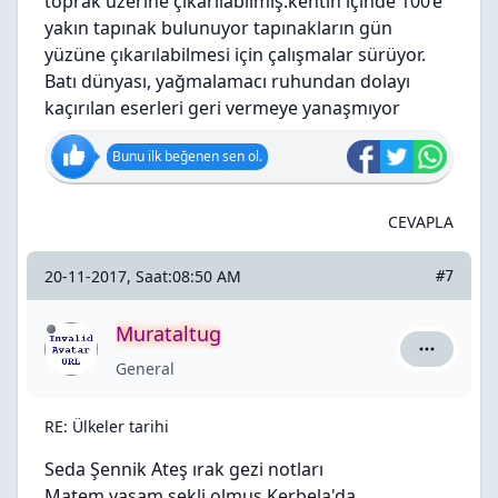
toprak üzerine çıkarılabilmiş.kentin içinde 100’e
yakın tapınak bulunuyor tapınakların gün
yüzüne çıkarılabilmesi için çalışmalar sürüyor.
Batı dünyası, yağmalamacı ruhundan dolayı
kaçırılan eserleri geri vermeye yanaşmıyor
Bunu ilk beğenen sen ol.
CEVAPLA
20-11-2017, Saat:08:50 AM
#7
Murataltug
Murataltug
General
RE: Ülkeler tarihi
Seda Şennik Ateş ırak gezi notları
Matem yaşam şekli olmuş Kerbela'da