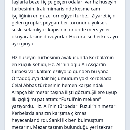
taşlarla bezeli içiçe geçen odaları var hz hüseyin
türbesinin. Irak mimarisinde kesme cam
işçiliğinin en güzel örneğiydi türbe... Ziyaret için
gelen gruplar, peygamber torununu yüksek
sesle selamlıyor. kapısının önünde mersiyeler
okuyarak sine dövüyorlar. Huzura ise herkes ayrı
ayrı giriyor.
Hz hüseyin Türbesinin ayakucunda Kerbala’nın
en küçük şehidi, Hz. Ali’nin oğlu Ali Asgar’ın
türbesi var. kalbim eziliyor.o günden bu yana
Ortadoğu’ya dair hiç umudum yok! kerbelada
Celal Abbas türbesinin hemen karşısındak
Arapça bir mezar taşına ilişti gözüm.Şiilere uyup
ilk çığlığımı patlattım: “Fuzuli’nin mekanı”
yazıyordu. Hz. Ali’nin türbedarı Fuzuli’nin mezarı
Kerbela’da ansızın karşıma çıkması
heyecanlandırdı. Sanki ilk ben bulmuştum
mezarını. Mezar taşının bulunduğu yeri tekrar