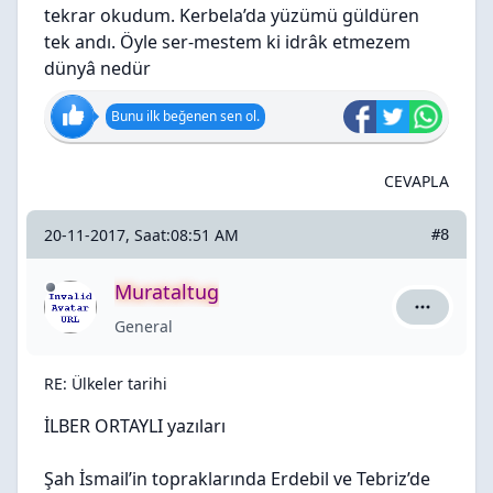
tekrar okudum. Kerbela’da yüzümü güldüren
tek andı. Öyle ser-mestem ki idrâk etmezem
dünyâ nedür
Bunu ilk beğenen sen ol.
CEVAPLA
20-11-2017, Saat:08:51 AM
#8
Murataltug
Murataltug
General
RE: Ülkeler tarihi
İLBER ORTAYLI yazıları
Şah İsmail’in topraklarında Erdebil ve Tebriz’de