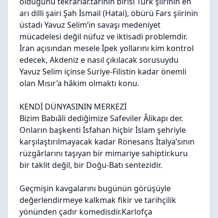
olduğunu tekrarlar.tarihin birisi Türk şiirinin en
arı dilli şairi Şah İsmail (Hatai), öbürü Fars şiirinin
üstadı Yavuz Selim’in savaşı medeniyet
mücadelesi değil nüfuz ve iktisadi problemdir.
İran açısından mesele İpek yollarını kim kontrol
edecek, Akdeniz e nasıl çıkılacak sorusuydu
Yavuz Selim içinse Suriye-Filistin kadar önemli
olan Mısır’a hâkim olmaktı konu.
KENDİ DÜNYASININ MERKEZİ
Bizim Babıâli dediğimize Safeviler Âlikapı der.
Onların başkenti İsfahan hiçbir İslam şehriyle
karşılaştırılmayacak kadar Rönesans İtalya’sının
rüzgârlarını taşıyan bir mimariye sahiptir.kuru
bir taklit değil, bir Doğu-Batı sentezidir.
Geçmişin kavgalarını bugünün görüşüyle
değerlendirmeye kalkmak fikir ve tarihçilik
yönünden çadır komedisdir.Karlofça