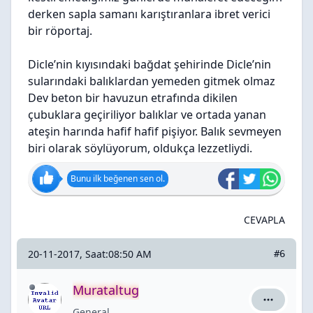
derken sapla samanı karıştıranlara ibret verici
bir röportaj.
Dicle’nin kıyısındaki bağdat şehirinde Dicle’nin
sularındaki balıklardan yemeden gitmek olmaz
Dev beton bir havuzun etrafında dikilen
çubuklara geçiriliyor balıklar ve ortada yanan
ateşin harında hafif hafif pişiyor. Balık sevmeyen
biri olarak söylüyorum, oldukça lezzetliydi.
Bunu ilk beğenen sen ol.
CEVAPLA
20-11-2017, Saat:08:50 AM
#6
Murataltug
Murataltug
General