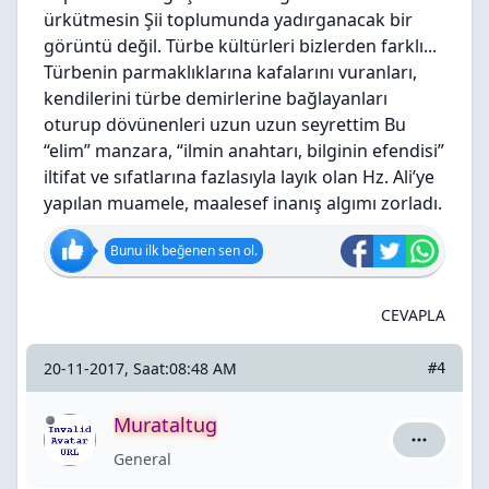
ürkütmesin Şii toplumunda yadırganacak bir
görüntü değil. Türbe kültürleri bizlerden farklı...
Türbenin parmaklıklarına kafalarını vuranları,
kendilerini türbe demirlerine bağlayanları
oturup dövünenleri uzun uzun seyrettim Bu
“elim” manzara, “ilmin anahtarı, bilginin efendisi”
iltifat ve sıfatlarına fazlasıyla layık olan Hz. Ali’ye
yapılan muamele, maalesef inanış algımı zorladı.
Bunu ilk beğenen sen ol.
CEVAPLA
20-11-2017, Saat:08:48 AM
#4
Murataltug
Murataltug
General