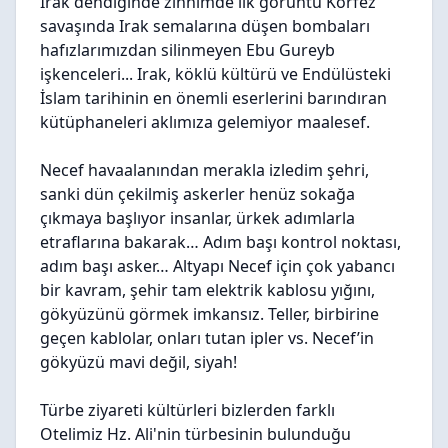
Irak dendiğinde zihnimde ilk görüntü Körfez
savaşında Irak semalarına düşen bombaları
hafızlarımızdan silinmeyen Ebu Gureyb
işkenceleri... Irak, köklü kültürü ve Endülüsteki
İslam tarihinin en önemli eserlerini barındıran
kütüphaneleri aklımıza gelemiyor maalesef.
Necef havaalanından merakla izledim şehri,
sanki dün çekilmiş askerler henüz sokağa
çıkmaya başlıyor insanlar, ürkek adımlarla
etraflarına bakarak… Adım başı kontrol noktası,
adım başı asker… Altyapı Necef için çok yabancı
bir kavram, şehir tam elektrik kablosu yığını,
gökyüzünü görmek imkansız. Teller, birbirine
geçen kablolar, onları tutan ipler vs. Necef’in
gökyüzü mavi değil, siyah!
Türbe ziyareti kültürleri bizlerden farklı
Otelimiz Hz. Ali'nin türbesinin bulunduğu