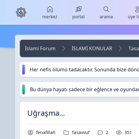
Skip to main content
merkez
portal
arama
üye l
İslami Forum
İSLAMİ KONULAR
Tasa
Her nefis ölümü tadacaktır. Sonunda bize dön
Bu dünya hayatı sadece bir eğlence ve oyundan i
Uğraşma...
Konu Sahibi / Yazar
Kategori / Forum
Yorumlar / Ceva
Okunma
fenafillah
Tasavvuf
2
351