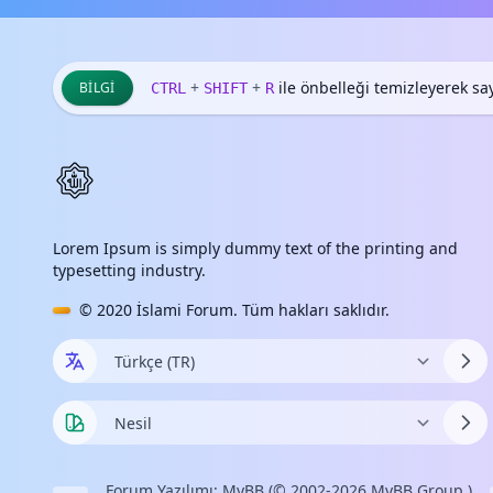
+
+
ile önbelleği temizleyerek sayf
BILGI
CTRL
SHIFT
R
Lorem Ipsum is simply dummy text of the printing and
typesetting industry.
© 2020
İslami Forum
. Tüm hakları saklıdır.
Forum Yazılımı:
MyBB
(© 2002-2026
MyBB Group
.)