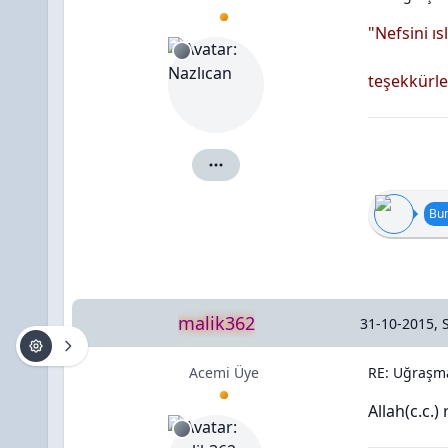
"Nefsini ı
teşekkürle
Nazlıcan için ayrıntılar
Bun
malik362
31-10-2015, 
Acemi Üye
RE: Uğraşma
Allah(c.c.