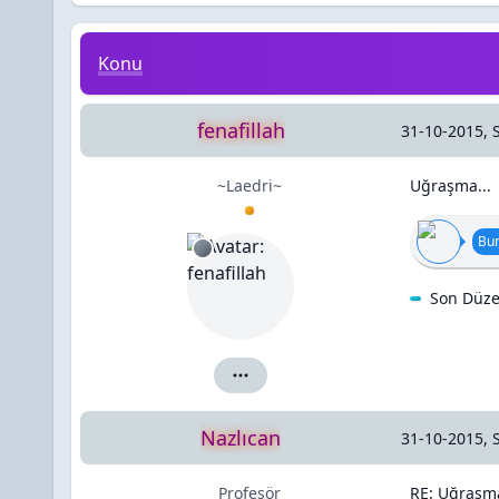
Uğraşma...
Konu
fenafillah
31-10-2015, 
~Laedri~
Uğraşma...
Bun
Son Düze
fenafillah için ayrıntılar
Nazlıcan
31-10-2015, 
Profesör
RE: Uğraşma