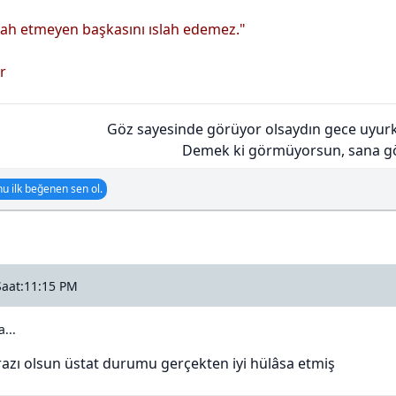
slah etmeyen başkasını ıslah edemez."
r
Göz sayesinde görüyor olsaydın gece uyur
Demek ki görmüyorsun, sana gös
u ilk beğenen sen ol.
Saat:11:15 PM
...
) razı olsun üstat durumu gerçekten iyi hülâsa etmiş