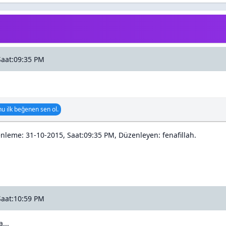
Saat:09:35 PM
u ilk beğenen sen ol.
nleme: 31-10-2015, Saat:09:35 PM, Düzenleyen:
fenafillah
.
Saat:10:59 PM
...