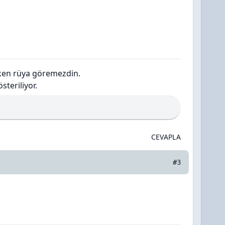
ken rüya göremezdin.
teriliyor.
CEVAPLA
#3