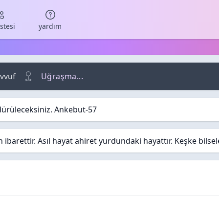
istesi
yardım
vvuf
Uğraşma...
dürüleceksiniz. Ankebut-57
barettir. Asıl hayat ahiret yurdundaki hayattır. Keşke bilse
plar
 / Görüntüleme