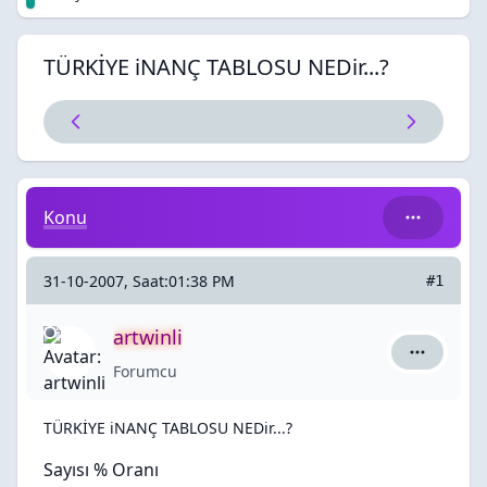
TÜRKİYE iNANÇ TABLOSU NEDir...?
TÜRKİYE iNANÇ TABLOSU NEDir...?
Konu
31-10-2007, Saat:01:38 PM
#1
artwinli
artwinli iç
Forumcu
TÜRKİYE iNANÇ TABLOSU NEDir...?
Sayısı % Oranı