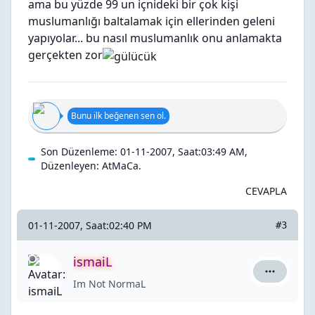
ama bu yüzde 99 un içnideki bir çok kişi
muslumanlığı baltalamak için ellerinden geleni
yapıyolar... bu nasıl muslumanlık onu anlamakta
gerçekten zor
Bunu ilk beğenen sen ol.
Son Düzenleme: 01-11-2007, Saat:03:49 AM,
Düzenleyen:
AtMaCa
.
CEVAPLA
01-11-2007, Saat:02:40 PM
#3
ismaiL
ismaiL içi
Im Not NormaL