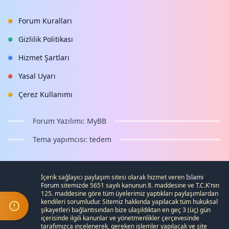
Forum Kuralları
Gizlilik Politikası
Hizmet Şartları
Yasal Uyarı
Çerez Kullanımı
Forum Yazılımı:
MyBB
Tema yapımcısı:
tedem
İçerik sağlayıcı paylaşım sitesi olarak hizmet veren
İslami
Forum
sitemizde 5651 sayılı kanunun 8. maddesine ve
T.C.K
'nın
125. maddesine göre tüm üyelerimiz yaptıkları paylaşımlardan
kendileri sorumludur. Sitemiz hakkında yapılacak tüm hukuksal
şikayetleri
bağlantısından bize ulaşıldıktan en geç 3 (üç) gün
içerisinde ilgili kanunlar ve yönetmenlikler çerçevesinde
tarafımızca incelenerek, gereken işlemler yapılacak ve site