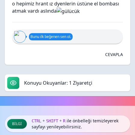
o hepimiz hrant ız dyenlerin üstüne el bombası
atmak vardı aslında
Bunu ilk beğenen sen ol.
CEVAPLA
Konuyu Okuyanlar: 1 Ziyaretçi
+
+
ile önbelleği temizleyerek
CTRL
SHIFT
R
BILGI
sayfayı yenileyebilirsiniz.