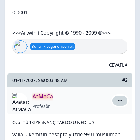
0.0001
>>>Artwinli Copyright © 1990 - 2009 ®<<<
Bunu ilk beğenen sen ol.
CEVAPLA
01-11-2007, Saat:03:48 AM
#2
AtMaCa
AtMaCa iç
Profesör
Cvp: TÜRKİYE iNANÇ TABLOSU NEDir...?
valla ülkemizin hesapta yüzde 99 u musluman