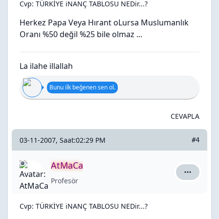
Cvp: TÜRKİYE iNANÇ TABLOSU NEDir...?
Herkez Papa Veya Hırant oLursa Muslumanlık
Oranı %50 değil %25 bile olmaz ...
La ilahe illallah
Bunu ilk beğenen sen ol.
CEVAPLA
03-11-2007, Saat:02:29 PM
#4
AtMaCa
AtMaCa iç
Profesör
Cvp: TÜRKİYE iNANÇ TABLOSU NEDir...?