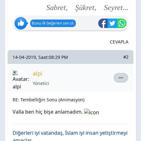
Sabret, Şükret, Seyret...
Bunu ilk beğenen sen ol.
CEVAPLA
14-04-2019, Saat:08:29 PM
#2
alpi
alpi için a
Yönetici
RE: Tembelliğin Sonu (Animasyon)
Valla ben hiç bişe anlamadım.
Diğerleri iyi vatandaş, İslam iyi insan yetiştirmeyi
amaçlar.