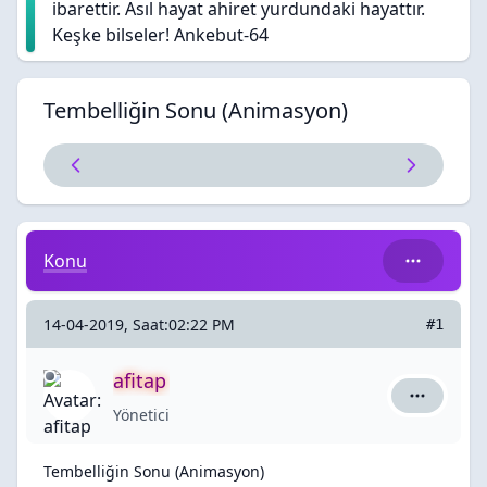
ibarettir. Asıl hayat ahiret yurdundaki hayattır.
Keşke bilseler! Ankebut-64
Tembelliğin Sonu (Animasyon)
Tembelliğin Sonu (Animasyon)
Konu
14-04-2019, Saat:02:22 PM
#1
afitap
afitap için
Yönetici
Tembelliğin Sonu (Animasyon)