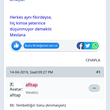
Herkes aynı fikirdeyse,
hiç kimse yeterince
düşünmüyor demektir.
Mevlana
Bunu ilk beğenen sen ol.
CEVAPLA
14-04-2019, Saat:09:27 PM
#3
afitap
afitap için
Yönetici
RE: Tembelliğin Sonu (Animasyon)