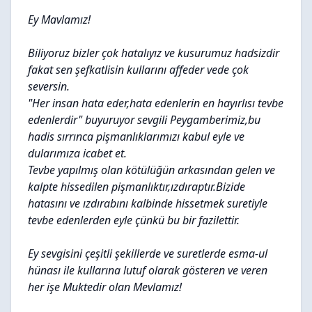
Ey Mavlamız!
Biliyoruz bizler çok hatalıyız ve kusurumuz hadsizdir
fakat sen şefkatlisin kullarını affeder vede çok
seversin.
"Her insan hata eder,hata edenlerin en hayırlısı tevbe
edenlerdir" buyuruyor sevgili Peygamberimiz,bu
hadis sırrınca pişmanlıklarımızı kabul eyle ve
dularımıza icabet et.
Tevbe yapılmış olan kötülüğün arkasından gelen ve
kalpte hissedilen pişmanlıktır,ızdıraptır.Bizide
hatasını ve ızdırabını kalbinde hissetmek suretiyle
tevbe edenlerden eyle çünkü bu bir fazilettir.
Ey sevgisini çeşitli şekillerde ve suretlerde esma-ul
hünası ile kullarına lutuf olarak gösteren ve veren
her işe Muktedir olan Mevlamız!