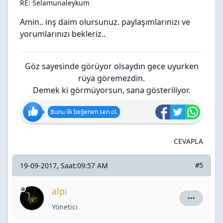
RE: Selamunaleykum
Amin.. inş daim olursunuz. paylaşımlarınızı ve
yorumlarınızı bekleriz..
Göz sayesinde görüyor olsaydın gece uyurken
rüya göremezdin.
Demek ki görmüyorsun, sana gösteriliyor.
Bunu ilk beğenen sen ol.
CEVAPLA
19-09-2017, Saat:09:57 AM
#5
alpi
alpi için a
Yönetici