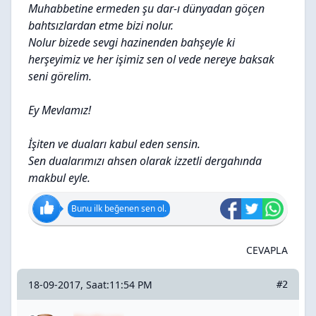
Muhabbetine ermeden şu dar-ı dünyadan göçen
bahtsızlardan etme bizi nolur.
Nolur bizede sevgi hazinenden bahşeyle ki
herşeyimiz ve her işimiz sen ol vede nereye baksak
seni görelim.
Ey Mevlamız!
İşiten ve duaları kabul eden sensin.
Sen dualarımızı ahsen olarak izzetli dergahında
makbul eyle.
Bunu ilk beğenen sen ol.
CEVAPLA
18-09-2017, Saat:11:54 PM
#2