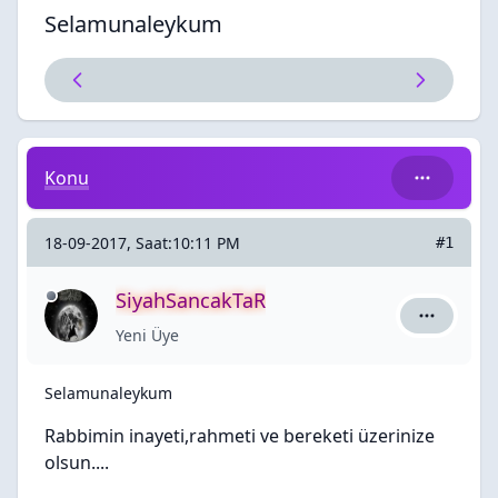
Selamunaleykum
Selamunaleykum
Konu
18-09-2017, Saat:10:11 PM
#1
SiyahSancakTaR
SiyahSanc
Yeni Üye
Selamunaleykum
Rabbimin inayeti,rahmeti ve bereketi üzerinize
olsun....