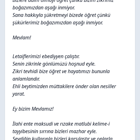
bizlere daim olmayı öğret çünkü bizim zikrimiz
boğazımızdan aşağı inmiyor.
Sana hakkıyla şükretmeyi bizede öğret çünkü
şükürlerimiz boğazımızdan aşağı inmiyor.
Mevlam!
Letaiflerimizi ebediyyen çalıştır.
Senin zikrinle gönlümüzü hoşnud eyle.
Zikri tevhidi bize öğret ve hayatımızı bununla
anlamlandır.
Ehli beytimizden müttakilere önder olan nesiller
yarat.
Ey bizim Mevlamız!
İlahi ente maksudi ve rızake matlubi kelime-i
tayyibesinin sırrına bizleri mazhar eyle.
Sevdiğin kullarınla bizleri karşılaştır ve onlarla