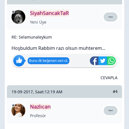
SiyahSancakTaR
SiyahSanc
Yeni Üye
RE: Selamunaleykum
Hoşbuldum Rabbim razı olsun muhterem...
Bunu ilk beğenen sen ol.
CEVAPLA
19-09-2017, Saat:12:19 AM
#4
Nazlıcan
Nazlıcan i
Profesör