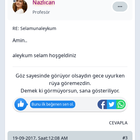
Nazlıcan
Nazlıcan i
Profesör
RE: Selamunaleykum
Amin..
aleykum selam hoşgeldiniz
Göz sayesinde görüyor olsaydın gece uyurken
rüya göremezdin.
Demek ki görmüyorsun, sana gösteriliyor.
Bunu ilk beğenen sen ol.
CEVAPLA
19-09-2017, Saat:12:08 AM
#3