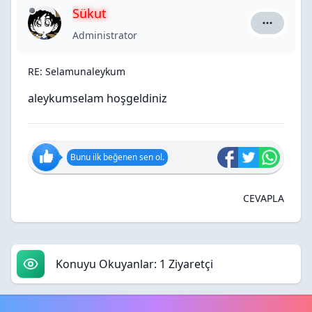
Sükut
Sükut için
Administrator
RE: Selamunaleykum
aleykumselam hoşgeldiniz
Bunu ilk beğenen sen ol.
CEVAPLA
Konuyu Okuyanlar: 1 Ziyaretçi