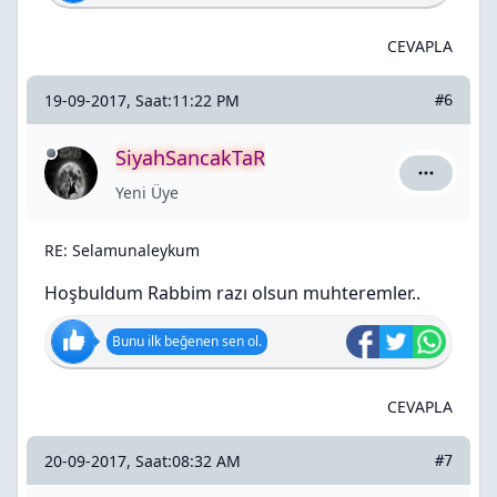
CEVAPLA
19-09-2017, Saat:11:22 PM
#6
SiyahSancakTaR
SiyahSanc
Yeni Üye
RE: Selamunaleykum
Hoşbuldum Rabbim razı olsun muhteremler..
Bunu ilk beğenen sen ol.
CEVAPLA
20-09-2017, Saat:08:32 AM
#7