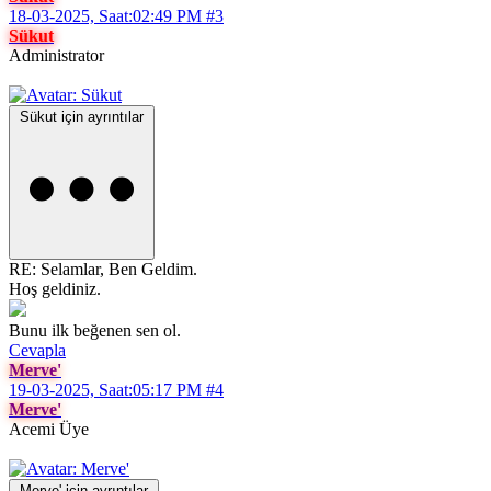
18-03-2025, Saat:02:49 PM
#3
Sükut
Administrator
Sükut için ayrıntılar
RE: Selamlar, Ben Geldim.
Hoş geldiniz.
Bunu ilk beğenen sen ol.
Cevapla
Merve'
19-03-2025, Saat:05:17 PM
#4
Merve'
Acemi Üye
Merve' için ayrıntılar