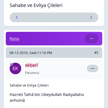
Sahabe ve Evliya Çileleri
Sahabe ve Evliya Çileleri
Konu
06-12-2016, Saat:11:16 PM
#1
ekberî
ekberî içi
Forumcu
Sahabe ve Evliya Çileleri
Hazreti Talhâ bin Ubeydullah Radıyallahü
anhümâ