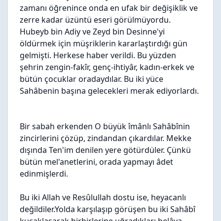
zamanı öğrenince onda en ufak bir değişiklik ve
zerre kadar üzüntü eseri görülmüyordu.
Hubeyb bin Adiy ve Zeyd bin Desinne'yi
öldürmek için müşriklerin kararlaştırdığı gün
gelmişti. Herkese haber verildi. Bu yüzden
şehrin zengin-fakîr, genç-ihtiyâr, kadın-erkek ve
bütün çocuklar oradaydılar. Bu iki yüce
Sahâbenin başına gelecekleri merak ediyorlardı.
Bir sabah erkenden O büyük îmânlı Sahâbînin
zincirlerini çözüp, zindandan çıkardılar. Mekke
dışında Ten'im denilen yere götürdüler. Çünkü
bütün mel'anetlerini, orada yapmayı âdet
edinmişlerdi.
Bu iki Allah ve Resûlullah dostu ise, heyacanlı
değildiler.Yolda karşılaşıp görüşen bu iki Sahâbî