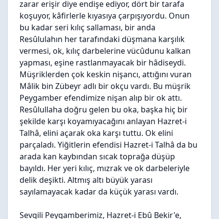
zarar erişir diye endişe ediyor, dört bir tarafa
koşuyor, kâfirlerle kıyasıya çarpışıyordu. Onun
bu kadar seri kılıç sallaması, bir anda
Resûlulahın her tarafındaki düşmana karşılık
vermesi, ok, kılıç darbelerine vücûdunu kalkan
yapması, eşine rastlanmayacak bir hâdiseydi.
Müşriklerden çok keskin nişancı, attığını vuran
Mâlik bin Zübeyr adlı bir okçu vardı. Bu müşrik
Peygamber efendimize nişan alıp bir ok attı.
Resûlullaha doğru gelen bu oka, başka hiç bir
şekilde karşı koyamıyacağını anlayan Hazret-i
Talhâ, elini açarak oka karşı tuttu. Ok elini
parçaladı. Yiğitlerin efendisi Hazret-i Talhâ da bu
arada kan kaybından sıcak toprağa düşüp
bayıldı. Her yeri kılıç, mızrak ve ok darbeleriyle
delik deşikti. Altmış altı büyük yarası
sayılamayacak kadar da küçük yarası vardı.
Sevgili Peygamberimiz, Hazret-i Ebû Bekir'e,