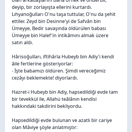
olan arkadaşlarım bana örnek ve önderdir,
deyip, bir zorlayışta ellerini kurtardı.
Lıhyanoğulları O'nu taşa tuttular, O'nu da şehit
ettiler. Zeyd bin Desinne'yi de Safvân bin
Ümeyye, Bedir savaşında öldürülen babası
Ümeyye bin Halef'in intikâmını almak üzere
satın aldı.
Hârisoğulları, iftihârla Hubeyb bin Adiy'i kendi
âile fertlerine gösteriyorlar:
- İşte babamızı öldüren. Şimdi vereceğimiz
cezâyı beklemekte! diyorlardı.
Hazret-i Hubeyb bin Adiy, hapsedildiği evde tam
bir tevekkül ile, Allahü teâlânın kendisi
hakkındaki takdirini bekliyordu.
Hapsedildiği evde bulunan ve azatlı bir cariye
olan Mâviye şöyle anlatmıştır: