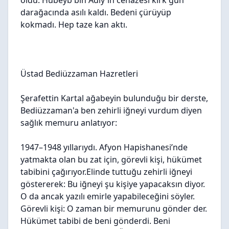
oldu. Hubeyb bin Adiy'in cenazesi kırk gün
darağacında asılı kaldı. Bedeni çürüyüp
kokmadı. Hep taze kan aktı.
Üstad Bediüzzaman Hazretleri
Şerafettin Kartal ağabeyin bulunduğu bir derste,
Bediüzzaman'a ben zehirli iğneyi vurdum diyen
sağlık memuru anlatıyor:
1947–1948 yıllarıydı. Afyon Hapishanesi’nde
yatmakta olan bu zat için, görevli kişi, hükümet
tabibini çağırıyor.Elinde tuttuğu zehirli iğneyi
göstererek: Bu iğneyi şu kişiye yapacaksın diyor.
O da ancak yazılı emirle yapabileceğini söyler.
Görevli kişi: O zaman bir memurunu gönder der.
Hükümet tabibi de beni gönderdi. Beni