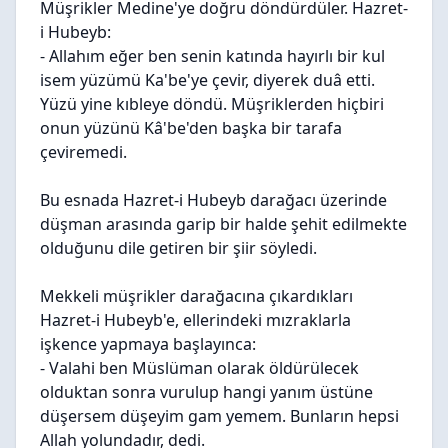
Müşrikler Medine'ye doğru döndürdüler. Hazret-
i Hubeyb:
- Allahım eğer ben senin katında hayırlı bir kul
isem yüzümü Ka'be'ye çevir, diyerek duâ etti.
Yüzü yine kıbleye döndü. Müşriklerden hiçbiri
onun yüzünü Kâ'be'den başka bir tarafa
çeviremedi.
Bu esnada Hazret-i Hubeyb darağacı üzerinde
düşman arasında garip bir halde şehit edilmekte
olduğunu dile getiren bir şiir söyledi.
Mekkeli müşrikler darağacına çıkardıkları
Hazret-i Hubeyb'e, ellerindeki mızraklarla
işkence yapmaya başlayınca:
- Valahi ben Müslüman olarak öldürülecek
olduktan sonra vurulup hangi yanım üstüne
düşersem düşeyim gam yemem. Bunların hepsi
Allah yolundadır, dedi.