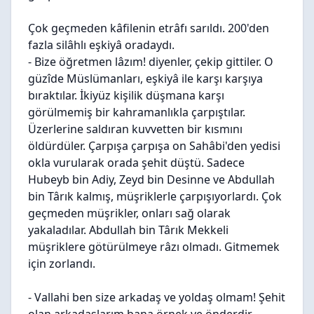
Çok geçmeden kâfilenin etrâfı sarıldı. 200'den
fazla silâhlı eşkiyâ oradaydı.
- Bize öğretmen lâzım! diyenler, çekip gittiler. O
güzîde Müslümanları, eşkiyâ ile karşı karşıya
bıraktılar. İkiyüz kişilik düşmana karşı
görülmemiş bir kahramanlıkla çarpıştılar.
Üzerlerine saldıran kuvvetten bir kısmını
öldürdüler. Çarpışa çarpışa on Sahâbi'den yedisi
okla vurularak orada şehit düştü. Sadece
Hubeyb bin Adiy, Zeyd bin Desinne ve Abdullah
bin Târık kalmış, müşriklerle çarpışıyorlardı. Çok
geçmeden müşrikler, onları sağ olarak
yakaladılar. Abdullah bin Târık Mekkeli
müşriklere götürülmeye râzı olmadı. Gitmemek
için zorlandı.
- Vallahi ben size arkadaş ve yoldaş olmam! Şehit