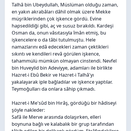
Talhâ bin Ubeydullah, Müslüman olduğu zaman,
en yakın akrabâları dâhil olmak üzere Mekke
müşriklerinden çok işkence gördü. Evine
hapsedildiği gibi, aç ve susuz bırakıldı. Kardeşi
Osman da, onun vâsıtasıyla îmân etmiş, bu
işkencelere o da tâbi tutulmuştu. Hele
namazlarını edâ edecekleri zaman çektikleri
sıkıntı ve kendileri revâ görülen işkence,
tahammülü mümkün olmayan cinstendi. Nevfel
bin Huveylid bin Adeviyye, adamları ile birlikte
Hazret-i Ebû Bekir ve Hazret-i Talhâ'yı
yakalayarak iple bağladılar ve işkence yaptılar.
Teymoğulları da onlara sâhip çıkmadı.
Hazret-i Me'sûd bin Hırâş, gördüğü bir hâdiseyi
şöyle nakleder:
Safâ ile Merve arasında dolaşırken, elleri
boynuna bağlı ve kalabalık bir grup tarafından