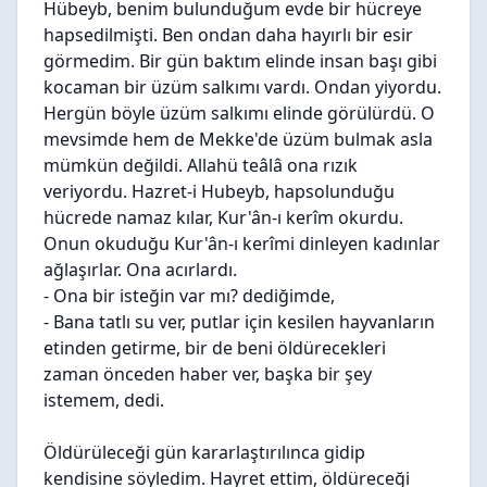
Hübeyb, benim bulunduğum evde bir hücreye
hapsedilmişti. Ben ondan daha hayırlı bir esir
görmedim. Bir gün baktım elinde insan başı gibi
kocaman bir üzüm salkımı vardı. Ondan yiyordu.
Hergün böyle üzüm salkımı elinde görülürdü. O
mevsimde hem de Mekke'de üzüm bulmak asla
mümkün değildi. Allahü teâlâ ona rızık
veriyordu. Hazret-i Hubeyb, hapsolunduğu
hücrede namaz kılar, Kur'ân-ı kerîm okurdu.
Onun okuduğu Kur'ân-ı kerîmi dinleyen kadınlar
ağlaşırlar. Ona acırlardı.
- Ona bir isteğin var mı? dediğimde,
- Bana tatlı su ver, putlar için kesilen hayvanların
etinden getirme, bir de beni öldürecekleri
zaman önceden haber ver, başka bir şey
istemem, dedi.
Öldürüleceği gün kararlaştırılınca gidip
kendisine söyledim. Hayret ettim, öldüreceği