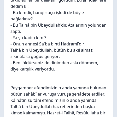
tâkib edilen bir delikanlı gördüm. Etrâfındakilere
dedim ki:
- Bu kimdir, hangi suçu işledi de böyle
bağladınız?
- Bu Talhâ bin Ubeydullah'dır. Atalarının yolundan
saptı.
- Ya şu kadın kim ?
- Onun annesi Sa'ba binti Hadramî'dir.
Talhâ bin Ubeydullah, bütün bu akıl almaz
sıkıntılara göğüs geriyor:
- Beni öldürseniz de dinimden asla dönmem,
diye karşılık veriyordu.
Peygamber efendimizin o anda yanında bulunan
bütün sahâbîler vuruşa vuruşa şehâdete erdiler.
Kâinâtın sultânı efendimizin o anda yanında
Talhâ bin Ubeydullah hazretlerinden başka
kimse kalmamıştı. Hazret-i Talhâ, Resûlullaha bir