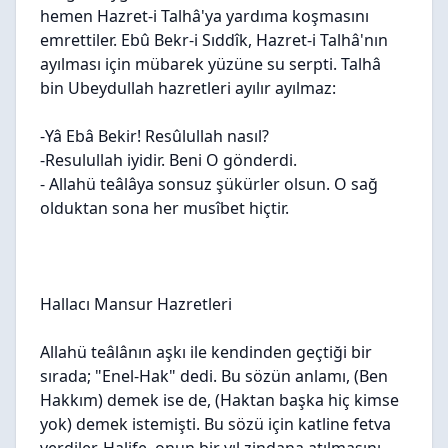
hemen Hazret-i Talhâ'ya yardıma koşmasını
emrettiler. Ebû Bekr-i Sıddîk, Hazret-i Talhâ'nın
ayılması için mübarek yüzüne su serpti. Talhâ
bin Ubeydullah hazretleri ayılır ayılmaz:
-Yâ Ebâ Bekir! Resûlullah nasıl?
-Resulullah iyidir. Beni O gönderdi.
- Allahü teâlâya sonsuz şükürler olsun. O sağ
olduktan sona her musîbet hiçtir.
Hallacı Mansur Hazretleri
Allahü teâlânın aşkı ile kendinden geçtiği bir
sırada; "Enel-Hak" dedi. Bu sözün anlamı, (Ben
Hakkım) demek ise de, (Haktan başka hiç kimse
yok) demek istemişti. Bu sözü için katline fetva