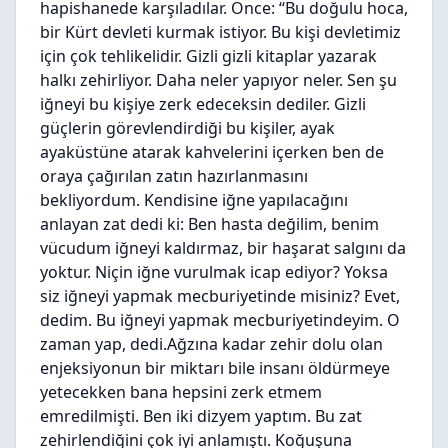
hapishanede karşıladılar. Önce: “Bu doğulu hoca,
bir Kürt devleti kurmak istiyor. Bu kişi devletimiz
için çok tehlikelidir. Gizli gizli kitaplar yazarak
halkı zehirliyor. Daha neler yapıyor neler. Sen şu
iğneyi bu kişiye zerk edeceksin dediler. Gizli
güçlerin görevlendirdiği bu kişiler, ayak
ayaküstüne atarak kahvelerini içerken ben de
oraya çağırılan zatın hazırlanmasını
bekliyordum. Kendisine iğne yapılacağını
anlayan zat dedi ki: Ben hasta değilim, benim
vücudum iğneyi kaldırmaz, bir haşarat salgını da
yoktur. Niçin iğne vurulmak icap ediyor? Yoksa
siz iğneyi yapmak mecburiyetinde misiniz? Evet,
dedim. Bu iğneyi yapmak mecburiyetindeyim. O
zaman yap, dedi.Ağzına kadar zehir dolu olan
enjeksiyonun bir miktarı bile insanı öldürmeye
yetecekken bana hepsini zerk etmem
emredilmişti. Ben iki dizyem yaptım. Bu zat
zehirlendiğini çok iyi anlamıştı. Koğuşuna