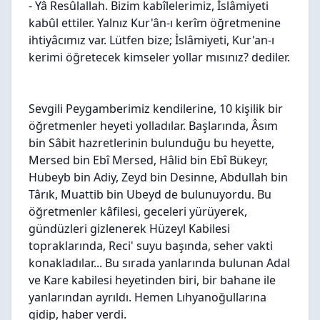
- Yâ Resûlallah. Bizim kabîlelerimiz, İslâmiyeti
kabûl ettiler. Yalnız Kur'ân-ı kerîm öğretmenine
ihtiyâcımız var. Lütfen bize; İslâmiyeti, Kur'an-ı
kerimi öğretecek kimseler yollar mısınız? dediler.
Sevgili Peygamberimiz kendilerine, 10 kişilik bir
öğretmenler heyeti yolladılar. Başlarında, Âsım
bin Sâbit hazretlerinin bulunduğu bu heyette,
Mersed bin Ebî Mersed, Hâlid bin Ebî Bükeyr,
Hubeyb bin Adiy, Zeyd bin Desinne, Abdullah bin
Târık, Muattib bin Ubeyd de bulunuyordu. Bu
öğretmenler kâfilesi, geceleri yürüyerek,
gündüzleri gizlenerek Hüzeyl Kabilesi
topraklarında, Reci' suyu başında, seher vakti
konakladılar... Bu sırada yanlarında bulunan Adal
ve Kare kabilesi heyetinden biri, bir bahane ile
yanlarından ayrıldı. Hemen Lıhyanoğullarına
gidip, haber verdi.