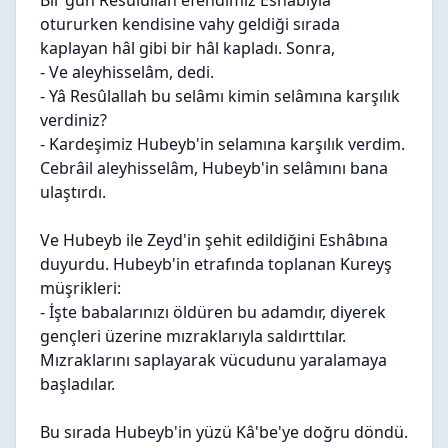
Bir gün Resûlullah efendimiz Eshâbıyla
otururken kendisine vahy geldiği sırada
kaplayan hâl gibi bir hâl kapladı. Sonra,
- Ve aleyhisselâm, dedi.
- Yâ Resûlallah bu selâmı kimin selâmına karşılık
verdiniz?
- Kardeşimiz Hubeyb'in selamına karşılık verdim.
Cebrâil aleyhisselâm, Hubeyb'in selâmını bana
ulaştırdı.
Ve Hubeyb ile Zeyd'in şehit edildiğini Eshâbına
duyurdu. Hubeyb'in etrafında toplanan Kureyş
müşrikleri:
- İşte babalarınızı öldüren bu adamdır, diyerek
gençleri üzerine mızraklarıyla saldırttılar.
Mızraklarını saplayarak vücudunu yaralamaya
başladılar.
Bu sırada Hubeyb'in yüzü Kâ'be'ye doğru döndü.