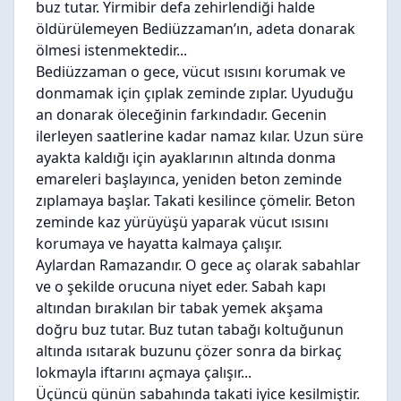
buz tutar. Yirmibir defa zehirlendiği halde
öldürülemeyen Bediüzzaman’ın, adeta donarak
ölmesi istenmektedir...
Bediüzzaman o gece, vücut ısısını korumak ve
donmamak için çıplak zeminde zıplar. Uyuduğu
an donarak öleceğinin farkındadır. Gecenin
ilerleyen saatlerine kadar namaz kılar. Uzun süre
ayakta kaldığı için ayaklarının altında donma
emareleri başlayınca, yeniden beton zeminde
zıplamaya başlar. Takati kesilince çömelir. Beton
zeminde kaz yürüyüşü yaparak vücut ısısını
korumaya ve hayatta kalmaya çalışır.
Aylardan Ramazandır. O gece aç olarak sabahlar
ve o şekilde orucuna niyet eder. Sabah kapı
altından bırakılan bir tabak yemek akşama
doğru buz tutar. Buz tutan tabağı koltuğunun
altında ısıtarak buzunu çözer sonra da birkaç
lokmayla iftarını açmaya çalışır...
Üçüncü günün sabahında takati iyice kesilmiştir.