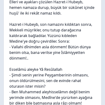
Elleri ve ayakları çözülen Hazret-i Hubeyb,
hemen namaza durup, büyük bir sükûnet içinde
huşû' ile iki rekât namaz kıldı.
Hazret-i Hubeyb, son namazını kıldıktan sonra,
Mekkeli müşrikler, onu tutup darağacına
kaldırarak bağladılar. Yüzünü kıbleden
Medine'ye doğru çevirdiler. Sonra:
- Vallahi dînimden asla dönmem! Bütün dünya
benim olsa, bana verilse yine İslâmiyyetten
dönmem!..
Esselâmü aleyke Yâ Resûlallah
- Şimdi senin yerine Peygamberinin olmasını,
onun öldürülmesini, sen de evinde rahat
oturasın ister misin?
- Ben Muhammed aleyhisselâmın değil benim
yerimde olmasını, Medîne'de yürürken ayağına
bir diken bile batmasına asla râzı olmam!