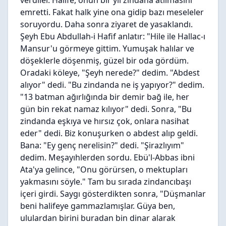
verdiler. Halife, onun bir yıl zindana atılmasını
emretti. Fakat halk yine ona gidip bazı meseleler
soruyordu. Daha sonra ziyaret de yasaklandı.
Şeyh Ebu Abdullah-i Hafif anlatır: "Hile ile Hallac-ı
Mansur'u görmeye gittim. Yumuşak halılar ve
döşeklerle döşenmiş, güzel bir oda gördüm.
Oradaki köleye, "Şeyh nerede?" dedim. "Abdest
alıyor" dedi. "Bu zindanda ne iş yapıyor?" dedim.
"13 batman ağırlığında bir demir bağ ile, her
gün bin rekat namaz kılıyor" dedi. Sonra, "Bu
zindanda eşkıya ve hırsız çok, onlara nasihat
eder" dedi. Biz konuşurken o abdest alıp geldi.
Bana: "Ey genç nerelisin?" dedi. "Şirazlıyım"
dedim. Meşayıhlerden sordu. Ebü'l-Abbas ibni
Ata'ya gelince, "Onu görürsen, o mektupları
yakmasını söyle." Tam bu sırada zindancıbaşı
içeri girdi. Saygı gösterdikten sonra, "Düşmanlar
beni halifeye gammazlamışlar. Güya ben,
ululardan birini buradan bin dinar alarak