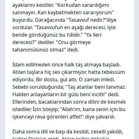
ayaklarını kestiler. "Korkudan sarardığımı
sanmayın. Kan kaybetmekten sararıyorum"
buyurdu. Darağacında "Tasavvuf nedir?"diye
sordular. "Tasavvufun en aşağı derecesi, işte
bende gördüğünüz bu hâldir." "Ya ileri
derecesi?" dediler. "Onu görmeye
tahammülünüz olmaz" dedi.
İdam edilmeden önce halk taş atmaya başladı.
Atılan taşlara hiç ses çıkarmıyor, hatta tebessüm
ediyordu. Bir dostu, gül attı. O zaman inledi.
Sebebi sorulduğunda; "Taş atanlar beni tanımaz.
Halden anlayanların bir gülü beni incitti" dedi.
Ellerinden, bacaklarından sonra dilini de kesmek
istediler. İzin isteyip; "Allah’ım, bana senin için bu
işkenceyi reva görenleri affet!" diye yalvardı.
Daha sonra dili ve başı da kesildi, cesedi yakıldı,