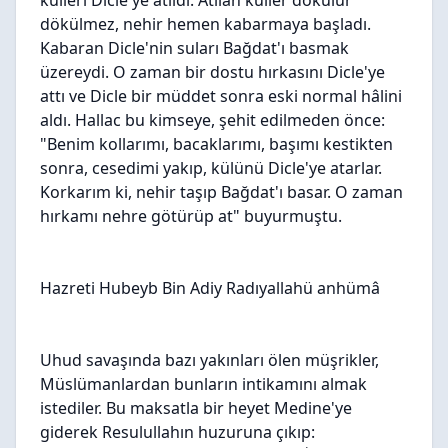
külleri Dicle'ye atıldı. Atılan küller dökülür
dökülmez, nehir hemen kabarmaya başladı.
Kabaran Dicle'nin suları Bağdat'ı basmak
üzereydi. O zaman bir dostu hırkasını Dicle'ye
attı ve Dicle bir müddet sonra eski normal hâlini
aldı. Hallac bu kimseye, şehit edilmeden önce:
"Benim kollarımı, bacaklarımı, başımı kestikten
sonra, cesedimi yakıp, külünü Dicle'ye atarlar.
Korkarım ki, nehir taşıp Bağdat'ı basar. O zaman
hırkamı nehre götürüp at" buyurmuştu.
Hazreti Hubeyb Bin Adiy Radıyallahü anhümâ
Uhud savaşında bazı yakınları ölen müşrikler,
Müslümanlardan bunların intikamını almak
istediler. Bu maksatla bir heyet Medine'ye
giderek Resulullahın huzuruna çıkıp: