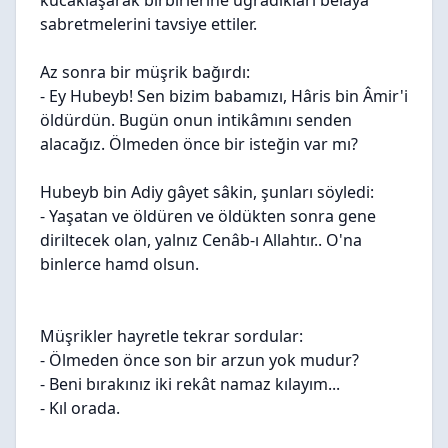
kucaklaşarak birbirlerine uğradıkları belâya
sabretmelerini tavsiye ettiler.
Az sonra bir müşrik bağırdı:
- Ey Hubeyb! Sen bizim babamızı, Hâris bin Âmir'i
öldürdün. Bugün onun intikâmını senden
alacağız. Ölmeden önce bir isteğin var mı?
Hubeyb bin Adiy gâyet sâkin, şunları söyledi:
- Yaşatan ve öldüren ve öldükten sonra gene
diriltecek olan, yalnız Cenâb-ı Allahtır.. O'na
binlerce hamd olsun.
Müşrikler hayretle tekrar sordular:
- Ölmeden önce son bir arzun yok mudur?
- Beni bırakınız iki rekât namaz kılayım...
- Kıl orada.