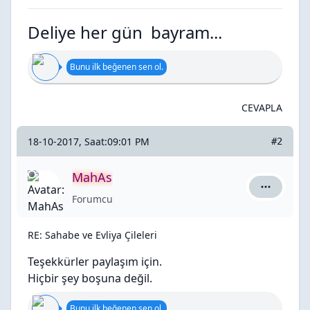
Deliye her gün bayram...
Bunu ilk beğenen sen ol.
CEVAPLA
18-10-2017, Saat:09:01 PM
#2
MahAs
MahAs içi
Forumcu
RE: Sahabe ve Evliya Çileleri
Teşekkürler paylaşım için.
Hiçbir şey boşuna değil.
Bunu ilk beğenen sen ol.