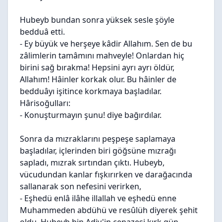
Hubeyb bundan sonra yüksek sesle şöyle
bedduâ etti.
- Ey büyük ve herşeye kâdir Allahım. Sen de bu
zâlimlerin tamâmını mahveyle! Onlardan hiç
birini sağ bırakma! Hepsini ayrı ayrı öldür,
Allahım! Hâinler korkak olur. Bu hâinler de
bedduâyı işitince korkmaya başladılar.
Hârisoğulları:
- Konuşturmayın şunu! diye bağırdılar.
Sonra da mızraklarını peşpeşe saplamaya
başladılar, içlerinden biri göğsüne mızrağı
sapladı, mızrak sırtından çıktı. Hubeyb,
vücudundan kanlar fışkırırken ve darağacında
sallanarak son nefesini verirken,
- Eşhedü enlâ ilâhe illallah ve eşhedü enne
Muhammeden abdühü ve resûlüh diyerek şehit