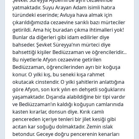
Şevket Süreyya Aydemirde aynı cezaevinde
yatmaktadır. Suyu Arayan Adam isimli hatıra
türündeki eserinde; Avluya hava almak için
çıkarıldığımızda cezaevine sarıklı bazı mürteciler
getirildi. Ama hiç buradan çıkma ihtimalleri yok!
Bunlar da diğerleri gibi idam edilirler diye
bahseder. Şevket Süreyya’nın mürteci diye
bahsettiği kişiler Bediüzzaman ve öğrencileridir...
Bu niyetlerle Afyon cezaevine getirilen
Bediüzzaman, öğrencilerinden ayrı bir koğuşa
konur. O yılki kış, bu seneki kışa rahmet
okutacak cinstendir. O yılki şahitlerin anlattığına
göre Afyon, son kırk yılın en dehşetli soğuklarını
yaşamaktadır. Dışarıda alabildiğine bir tipi vardır
ve Bediüzzaman’ın kaldığı koğuşun camlarınıda
kasten kırarlar, donsun diye. Kırık camlı
pencereden içeriye tenleri bir jilet kesiği gibi
acıtan kar soğuğu dolmaktadır. Zemin ıslak
betondur. Geceye doğru pencerenin kenarları