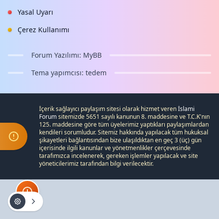
Yasal Uyarı
Çerez Kullanımı
Forum Yazılımı:
MyBB
Tema yapımcısı:
tedem
İçerik sağlayıcı paylaşım sitesi olarak hizmet veren
İslami
Forum
sitemizde 5651 sayılı kanunun 8. maddesine ve
T.C.K
'nın
125. maddesine göre tüm üyelerimiz yaptıkları paylaşımlardan
kendileri sorumludur. Sitemiz hakkında yapılacak tüm hukuksal
şikayetleri
bağlantısından bize ulaşıldıktan en geç 3 (üç) gün
içerisinde ilgili kanunlar ve yönetmenlikler çerçevesinde
tarafımızca incelenerek, gereken işlemler yapılacak ve site
yöneticilerimiz tarafından bilgi verilecektir.