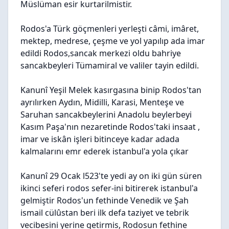
Müslüman esir kurtarilmistir.
Rodos'a Türk göçmenleri yerleşti câmi, imâret,
mektep, medrese, çeşme ve yol yapılıp ada imar
edildi Rodos,sancak merkezi oldu bahriye
sancakbeyleri Tümamiral ve valiler tayin edildi.
Kanunî Yeşil Melek kasırgasına binip Rodos'tan
ayrılırken Aydın, Midilli, Karasi, Menteşe ve
Saruhan sancakbeylerini Anadolu beylerbeyi
Kasım Paşa'nın nezaretinde Rodos'taki insaat ,
imar ve iskân işleri bitinceye kadar adada
kalmalarını emr ederek istanbul'a yola çıkar
Kanunî 29 Ocak l523'te yedi ay on iki gün süren
ikinci seferi rodos sefer-ini bitirerek istanbul'a
gelmiştir Rodos'un fethinde Venedik ve Şah
ismail cülûstan beri ilk defa taziyet ve tebrik
vecibesini yerine getirmis, Rodosun fethine