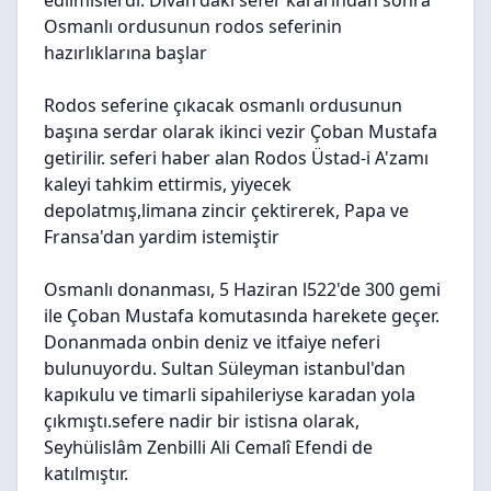
edilmislerdi. Divan'daki sefer kararından sonra
Osmanlı ordusunun rodos seferinin
hazırlıklarına başlar
Rodos seferine çıkacak osmanlı ordusunun
başına serdar olarak ikinci vezir Çoban Mustafa
getirilir. seferi haber alan Rodos Üstad-i A'zamı
kaleyi tahkim ettirmis, yiyecek
depolatmış,limana zincir çektirerek, Papa ve
Fransa'dan yardim istemiştir
Osmanlı donanması, 5 Haziran l522'de 300 gemi
ile Çoban Mustafa komutasında harekete geçer.
Donanmada onbin deniz ve itfaiye neferi
bulunuyordu. Sultan Süleyman istanbul'dan
kapıkulu ve timarli sipahileriyse karadan yola
çıkmıştı.sefere nadir bir istisna olarak,
Seyhülislâm Zenbilli Ali Cemalî Efendi de
katılmıştır.