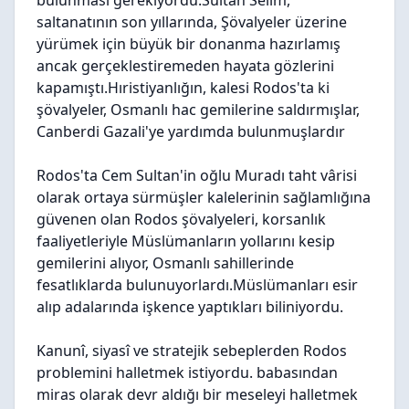
bulunması gerekiyordu.Sultan Selim,
saltanatının son yıllarında, Şövalyeler üzerine
yürümek için büyük bir donanma hazırlamış
ancak gerçeklestiremeden hayata gözlerini
kapamıştı.Hıristiyanlığın, kalesi Rodos'ta ki
şövalyeler, Osmanlı hac gemilerine saldırmışlar,
Canberdi Gazali'ye yardımda bulunmuşlardır
Rodos'ta Cem Sultan'in oğlu Muradı taht vârisi
olarak ortaya sürmüşler kalelerinin sağlamlığına
güvenen olan Rodos şövalyeleri, korsanlık
faaliyetleriyle Müslümanların yollarını kesip
gemilerini alıyor, Osmanlı sahillerinde
fesatlıklarda bulunuyorlardı.Müslümanları esir
alıp adalarında işkence yaptıkları biliniyordu.
Kanunî, siyasî ve stratejik sebeplerden Rodos
problemini halletmek istiyordu. babasından
miras olarak devr aldığı bir meseleyi halletmek