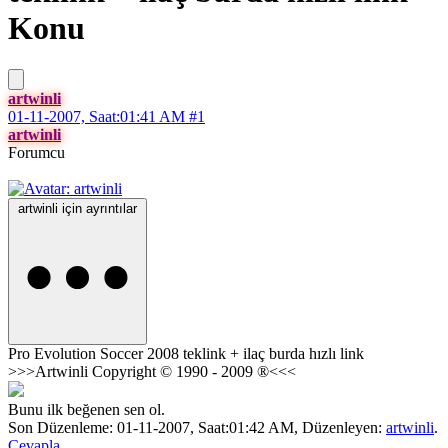
Konu
artwinli
01-11-2007, Saat:01:41 AM
#1
artwinli
Forumcu
artwinli için ayrıntılar
Pro Evolution Soccer 2008 teklink + ilaç burda hızlı link
>>>Artwinli Copyright © 1990 - 2009 ®<<<
Bunu ilk beğenen sen ol.
Son Düzenleme: 01-11-2007, Saat:01:42 AM, Düzenleyen:
artwinli
.
Cevapla