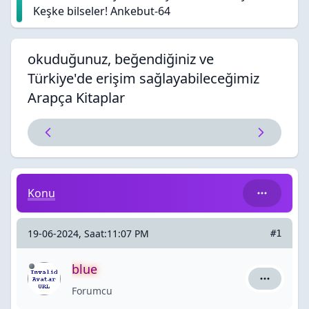
Keşke bilseler! Ankebut-64
okuduğunuz, beğendiğiniz ve
Türkiye'de erişim sağlayabileceğimiz
Arapça Kitaplar
okuduğunuz, beğendiğiniz ve Türkiye'de erişim sağlay
Konu
19-06-2024, Saat:11:07 PM
#1
blue
blue için 
Forumcu