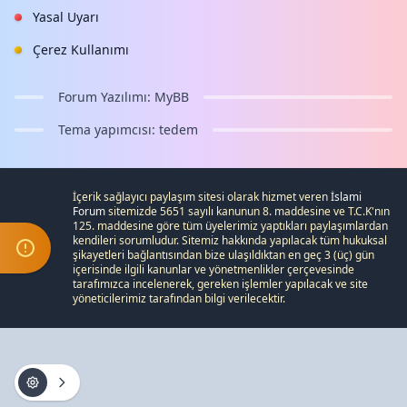
Yasal Uyarı
Çerez Kullanımı
Forum Yazılımı:
MyBB
Tema yapımcısı:
tedem
İçerik sağlayıcı paylaşım sitesi olarak hizmet veren
İslami
Forum
sitemizde 5651 sayılı kanunun 8. maddesine ve
T.C.K
'nın
125. maddesine göre tüm üyelerimiz yaptıkları paylaşımlardan
kendileri sorumludur. Sitemiz hakkında yapılacak tüm hukuksal
şikayetleri
bağlantısından bize ulaşıldıktan en geç 3 (üç) gün
içerisinde ilgili kanunlar ve yönetmenlikler çerçevesinde
tarafımızca incelenerek, gereken işlemler yapılacak ve site
yöneticilerimiz tarafından bilgi verilecektir.