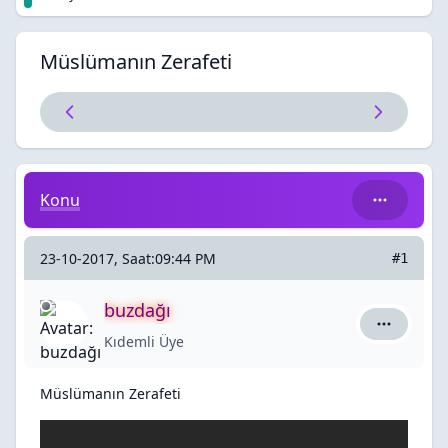
Müslümanın Zerafeti
Müslümanın Zerafeti
Konu
23-10-2017, Saat:09:44 PM
#1
buzdağı
buzdağı iç
Kıdemli Üye
Müslümanın Zerafeti