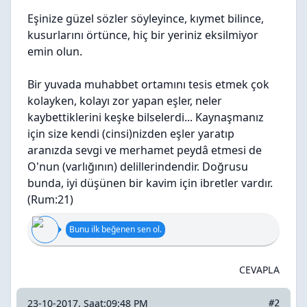
Eşinize güzel sözler söyleyince, kıymet bilince,
kusurlarını örtünce, hiç bir yeriniz eksilmiyor
emin olun.
Bir yuvada muhabbet ortamını tesis etmek çok
kolayken, kolayı zor yapan eşler, neler
kaybettiklerini keşke bilselerdi... Kaynaşmanız
için size kendi (cinsi)nizden eşler yaratıp
aranızda sevgi ve merhamet peydâ etmesi de
O'nun (varlığının) delillerindendir. Doğrusu
bunda, iyi düşünen bir kavim için ibretler vardır.
(Rum:21)
Bunu ilk beğenen sen ol.
CEVAPLA
23-10-2017, Saat:09:48 PM
#2