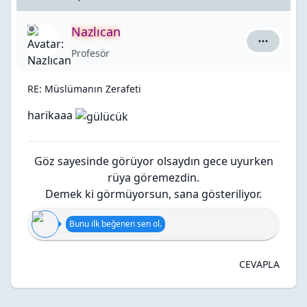
Nazlıcan
Nazlıcan i
Profesör
RE: Müslümanın Zerafeti
harikaaa
Göz sayesinde görüyor olsaydın gece uyurken
rüya göremezdin.
Demek ki görmüyorsun, sana gösteriliyor.
Bunu ilk beğenen sen ol.
CEVAPLA