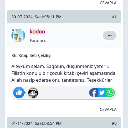
CEVAPLA
30-07-2024, Saat:05:11 PM
#7
kodoo
kodoo için
Forumcu
RE: Kitap Seti Çekilişi
Aleyküm selam. Sağolun, düşünmeniz yeterli.
Filistin konulu bir çocuk kitabı çeviri aşamasında,
Allah nasip ederse onu tanıtırsınız. Teşekkürler.
CEVAPLA
01-11-2024, Saat:08:54 PM
#8