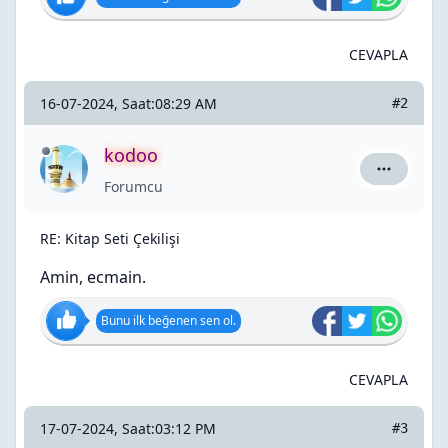
CEVAPLA
16-07-2024, Saat:08:29 AM
#2
kodoo
kodoo için
Forumcu
RE: Kitap Seti Çekilişi
Amin, ecmain.
Bunu ilk beğenen sen ol.
CEVAPLA
17-07-2024, Saat:03:12 PM
#3