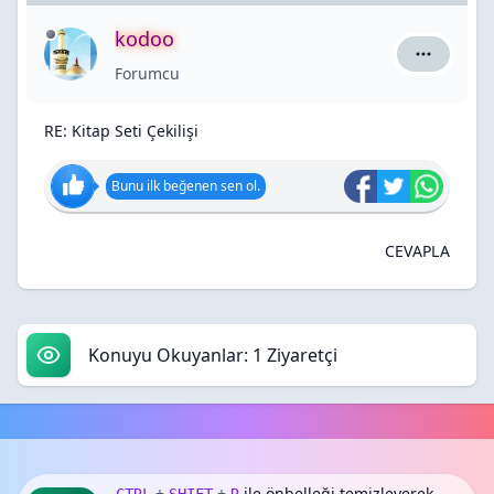
kodoo
kodoo için
Forumcu
RE: Kitap Seti Çekilişi
Bunu ilk beğenen sen ol.
CEVAPLA
Konuyu Okuyanlar: 1 Ziyaretçi
+
+
ile önbelleği temizleyerek