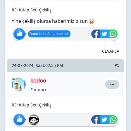
RE: Kitap Seti Çekilişi
Yine çekiliş olursa haberimiz olsun
Bunu ilk beğenen sen ol.
CEVAPLA
24-07-2024, Saat:02:55 PM
#5
kodoo
kodoo için
Forumcu
RE: Kitap Seti Çekilişi