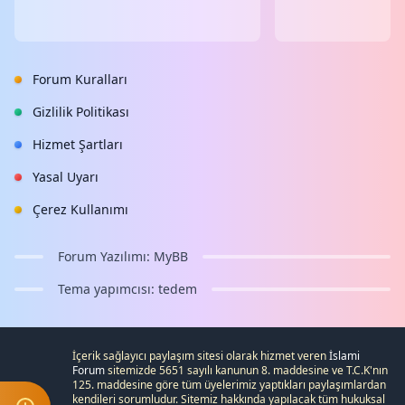
Forum Kuralları
Gizlilik Politikası
Hizmet Şartları
Yasal Uyarı
Çerez Kullanımı
Forum Yazılımı:
MyBB
Tema yapımcısı:
tedem
İçerik sağlayıcı paylaşım sitesi olarak hizmet veren
İslami
Forum
sitemizde 5651 sayılı kanunun 8. maddesine ve
T.C.K
'nın
125. maddesine göre tüm üyelerimiz yaptıkları paylaşımlardan
kendileri sorumludur. Sitemiz hakkında yapılacak tüm hukuksal