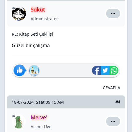
Sükut
Sükut için
Administrator
RE: Kitap Seti Çekilişi
Güzel bir çalışma
CEVAPLA
18-07-2024, Saat:09:15 AM
#4
Merve'
Merve' içi
Acemi Üye