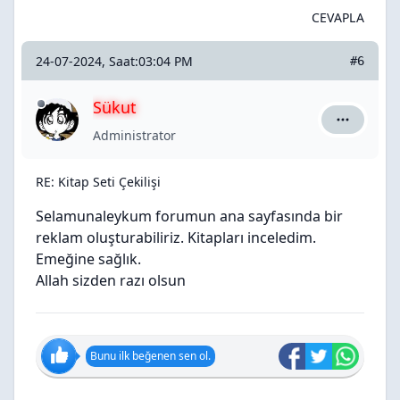
CEVAPLA
24-07-2024, Saat:03:04 PM
#6
Sükut
Sükut için
Administrator
RE: Kitap Seti Çekilişi
Selamunaleykum forumun ana sayfasında bir
reklam oluşturabiliriz. Kitapları inceledim.
Emeğine sağlık.
Allah sizden razı olsun
Bunu ilk beğenen sen ol.