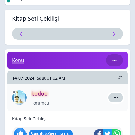
Kitap Seti Çekilişi
Kitap Seti Çekilişi
Konu
14-07-2024, Saat:01:02 AM
#1
kodoo
kodoo için
Forumcu
Kitap Seti Çekilişi
Bunu ilk beğenen sen ol.