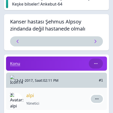
Keşke bilseler! Ankebut-64
Kanser hastası Şehmus Alpsoy
zindanda değil hastanede olmalı
Kanser hastası Şehmus Alpsoy zindanda değil hastane
Konu
13-11-2017, Saat:02:11 PM
#1
alpi
alpi için a
Yönetici