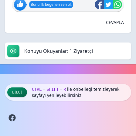
Bunu ilk beğenen sen ol.
CEVAPLA
Konuyu Okuyanlar: 1 Ziyaretçi
+
+
ile önbelleği temizleyerek
CTRL
SHIFT
R
BILGI
sayfayı yenileyebilirsiniz.