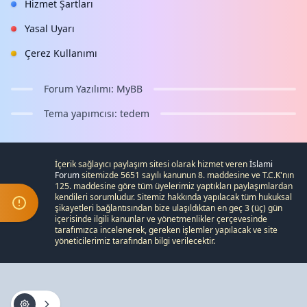
Hizmet Şartları
Yasal Uyarı
Çerez Kullanımı
Forum Yazılımı:
MyBB
Tema yapımcısı:
tedem
İçerik sağlayıcı paylaşım sitesi olarak hizmet veren
İslami
Forum
sitemizde 5651 sayılı kanunun 8. maddesine ve
T.C.K
'nın
125. maddesine göre tüm üyelerimiz yaptıkları paylaşımlardan
kendileri sorumludur. Sitemiz hakkında yapılacak tüm hukuksal
şikayetleri
bağlantısından bize ulaşıldıktan en geç 3 (üç) gün
içerisinde ilgili kanunlar ve yönetmenlikler çerçevesinde
tarafımızca incelenerek, gereken işlemler yapılacak ve site
yöneticilerimiz tarafından bilgi verilecektir.