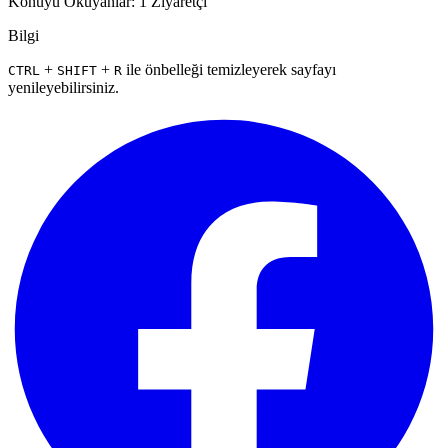
Konuyu Okuyanlar: 1 Ziyaretçi
Bilgi
+
+
ile önbelleği temizleyerek sayfayı
CTRL
SHIFT
R
yenileyebilirsiniz.