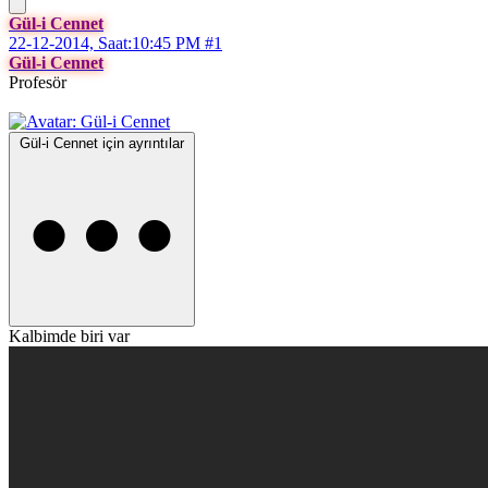
Gül-i Cennet
22-12-2014, Saat:10:45 PM
#1
Gül-i Cennet
Profesör
Gül-i Cennet için ayrıntılar
Kalbimde biri var