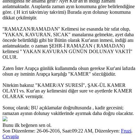
alındığında ne anlama gelir? Ayet Kur'an'ın indiği zamanı
anlatmaktadır. Araplarda zaman ayın konumuna göre belirlendiğine
göre. ( H icri takvim/ay takvimi) Burada ayın dolunay konumuna
dikkat çekilmiştir.
''RAMAZAN/RAMADAN'' Kelimesi ise esasında bir sıfat olup,
"YAKAN, KAVURAN, SICAK" manalarına gelmekte, ayet daha
öncede belirtildiği gibi bir Bütün olarak Kur'anın inmesi, indiği anı
anlatmaktadır. o zaman ŞEHR-İ RAMAZAN ( RAMADAN)
kelimesi '' YAKAN KAVURAN GÜNÜN DOLUNAY VAKTİ"
OLUR.
Zaten İster Arapça günlük kullanımda olsun gerekse Kur'ani lafızda
olsun ay isminin Arapça karşılığı "KAMER" sözcüğüdür.
Nitekim bakınız "KAMER/AY SURESİ", ŞAK-ÜL KAMER
OLAYI vs. Kur'an ay kelimesini diğer sure ve ayetlerde KAMER
OLARAK vermiştir.
Sonuç olarak; BU açıklamalar doğrultusunda , kadir gecesini;
ramazan ayının dolunay vakitlerinde ayırmak daha doğru olacaktır.
Bunu ilk beğenen sen ol.
Son Düzenleme: 26-06-2016, Saat:09:22 AM, Düzenleyen:
Fruzi
.
Cevapla