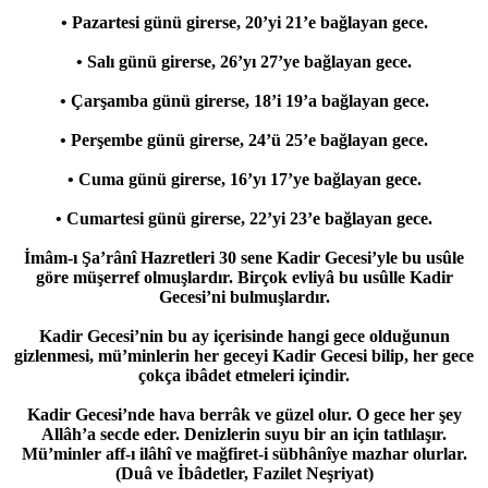
• Pazartesi günü girerse, 20’yi 21’e bağlayan gece.
• Salı günü girerse, 26’yı 27’ye bağlayan gece.
• Çarşamba günü girerse, 18’i 19’a bağlayan gece.
• Perşembe günü girerse, 24’ü 25’e bağlayan gece.
• Cuma günü girerse, 16’yı 17’ye bağlayan gece.
• Cumartesi günü girerse, 22’yi 23’e bağlayan gece.
İmâm-ı Şa’rânî Hazretleri 30 sene Kadir Gecesi’yle bu usûle
göre müşerref olmuşlardır. Birçok evliyâ bu usûlle Kadir
Gecesi’ni bulmuşlardır.
Kadir Gecesi’nin bu ay içerisinde hangi gece olduğunun
gizlenmesi, mü’minlerin her geceyi Kadir Gecesi bilip, her gece
çokça ibâdet etmeleri içindir.
Kadir Gecesi’nde hava berrâk ve güzel olur. O gece her şey
Allâh’a secde eder. Denizlerin suyu bir an için tatlılaşır.
Mü’minler aff-ı ilâhî ve mağfiret-i sübhânîye mazhar olurlar.
(Duâ ve İbâdetler, Fazilet Neşriyat)