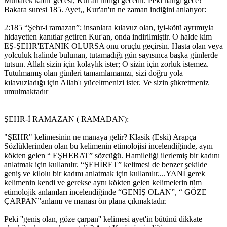
Mübarek kadir gecesi, Kur'an indiği gecedir. Peki hangi gece?
Bakara suresi 185. Ayet,, Kur'an'ın ne zaman indiğini anlatıyor:
2:185 “Şehr-i ramazan”; insanlara kılavuz olan, iyi-kötü ayrımıyla
hidayetten kanıtlar getiren Kur'an, onda indirilmiştir. O halde kim
EŞ-ŞEHR'ETANIK OLURSA onu oruçlu geçirsin. Hasta olan veya
yolculuk halinde bulunan, tutamadığı gün sayısınca başka günlerde
tutsun. Allah sizin için kolaylık ister; O sizin için zorluk istemez.
Tutulmamış olan günleri tamamlamanızı, sizi doğru yola
kılavuzladığı için Allah'ı yüceltmenizi ister. Ve sizin şükretmeniz
umulmaktadır
ŞEHR-İ RAMAZAN ( RAMADAN):
"ŞEHR" kelimesinin ne manaya gelir? Klasik (Eski) Arapça
Sözlüklerinden olan bu kelimenin etimolojisi incelendiğinde, aynı
kökten gelen “ EŞHERAT” sözcüğü. Hamileliği ilerlemiş bir kadını
anlatmak için kullanılır. “ŞEHİRET” kelimesi de benzer şekilde
geniş ve kilolu bir kadını anlatmak için kullanılır....YANİ gerek
kelimenin kendi ve gerekse aynı kökten gelen kelimelerin tüm
etimolojik anlamları incelendiğinde “GENİŞ OLAN”, “ GÖZE
ÇARPAN”anlamı ve manası ön plana çıkmaktadır.
Peki ''geniş olan, göze çarpan'' kelimesi ayet'in bütünü dikkate