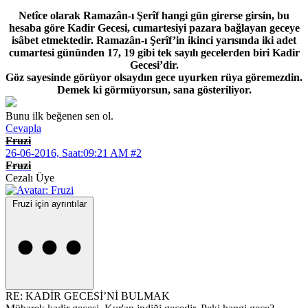
Netîce olarak Ramazân-ı Şerîf hangi gün girerse girsin, bu
hesaba göre Kadir Gecesi, cumartesiyi pazara bağlayan geceye
isâbet etmektedir. Ramazân-ı Şerîf’in ikinci yarısında iki adet
cumartesi gününden 17, 19 gibi tek sayılı gecelerden biri Kadir
Gecesi’dir.
Göz sayesinde görüyor olsaydın gece uyurken rüya göremezdin.
Demek ki görmüyorsun, sana gösteriliyor.
Bunu ilk beğenen sen ol.
Cevapla
Fruzi
26-06-2016, Saat:09:21 AM
#2
Fruzi
Cezalı Üye
Fruzi için ayrıntılar
RE: KADİR GECESİ’Nİ BULMAK