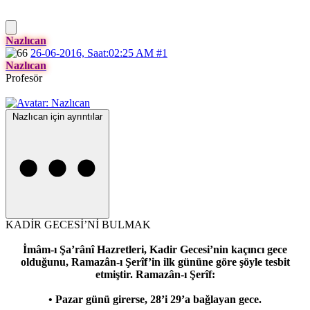
Nazlıcan
26-06-2016, Saat:02:25 AM
#1
Nazlıcan
Profesör
Nazlıcan için ayrıntılar
KADİR GECESİ’Nİ BULMAK
İmâm-ı Şa’rânî Hazretleri, Kadir Gecesi’nin kaçıncı gece
olduğunu, Ramazân-ı Şerîf’in ilk gününe göre şöyle tesbit
etmiştir. Ramazân-ı Şerîf:
• Pazar günü girerse, 28’i 29’a bağlayan gece.