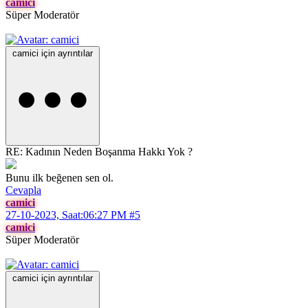
camici
Süper Moderatör
camici için ayrıntılar
RE: Kadının Neden Boşanma Hakkı Yok ?
Bunu ilk beğenen sen ol.
Cevapla
camici
27-10-2023, Saat:06:27 PM
#5
camici
Süper Moderatör
camici için ayrıntılar