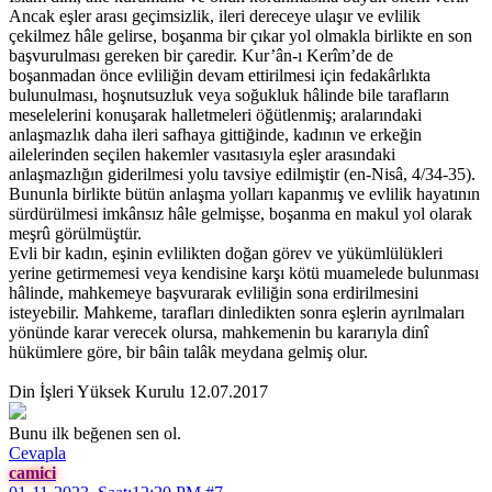
Ancak eşler arası geçimsizlik, ileri dereceye ulaşır ve evlilik
çekilmez hâle gelirse, boşanma bir çıkar yol olmakla birlikte en son
başvurulması gereken bir çaredir. Kur’ân-ı Kerîm’de de
boşanmadan önce evliliğin devam ettirilmesi için fedakârlıkta
bulunulması, hoşnutsuzluk veya soğukluk hâlinde bile tarafların
meselelerini konuşarak halletmeleri öğütlenmiş; aralarındaki
anlaşmazlık daha ileri safhaya gittiğinde, kadının ve erkeğin
ailelerinden seçilen hakemler vasıtasıyla eşler arasındaki
anlaşmazlığın giderilmesi yolu tavsiye edilmiştir (en-Nisâ, 4/34-35).
Bununla birlikte bütün anlaşma yolları kapanmış ve evlilik hayatının
sürdürülmesi imkânsız hâle gelmişse, boşanma en makul yol olarak
meşrû görülmüştür.
Evli bir kadın, eşinin evlilikten doğan görev ve yükümlülükleri
yerine getirmemesi veya kendisine karşı kötü muamelede bulunması
hâlinde, mahkemeye başvurarak evliliğin sona erdirilmesini
isteyebilir. Mahkeme, tarafları dinledikten sonra eşlerin ayrılmaları
yönünde karar verecek olursa, mahkemenin bu kararıyla dinî
hükümlere göre, bir bâin talâk meydana gelmiş olur.
Din İşleri Yüksek Kurulu 12.07.2017
Bunu ilk beğenen sen ol.
Cevapla
camici