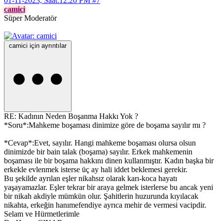
01-11-2023, Saat:12:20 PM
#7
camici
Süper Moderatör
camici için ayrıntılar
RE: Kadının Neden Boşanma Hakkı Yok ?
*Soru*:Mahkeme boşaması dinimize göre de boşama sayılır mı ?
*Cevap*:Evet, sayılır. Hangi mahkeme boşaması olursa olsun
dinimizde bir bain talak (boşama) sayılır. Erkek mahkemenin
boşaması ile bir boşama hakkını dinen kullanmıştır. Kadın başka bir
erkekle evlenmek isterse üç ay hali iddet beklemesi gerekir.
Bu şekilde ayrılan eşler nikahsız olarak karı-koca hayatı
yaşayamazlar. Eşler tekrar bir araya gelmek isterlerse bu ancak yeni
bir nikah akdiyle mümkün olur. Şahitlerin huzurunda kıyılacak
nikahta, erkeğin hanımefendiye ayrıca mehir de vermesi vacipdir.
Selam ve Hürmetlerimle