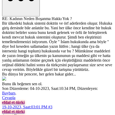
RE: Kadının Neden Boşanma Hakkı Yok ?
Bir ülkedeki hukuk sistemi doktrin ve örf adetlerden oluşur. Hukuka
giriş dersinde bile anlatılır bu. Yani her ülke önce kendine bir hukuk
doktrini belirler sonra bunu kendi gelenek ve örfü ile birleştirerek
kendi mevcut hukuk sistemini oluşturur. Şimdi ben eleştirinizi
temellendirmenizi istiyorum. Öyle '' İslam hukukunda ama böyle ''
diye bol keseden sallamadan yazın lütfen ; hangi ülke (ya da
isterseniz hangi toplum) hukukunda var bu ? Mümkünse maddeleri
de yazın örneğin şu ülkenin şu kanununun şu maddesi gibi ve hatta
yanlış anlamanın önüne geçmek için eleştirdiğiniz maddelerin önce
orijinal dildeki halini sonra da türkçesini paylaşırsanız size seve seve
cevap veririm. Böylelikle güzel bir tartışma yürütürüz.
Bu dünya bir pencere, her gelen bakar gider...
Bunu ilk beğenen sen ol.
Son Düzenleme: 04-10-2023, Saat:10:34 PM, Düzenleyen:
Baybars
.
Cevapla
efdal et-türki
19-10-2023, Saat:03:01 PM
#3
efdal et-türki