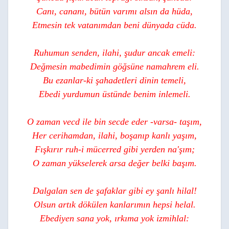
Canı, cananı, bütün varımı alsın da hüda,
Etmesin tek vatanımdan beni dünyada cüda.
Ruhumun senden, ilahi, şudur ancak emeli:
Değmesin mabedimin göğsüne namahrem eli.
Bu ezanlar-ki şahadetleri dinin temeli,
Ebedi yurdumun üstünde benim inlemeli.
O zaman vecd ile bin secde eder -varsa- taşım,
Her cerihamdan, ilahi, boşanıp kanlı yaşım,
Fışkırır ruh-i mücerred gibi yerden na'şım;
O zaman yükselerek arsa değer belki başım.
Dalgalan sen de şafaklar gibi ey şanlı hilal!
Olsun artık dökülen kanlarımın hepsi helal.
Ebediyen sana yok, ırkıma yok izmihlal: