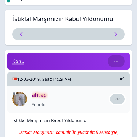
İstiklal Marşımızın Kabul Yıldönümü
İstiklal Marşımızın Kabul Yıldönümü
Konu
12-03-2019, Saat:11:29 AM
#1
afitap
afitap için
Yönetici
İstiklal Marşımızın Kabul Yıldönümü
İstiklal Marşımızın kabulünün yıldönümü sebebiyle,