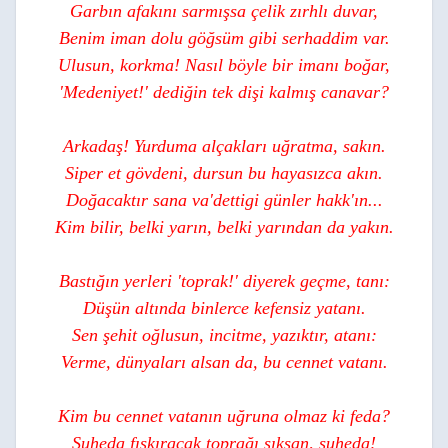
Garbın afakını sarmışsa çelik zırhlı duvar,
Benim iman dolu göğsüm gibi serhaddim var.
Ulusun, korkma! Nasıl böyle bir imanı boğar,
'Medeniyet!' dediğin tek dişi kalmış canavar?
Arkadaş! Yurduma alçakları uğratma, sakın.
Siper et gövdeni, dursun bu hayasızca akın.
Doğacaktır sana va'dettigi günler hakk'ın...
Kim bilir, belki yarın, belki yarından da yakın.
Bastığın yerleri 'toprak!' diyerek geçme, tanı:
Düşün altında binlerce kefensiz yatanı.
Sen şehit oğlusun, incitme, yazıktır, atanı:
Verme, dünyaları alsan da, bu cennet vatanı.
Kim bu cennet vatanın uğruna olmaz ki feda?
Şuheda fışkıracak toprağı sıksan, şuheda!