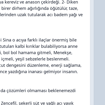
a kereviz ve anason çekirdeği. 2- Diken
birer dirhem ağırlığında öğütülür, taze,
nlerinden uzak tutularak acı badem yağı ve
i Sina o acıya farklı ilaçlar önermiş bile
tulan kalbi kırıklar bulabiliyorsa anne
li, bol bol hamama gitmeli, Menekşe,
içmeli, yeşil sebzelerle beslenmeli.
ut dengesini düzenleme, enerji sağlama,
 önce yazdığına inanası gelmiyor insanın.
a da çözümleri olmaması beklenemezdi
encefil, şekerli süt ve yağlı acı yayık