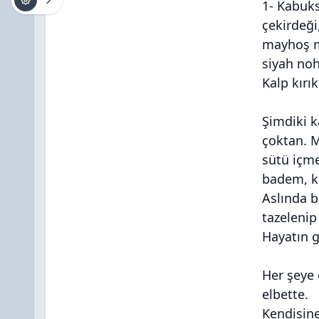
1- Kabuks
çekirdeği
mayhoş me
siyah noh
Kalp kırı
Şimdiki ka
çoktan. M
sütü içme
badem, ka
Aslında 
tazelenip
Hayatın g
Her şeye
elbette.
Kendisine