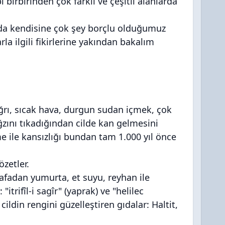
i birbirinden çok farklı ve çeşitli alanlarda
uda kendisine çok şey borçlu olduğumuz
rla ilgili fikirlerine yakından bakalım
ı, ağrı, sıcak hava, durgun sudan içmek, çok
ğzını tıkadığından cilde kan gelmesini
e ile kansızlığı bundan tam 1.000 yıl önce
özetler.
rafadan yumurta, et suyu, reyhan ile
itrifîl-i sagîr" (yaprak) ve "helilec
ildin rengini güzelleştiren gıdalar: Haltit,