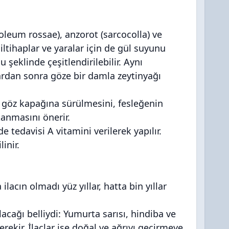
(oleum rossae), anzorot (sarcocolla) ve
 iltihaplar ve yaralar için de gül suyunu
eklinde çeşitlendirilebilir. Aynı
dan sonra göze bir damla zeytinyağı
a göz kapağına sürülmesini, fesleğenin
kanmasını önerir.
 tedavisi A vitamini verilerek yapılır.
inir.
lacın olmadı yüz yıllar, hatta bin yıllar
cağı belliydi: Yumurta sarısı, hindiba ve
rekir. İlaçlar ise doğal ve ağrıyı geçirmeye