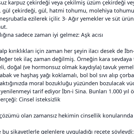
uz karpuz çekirdeği veya çekilmiş üzüm çekirdeği vey
, gül çekirdeği, gül, hatmi tohumu, molehiya tohumu 
şrubatla ezilerek içilir. 3- Ağır yemekler ve süt ürü
ut.
klığına sadece zaman iyi gelmez: Aşk acısı
lp kırıklıkları için zaman her şeyin ilacı desek de İbn-
eğer tek ilaç zaman değilmiş. Örneğin kara sevdaya tu
li, doğal (ve hormonsuz olmak kaydıyla) tavuk yeme
bak ve haşhaş yağı koklamalı, bol bol sıvı alıp çorba 
baktığınızda moral bozukluğu yüzünden bozulacak vüc
 yenilenmeyi tarif ediyor İbn-i Sina. Bunları 1.000 yıl
erçeği: Cinsel isteksizlik
 çözümü olan zamansız hekimin cinsellik konularınd
 bu şikayetlerle gelenlere uyguladığı reçete şöyleydi: Z