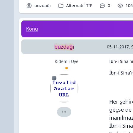
Konu Sahibi / Yazar
Kategori / Forum
Yorumlar / C
Oku
buzdağı
Alternatif TIP
0
106
İbn-i Sina'nın Günümüzde Sık Rastlanan Hastalıkla
Konu
buzdağı
05-11-2017, 
Kıdemli Üye
İbn-i Sina'n
İbn-i Sina'
Her şehir
geçse de 
buzdağı için ayrıntılar
inanılmaz
İbn-i Sin