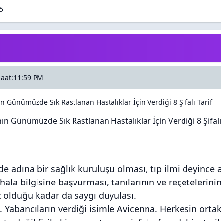
evaplar
nma / Görüntüleme
5
r İçin Verdiği 8 Şifalı Tarif
Saat:11:59 PM
ın Günümüzde Sık Rastlanan Hastalıklar İçin Verdiği 8 Şifalı Tarif
nın Günümüzde Sık Rastlanan Hastalıklar İçin Verdiği 8 Şifalı
de adına bir sağlık kuruluşu olması, tıp ilmi deyince 
hala bilgisine başvurması, tanılarının ve reçetelerin
 olduğu kadar da saygı duyulası.
a. Yabancıların verdiği isimle Avicenna. Herkesin ort