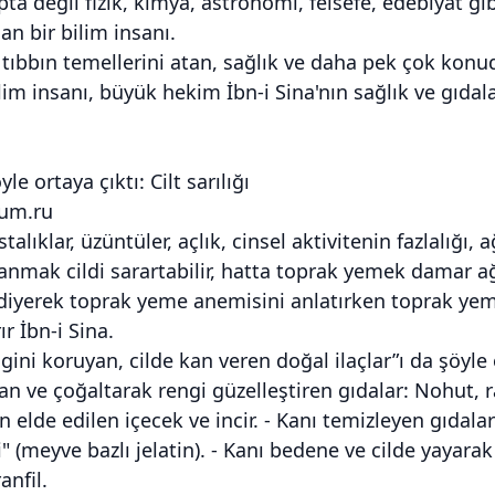
pta değil fizik, kimya, astronomi, felsefe, edebiyat gib
n bir bilim insanı.
ıbbın temellerini atan, sağlık ve daha pek çok kon
ilim insanı, büyük hekim İbn-i Sina'nın sağlık ve gıdala
e ortaya çıktı: Cilt sarılığı
um.ru
stalıklar, üzüntüler, açlık, cinsel aktivitenin fazlalığ
lanmak cildi sarartabilir, hatta toprak yemek damar a
 diyerek toprak yeme anemisini anlatırken toprak yem
r İbn-i Sina.
ngini koruyan, cilde kan veren doğal ilaçlar”ı da şöyle 
an ve çoğaltarak rengi güzelleştiren gıdalar: Nohut, 
elde edilen içecek ve incir. - Kanı temizleyen gıdalar: "
 (meyve bazlı jelatin). - Kanı bedene ve cilde yayarak c
anfil.