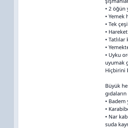
şişmanlar
• 2 öğün 
• Yemek 
• Tek çeşi
• Hareket
• Tatlılar
• Yemekte
• Uyku or
uyumak ge
Hiçbirini
Büyük hek
gıdaların
• Badem y
• Karabib
• Nar kab
suda kayn