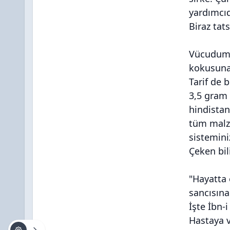
yardımcıd
Biraz tat
Vücudumuz
kokusuna
Tarif de 
3,5 gram 
hindistan
tüm malze
sistemini
Çeken bil
"Hayatta 
sancısına
İşte İbn-
Hastaya ve