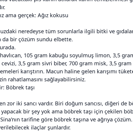
ır.
sız ama gerçek: Ağız kokusu
daki neredeyse tüm sorunlarla ilgili bitki ve gıdal
 da bir çözüm sundu elbette.
burada.
havlıcan, 105 gram kabuğu soyulmuş limon, 3,5 gram 
 cevizi, 3,5 gram sivri biber, 700 gram misk, 3,5 gram
meleri karıştırın. Macun haline gelen karışımı tüket
zin rahatlamasını sağlayabilirsiniz.
ir: Böbrek taşı
en zor iki sancı vardır. Biri doğum sancısı, diğeri de 
 yapacak bir şey yok ama böbrek taşı için çekilen böb
i Sina'nın tarifine göre böbrek taşına ve ağrıya çözüm.
rilebilecek ilaçlar şunlardır.