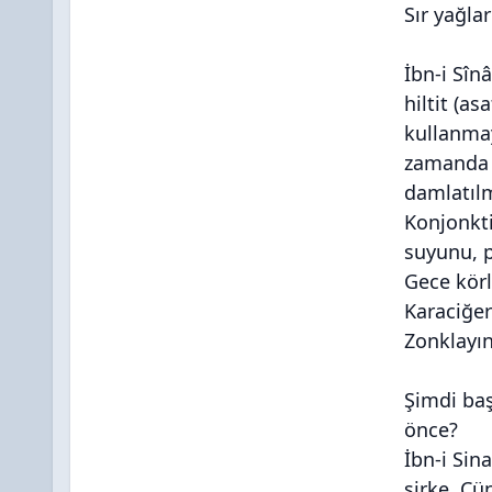
Sır yağlar
İbn-i Sîn
hiltit (as
kullanmay
zamanda 
damlatılm
Konjonkti
suyunu, p
Gece körl
Karaciğer
Zonklayın
Şimdi baş
önce?
İbn-i Sin
sirke. Çü