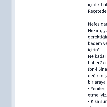
içirilir, 
Reçetede 
Nefes dar
Hekim, y
gerektiğin
badem ve 
içirin"
Ne kadar 
haber7.
İbn-i Sin
değinmiş
bir araya 
• Yenilen 
etmeliyiz.
• Kısa sü