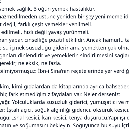
.
yemek sağlık, 3 öğün yemek hastalıktır.
hazmedilmeden üstüne yeniden bir şey yenilmemelidi
t değil, farklı çeşit yemekler yenilmeli.
 edilmeli, hızlı değil yavaş yürünmeli.
 kan yapar, cinselliğe pozitif etkilidir. Ancak hamurlu t
 su içmek susuzluğu giderir ama yemekten çok olmamal
ganları dinlendirir ve yemeklerin sindirilmesini sağlar.
rekir; ne eksik, ne fazla.
 bilmiyormuşuz: İbn-i Sina'nın reçetelerinde yer verdi
im, kimi gıdalardan da kitaplarında ayrıca bahseder.
 hiç fark etmediğimiz faydaları var. Neler derseniz:
ağı: Yolculuklarda susuzluk giderici, yumuşatıcı ve mü
er: İştah açıcı, soğuk algınlığı giderici, öksürük kesic
uğu: İshal kesici, kan kesici, tenya düşürücü.Yapılışı 
atın ve soğumasını bekleyin. Soğuyunca bu suyu içtiği