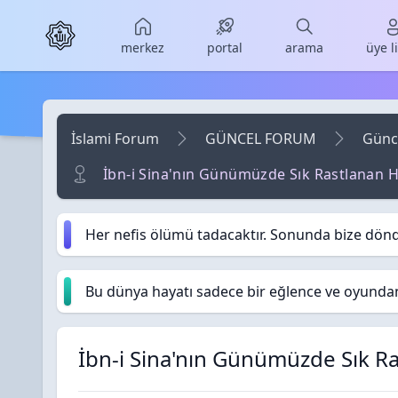
Skip to main content
merkez
portal
arama
üye l
İslami Forum
GÜNCEL FORUM
Günc
İbn-i Sina'nın Günümüzde Sık Rastlanan Hast
Her nefis ölümü tadacaktır. Sonunda bize dön
Bu dünya hayatı sadece bir eğlence ve oyundan i
İbn-i Sina'nın Günümüzde Sık Rast