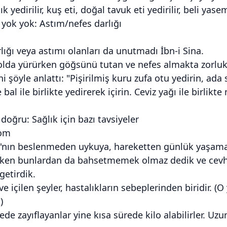
balık yedirilir, kuş eti, doğal tavuk eti yedirilir, beli ya
yok yok: Astım/nefes darlığı
lığı veya astımı olanları da unutmadı İbn-i Sina.
olda yürürken göğsünü tutan ve nefes almakta zorlu
i şöyle anlattı: "Pişirilmiş kuru zufa otu yedirin, ada 
bal ile birlikte yedirerek içirin. Ceviz yağı ile birlik
doğru: Sağlık için bazı tavsiyeler
com
a'nın beslenmeden uykuya, hareketten günlük yaşama ç
ken bunlardan da bahsetmemek olmaz dedik ve cevher 
getirdik.
ve içilen şeyler, hastalıkların sebeplerinden biridir. (
)
rede zayıflayanlar yine kısa sürede kilo alabilirler. Uz