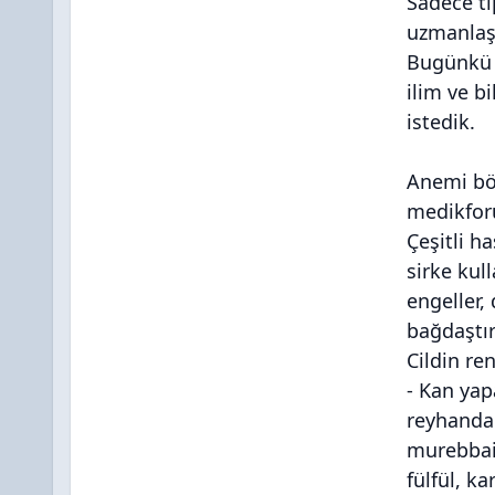
Sadece tı
uzmanlaşa
Bugünkü t
ilim ve b
istedik.
Anemi böyl
medikfor
Çeşitli ha
sirke kul
engeller,
bağdaştırı
Cildin re
- Kan yap
reyhandan 
murebbai"
fülfül, kar