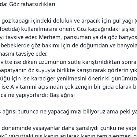
da: Göz rahatsızlıkları
â göz kapağı içindeki doluluk ve arpacık için gül yağı 
afoetida) kullanılmasını önerir. Göz kapağındaki şişler,
ı tavsiye eder. Merhem, pansuman ya da göz banyosu ş
bebeklerde göz bakımı için de doğumdan ve banyolar
asını tavsiye eder.
vitte ise diken üzümünün sütle karıştırıldıktan sonr
apatyanın öz suyuyla birlikte karıştırarak gözlerin yı
üğü için ise karaciğer yenilmesini önerir ki günümüzde
 ise A vitamini açısından çok zengin bir gıda olarak bil
ca ne yapıyorlardı: Baş ağrısı
 ağrısı tutunca ne yapacağımızı biliyoruz ama peki ya i
a döneminde yaşayanlar daha şanslıydı çünkü ne yapıla
nkü vücuttaki pis kanın atılarak kanın temizlenmesi ge