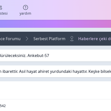
istesi
yardım
nce Forumu
Serbest Platform
Haberlere çeki 
dürüleceksiniz. Ankebut-57
barettir. Asıl hayat ahiret yurdundaki hayattır. Keşke bilse
 / Cevaplar
Okunma / Görüntüleme
542