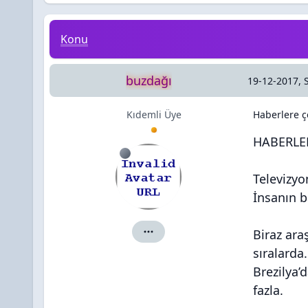
Haberlere çeki düzen
Konu
buzdağı
19-12-2017, 
Kıdemli Üye
Haberlere ç
HABERLER
Televizyo
İnsanın b
Biraz ara
buzdağı için ayrıntılar
sıralarda
Brezilya’
fazla.