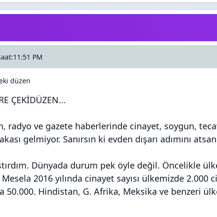
Saat:11:51 PM
eki düzen
E ÇEKİDÜZEN...
n, radyo ve gazete haberlerinde cinayet, soygun, tecav
akası gelmiyor. Sanırsın ki evden dışarı adımını atsan 
ştırdım. Dünyada durum pek öyle değil. Öncelikle ül
. Mesela 2016 yılında cinayet sayısı ülkemizde 2.000 c
da 50.000. Hindistan, G. Afrika, Meksika ve benzeri ül