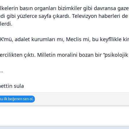
lkelerin basın organları bizimkiler gibi davransa gazet
di gibi yüzlerce sayfa çıkardı. Televizyon haberleri 
lerdi.
K’mü, adalet kurumları mı, Meclis mi, bu keyfîlikle ki
ercilikten çıktı. Milletin moralini bozan bir “psikoloji
..
aettin sula
u ilk beğenen sen ol.