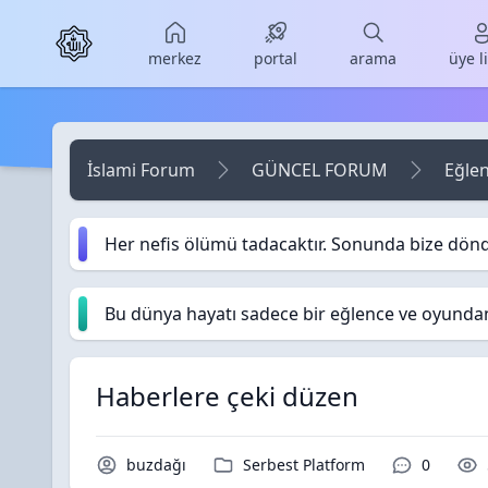
Skip to main content
merkez
portal
arama
üye l
İslami Forum
GÜNCEL FORUM
Eğle
Her nefis ölümü tadacaktır. Sonunda bize dön
Bu dünya hayatı sadece bir eğlence ve oyundan i
Haberlere çeki düzen
Konu Sahibi / Yazar
Kategori / Forum
Yorumlar
buzdağı
Serbest Platform
0