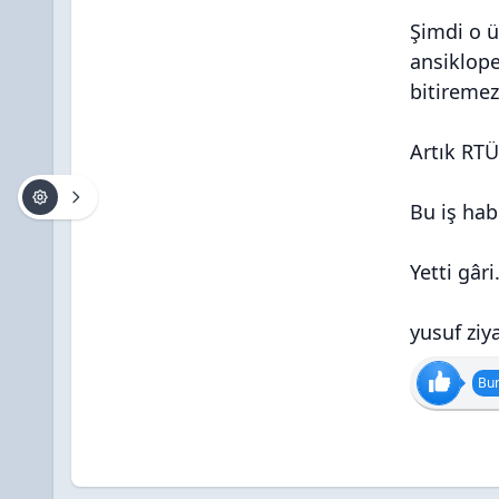
Şimdi o ü
ansiklope
bitiremez
Artık RTÜ
Bu iş hab
Yetti gâri.
yusuf ziy
Bun