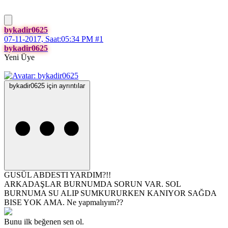
bykadir0625
07-11-2017, Saat:05:34 PM
#1
bykadir0625
Yeni Üye
bykadir0625 için ayrıntılar
GUSÜL ABDESTI YARDIM?!!
ARKADAŞLAR BURNUMDA SORUN VAR. SOL
BURNUMA SU ALIP SUMKURURKEN KANIYOR SAĞDA
BISE YOK AMA. Ne yapmalıyım??
Bunu ilk beğenen sen ol.