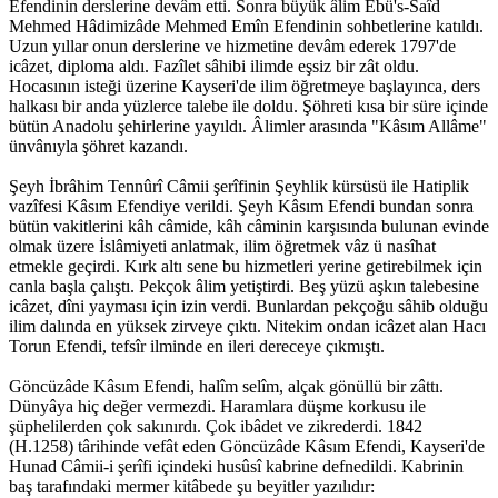
Efendinin derslerine devâm etti. Sonra büyük âlim Ebü's-Saîd
Mehmed Hâdimizâde Mehmed Emîn Efendinin sohbetlerine katıldı.
Uzun yıllar onun derslerine ve hizmetine devâm ederek 1797'de
icâzet, diploma aldı. Fazîlet sâhibi ilimde eşsiz bir zât oldu.
Hocasının isteği üzerine Kayseri'de ilim öğretmeye başlayınca, ders
halkası bir anda yüzlerce talebe ile doldu. Şöhreti kısa bir süre içinde
bütün Anadolu şehirlerine yayıldı. Âlimler arasında "Kâsım Allâme"
ünvânıyla şöhret kazandı.
Şeyh İbrâhim Tennûrî Câmii şerîfinin Şeyhlik kürsüsü ile Hatiplik
vazîfesi Kâsım Efendiye verildi. Şeyh Kâsım Efendi bundan sonra
bütün vakitlerini kâh câmide, kâh câminin karşısında bulunan evinde
olmak üzere İslâmiyeti anlatmak, ilim öğretmek vâz ü nasîhat
etmekle geçirdi. Kırk altı sene bu hizmetleri yerine getirebilmek için
canla başla çalıştı. Pekçok âlim yetiştirdi. Beş yüzü aşkın talebesine
icâzet, dîni yayması için izin verdi. Bunlardan pekçoğu sâhib olduğu
ilim dalında en yüksek zirveye çıktı. Nitekim ondan icâzet alan Hacı
Torun Efendi, tefsîr ilminde en ileri dereceye çıkmıştı.
Göncüzâde Kâsım Efendi, halîm selîm, alçak gönüllü bir zâttı.
Dünyâya hiç değer vermezdi. Haramlara düşme korkusu ile
şüphelilerden çok sakınırdı. Çok ibâdet ve zikrederdi. 1842
(H.1258) târihinde vefât eden Göncüzâde Kâsım Efendi, Kayseri'de
Hunad Câmii-i şerîfi içindeki husûsî kabrine defnedildi. Kabrinin
baş tarafındaki mermer kitâbede şu beyitler yazılıdır: