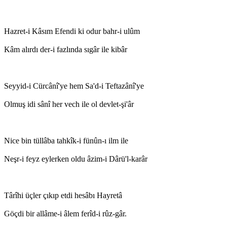
Hazret-i Kâsım Efendi ki odur bahr-i ulûm
Kâm alırdı der-i fazlında sıgâr ile kibâr
Seyyid-i Cürcânî'ye hem Sa'd-i Teftazânî'ye
Olmuş idi sânî her vech ile ol devlet-şi'âr
Nice bin tüllâba tahkîk-i fünûn-ı ilm ile
Neşr-i feyz eylerken oldu âzim-i Dârü'l-karâr
Târîhi üçler çıkıp etdi hesâbı Hayretâ
Göçdi bir allâme-i âlem ferîd-i rûz-gâr.