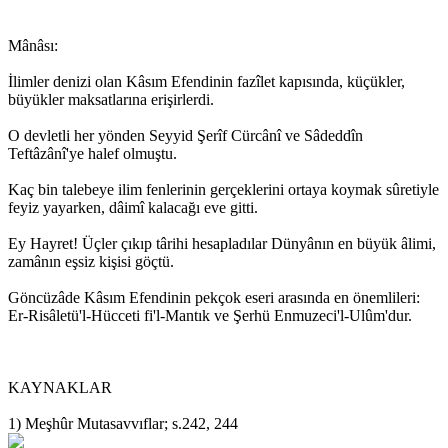
Mânâsı:
İlimler denizi olan Kâsım Efendinin fazîlet kapısında, küçükler,
büyükler maksatlarına erişirlerdi.
O devletli her yönden Seyyid Şerîf Cürcânî ve Sâdeddîn
Teftâzânî'ye halef olmuştu.
Kaç bin talebeye ilim fenlerinin gerçeklerini ortaya koymak sûretiyle
feyiz yayarken, dâimî kalacağı eve gitti.
Ey Hayret! Üçler çıkıp târihi hesapladılar Dünyânın en büyük âlimi,
zamânın eşsiz kişisi göçtü.
Göncüzâde Kâsım Efendinin pekçok eseri arasında en önemlileri:
Er-Risâletü'l-Hücceti fi'l-Mantık ve Şerhü Enmuzeci'l-Ulûm'dur.
KAYNAKLAR
1) Meşhûr Mutasavvıflar; s.242, 244