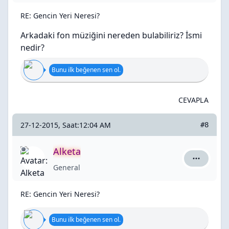
RE: Gencin Yeri Neresi?
Arkadaki fon müziğini nereden bulabiliriz? İsmi
nedir?
Bunu ilk beğenen sen ol.
CEVAPLA
27-12-2015, Saat:12:04 AM
#8
Alketa
Alketa içi
General
RE: Gencin Yeri Neresi?
Bunu ilk beğenen sen ol.