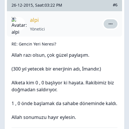
26-12-2015, Saat:03:22 PM
#6
alpi
alpi için a
Yönetici
RE: Gencin Yeri Neresi?
Allah razı olsun, çok güzel paylaşım.
(300 yıl yetecek bir enerjinin adı, İmandır.)
Alketa kim 0 , 0 başlıyor ki hayata. Rakibimiz biz
doğmadan saldırıyor.
1 , 0 önde başlamak da sahabe döneminde kaldı.
Allah sonumuzu hayır eylesin.