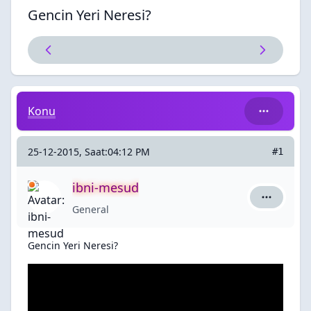
Gencin Yeri Neresi?
Gencin Yeri Neresi?
Konu
25-12-2015, Saat:04:12 PM
#1
ibni-mesud
ibni-mesud
General
Gencin Yeri Neresi?