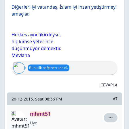
Diğerleri iyi vatandaş, İslam iyi insan yetiştirmeyi
amaçlar.
Herkes aynı fikirdeyse,
hiç kimse yeterince
düşünmüyor demektir.
Mevlana
Bunu ilk beğenen sen ol.
CEVAPLA
26-12-2015, Saat:08:56 PM
#7
mhmt51
mhmt51 iç
Üye