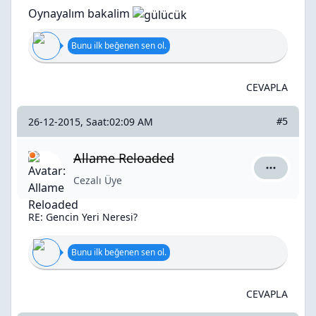
Oynayalım bakalim
Bunu ilk beğenen sen ol.
CEVAPLA
26-12-2015, Saat:02:09 AM
#5
Allame Reloaded
Allame Re
Cezalı Üye
RE: Gencin Yeri Neresi?
Bunu ilk beğenen sen ol.
CEVAPLA