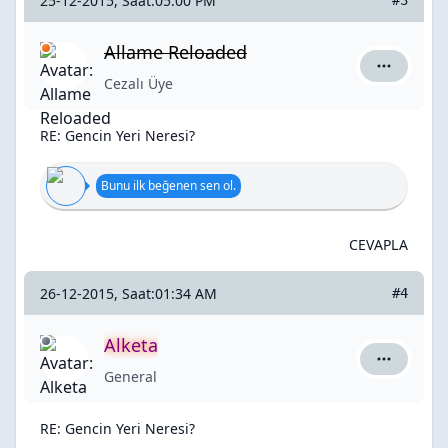
25-12-2015, Saat:05:00 PM
#3
Allame Reloaded
Allame Re
Cezalı Üye
RE: Gencin Yeri Neresi?
Bunu ilk beğenen sen ol.
CEVAPLA
26-12-2015, Saat:01:34 AM
#4
Alketa
Alketa içi
General
RE: Gencin Yeri Neresi?