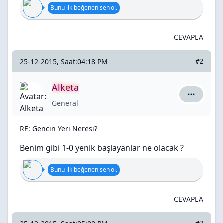
Bunu ilk beğenen sen ol.
CEVAPLA
25-12-2015, Saat:04:18 PM
#2
Alketa
Alketa içi
General
RE: Gencin Yeri Neresi?
Benim gibi 1-0 yenik başlayanlar ne olacak ?
Bunu ilk beğenen sen ol.
CEVAPLA