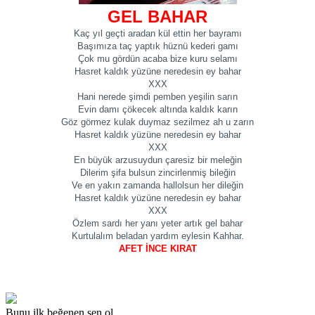
GEL BAHAR
Kaç yıl geçti aradan kül ettin her bayramı
Başımıza taç yaptık hüznü kederi gamı
Çok mu gördün acaba bize kuru selamı
Hasret kaldık yüzüne neredesin ey bahar
XXX
Hani nerede şimdi pemben yeşilin sarın
Evin damı çökecek altında kaldık karın
Göz görmez kulak duymaz sezilmez ah u zarın
Hasret kaldık yüzüne neredesin ey bahar
XXX
En büyük arzusuydun çaresiz bir meleğin
Dilerim şifa bulsun zincirlenmiş bileğin
Ve en yakın zamanda hallolsun her dileğin
Hasret kaldık yüzüne neredesin ey bahar
XXX
Özlem sardı her yanı yeter artık gel bahar
Kurtulalım beladan yardım eylesin Kahhar.
AFET İNCE KIRAT
Bunu ilk beğenen sen ol.