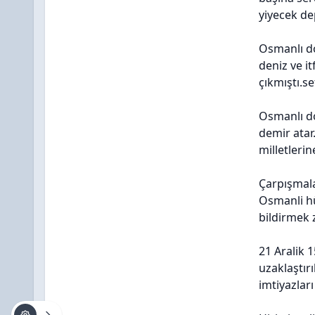
yiyecek de
Osmanlı d
deniz ve i
çıkmıştı.se
Osmanlı d
demir atar.
milletleri
Çarpışmala
Osmanli hü
bildirmek 
21 Aralik 1
uzaklaştır
imtiyazları