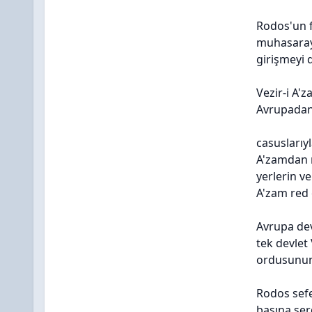
Rodos'un f
muhasaraya
girişmeyi 
Vezir-i A'
Avrupadan 
casuslarıy
A'zamdan m
yerlerin v
A'zam red
Avrupa dev
tek devlet
ordusunun 
Rodos sef
başına ser