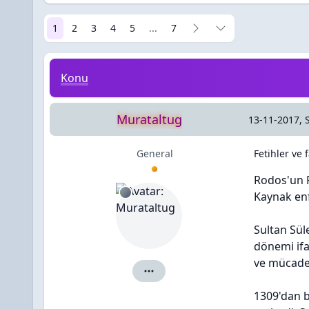
1
2
3
4
5
...
7
Fetihler ve fatihler
Konu
Murataltug
13-11-2017, 
General
Fetihler ve f
Rodos'un 
Kaynak en
Sultan Sül
dönemi ifa
ve mücadel
Murataltug için ayrıntılar
1309'dan b