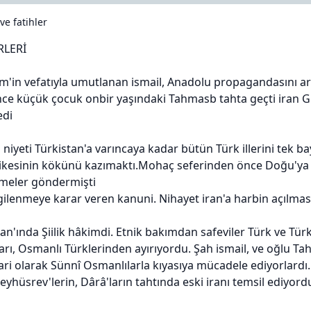
 ve fatihler
RLERİ
im'in vefatıyla umutlanan ismail, Anadolu propagandasını ar
nce küçük çocuk onbir yaşındaki Tahmasb tahta geçti iran G
edi
 niyeti Türkistan'a varıncaya kadar bütün Türk illerini tek b
hlikesinin kökünü kazımaktı.Mohaç seferinden önce Doğu'
meler göndermişti
lgilenmeye karar veren kanuni. Nihayet iran'a harbin açılmas
iran'ında Şiilik hâkimdi. Etnik bakımdan safeviler Türk ve T
arı, Osmanlı Türklerinden ayırıyordu. Şah ismail, ve oğlu Ta
ri olarak Sünnî Osmanlılarla kıyasıya mücadele ediyorlardı.
Keyhüsrev'lerin, Dârâ'ların tahtında eski iranı temsil ediyord