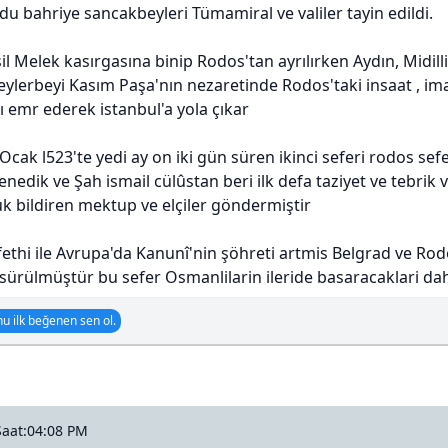
du bahriye sancakbeyleri Tümamiral ve valiler tayin edildi.
il Melek kasırgasına binip Rodos'tan ayrılırken Aydın, Midil
ylerbeyi Kasım Paşa'nın nezaretinde Rodos'taki insaat , ima
ı emr ederek istanbul'a yola çıkar
Ocak l523'te yedi ay on iki gün süren ikinci seferi rodos sefe
enedik ve Şah ismail cülûstan beri ilk defa taziyet ve tebrik
bildiren mektup ve elçiler göndermiştir
ethi ile Avrupa'da Kanunî'nin şöhreti artmis Belgrad ve Rodo
üsürülmüştür bu sefer Osmanlilarin ileride basaracaklari daha 
u ilk beğenen sen ol.
Saat:04:08 PM