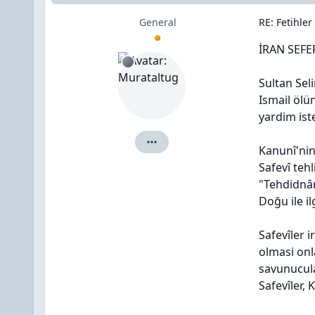
General
RE: Fetihler
İRAN SEFE
Sultan Sel
Ismail ölü
yardim ist
Murataltug için ayrıntılar
Kanunî'nin
Safevî te
"Tehdidnâ
Doğu ile i
Safevîler 
olmasi onl
savunucula
Safevîler, 