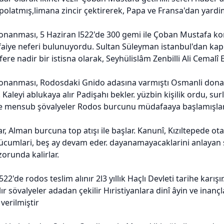
polatmış,limana zincir çektirerek, Papa ve Fransa'dan yardi
onanması, 5 Haziran l522'de 300 gemi ile Çoban Mustafa 
tfaiye neferi bulunuyordu. Sultan Süleyman istanbul'dan kapı
fere nadir bir istisna olarak, Seyhülislâm Zenbilli Ali Cemalî E
onanması, Rodosdaki Gnido adasına varmıştı Osmanli donan
 Kaleyi ablukaya alır Padişahı bekler. yüzbin kişilik ordu, surl
ne mensub şövalyeler Rodos burcunu müdafaaya başlamışlar
r, Alman burcuna top atışı ile başlar. Kanunî, Kızıltepede ot
cumlari, beş ay devam eder. dayanamayacaklarini anlayan sö
zorunda kalirlar.
522'de rodos teslim alınır 2l3 yıllık Haçlı Devleti tarihe karış
ılır sövalyeler adadan çekilir Hıristiyanlara dinî âyin ve ina
 verilmiştir