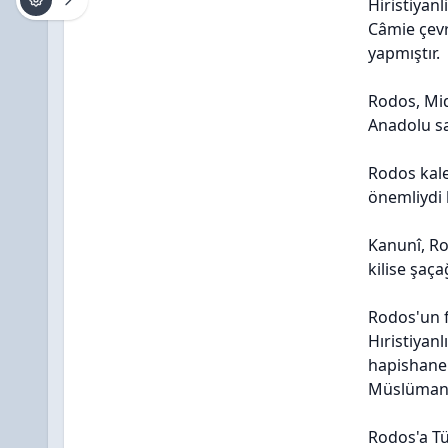
Hiristiyanl
Câmie çevr
yapmıştır.
Rodos, Mid
Anadolu sa
Rodos kale
önemliydi 
Kanunî, Ro
kilise şaç
Rodos'un 
Hıristiyan
hapishanel
Müslüman e
Rodos'a Tü