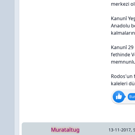
merkezi ol
Kanunî Yeş
Anadolu be
kalmaların
Kanunî 29 
fethinde V
memnunluk 
Rodos'un f
kaleleri d
Bun
Murataltug
13-11-2017, 