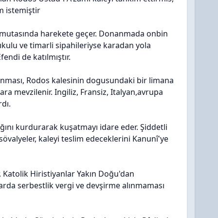
m istemiştir
komutasında harekete geçer. Donanmada onbin
kulu ve timarli sipahileriyse karadan yola
fendi de katılmıştır.
ması, Rodos kalesinin dogusundaki bir limana
ara mevzilenir. Ingiliz, Fransiz, Italyan,avrupa
dı.
ağını kurdurarak kuşatmayı idare eder. Şiddetli
valyeler, kaleyi teslim edeceklerini Kanunî'ye
ır. Katolik Hiristiyanlar Yakın Doğu'dan
nçlarda serbestlik vergi ve devşirme alınmaması