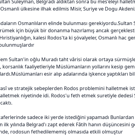
Sultan Süleyman, Belgradı aldıktan sonra bu mes'eleyi halletm
h Osmanli ülkesine ilhak edilmis Misir, Suriye ve Dogu Akden
daların Osmanlıların elinde bulunması gerekiyordu.Sultan Sel
rümek için büyük bir donanma hazırlamış ancak gerçeklest
Hıristiyanlığın, kalesi Rodos'ta ki şövalyeler, Osmanlı hac ge
bulunmuşlardır
em Sultan'in oğlu Muradı taht vârisi olarak ortaya sürmüşl
, korsanlık faaliyetleriyle Müslümanların yollarını kesip gemi
ardı.Müslümanları esir alıp adalarında işkence yaptıkları bil
yasî ve stratejik sebeplerden Rodos problemini halletmek ist
alletmek niyetinde idi. Rodos'u feth etmek suretiyle dedesi
caktı.
zaferlerinde sadece iki yerde istediğini yapamadı Bunlardan
ın ilk yılında Belgrad'ı zapt ederek Fâtih hanın düşüncesini
de, rodosun fethedilememiş olmasıda etkili olmuştur