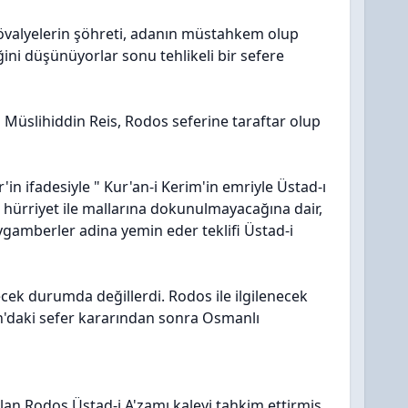
övalyelerin şöhreti, adanın müstahkem olup
i düşünüyorlar sonu tehlikeli bir sefere
Müslihiddin Reis, Rodos seferine taraftar olup
in ifadesiyle " Kur'an-i Kerim'in emriyle Üstad-ı
 hürriyet ile mallarına dokunulmayacağına dair,
ygamberler adina yemin eder teklifi Üstad-i
necek durumda değillerdi. Rodos ile ilgilenecek
van'daki sefer kararından sonra Osmanlı
alan Rodos Üstad-i A'zamı kaleyi tahkim ettirmis,