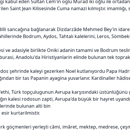
igi kabul eden Sultan Cem'in oglu Murad iki oğlu ile ortadan 
ilen Saint Jean Kilisesinde Cuma namazi kılmıştır. imamlığı, s
illi sancağına bağlanarak Dizdarzâde Mehmed Bey'in idaresin
hillerinde Bodrum, Aydos, Tahtalı kalelerini, Leros, Sömbeki
si ve adasiyle birlikte Oniki adanin tamami ve Bodrum tesl
burasi, Anadolu'da Hiristiyanlarin elinde bulunan tek toprak 
dos şehrinde kaleyi gezerken Noel kutlanıyordu Papa Hadria
ağından bir tas Papanin ayagina yuvarlanır. Kardinaller hâdis
fethi, Türk topçulugunun Avrupa karşısındaki üstünlüğün
lığın kalesi rodosun zapti, Avrupa'da büyük bir hayret uyan
erinde bulunan alti bin
sir kurtarilmistir.
rk göçmenleri yerleşti câmi, imâret, mektep, medrese, çeşm