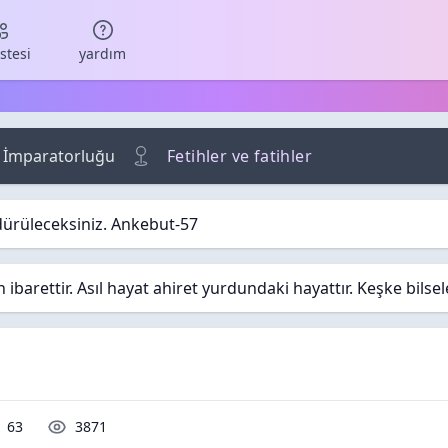
istesi
yardım
 İmparatorluğu
Fetihler ve fatihler
dürüleceksiniz. Ankebut-57
barettir. Asıl hayat ahiret yurdundaki hayattır. Keşke bilse
Yorumlar / Cevaplar
Okunma / Görüntüleme
63
3871