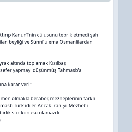
ttırıp Kanunî'nin cülusunu tebrik etmedi şah
ilan beyliği ve Sünnî ulema Osmanlilardan
ayrak altında toplamak Kızılbaş
ya sefer yapmayi düşünmüş Tahmasb'a
ına karar verir
ürkmen olmakla beraber, mezheplerinin farklı
hmasb Türk idiler. Ancak iran Şii Mezhebi
birlik söz konusu olamazdı.
u