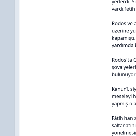
yerlerdi. 
vardı.feti
Rodos ve a
üzerine yü
kapamıştı.
yardımda 
Rodos'ta C
şövalyeleri
bulunuyorl
Kanunî, si
meseleyi h
yapmış ola
Fâtih han 
saltanatın
yönelmesin