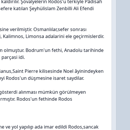
kaldırılır. Şövalyelerin Rodos'u terkiyle Pâdisah
efere katılan Şeyhülislam Zenbilli Ali Efendi
e verilmiştir. Osmanlılar,sefer sonrası
, Kalimnos, Limonsa adalarini ele geçirmislerdir.
im olmuştur. Bodrum'un fethi, Anadolu tarihinde
parçasi idi.
nus,Saint Pierre kilisesinde Noel âyinindeyken
eyi Rodos'un düşmesine isaret saydilar.
ü gösterdi alınması mümkün görülmeyen
dırmıştır. Rodos'un fethinde Rodos
e ve yol yapılıp ada imar edildi Rodos,sancak