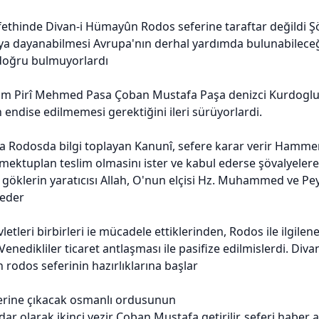
ethinde Divan-i Hümayûn Rodos seferine taraftar değildi Ş
 dayanabilmesi Avrupa'nın derhal yardımda bulunabileceğin
doğru bulmuyorlardı
zam Pirî Mehmed Pasa Çoban Mustafa Paşa denizci Kurdoglu 
endise edilmemesi gerektiğini ileri sürüyorlardi.
la Rodosda bilgi toplayan Kanunî, sefere karar verir Hammer'
ektuplan teslim olmasinı ister ve kabul ederse şövalyelere
e göklerin yaratıcısı Allah, O'nun elçisi Hz. Muhammed ve Pe
 eder
letleri birbirleri ie mücadele ettiklerinden, Rodos ile ilgile
 Venedikliler ticaret antlaşması ile pasifize edilmislerdi. Di
rodos seferinin hazırlıklarına başlar
erine çıkacak osmanlı ordusunun
dar olarak ikinci vezir Çoban Mustafa getirilir. seferi haber 