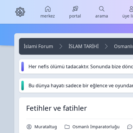
Skip to main content
merkez
portal
arama
üye l
İslami Forum
İSLAM TARİHİ
Osmanlı
Her nefis ölümü tadacaktır. Sonunda bize dön
Bu dünya hayatı sadece bir eğlence ve oyundan i
Fetihler ve fatihler
Konu Sahibi / Yazar
Kategori / Forum
Murataltug
Osmanlı İmparatorluğu