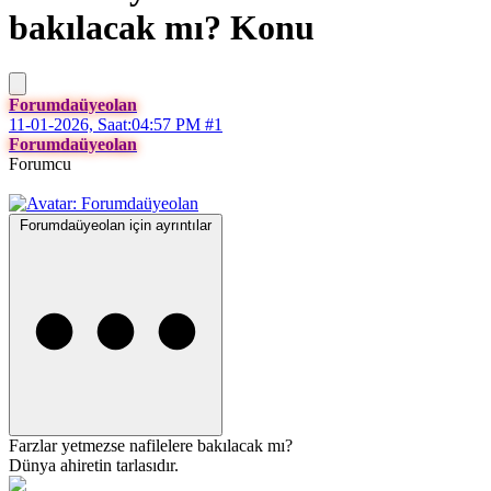
bakılacak mı?
Konu
Forumdaüyeolan
11-01-2026, Saat:04:57 PM
#1
Forumdaüyeolan
Forumcu
Forumdaüyeolan için ayrıntılar
Farzlar yetmezse nafilelere bakılacak mı?
Dünya ahiretin tarlasıdır.