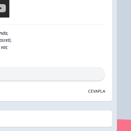
anda,
asreti,
 var,
CEVAPLA