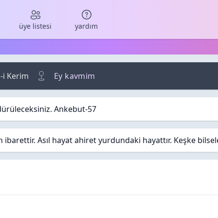
üye listesi
yardım
-i Kerim
Ey kavmim
dürüleceksiniz. Ankebut-57
barettir. Asıl hayat ahiret yurdundaki hayattır. Keşke bilse
aplar
ma / Görüntüleme