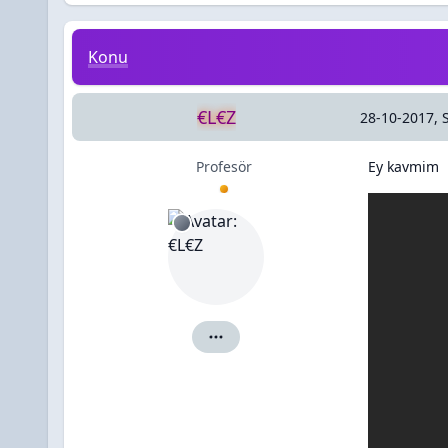
Ey kavmim
Konu
€L€Z
28-10-2017, 
Profesör
Ey kavmim
€L€Z için ayrıntılar