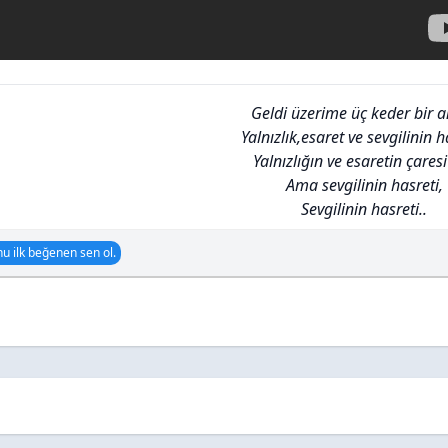
Geldi üzerime üç keder bir 
Yalnızlık,esaret ve sevgilinin h
Yalnızlığın ve esaretin çaresi
Ama sevgilinin hasreti,
Sevgilinin hasreti..
u ilk beğenen sen ol.