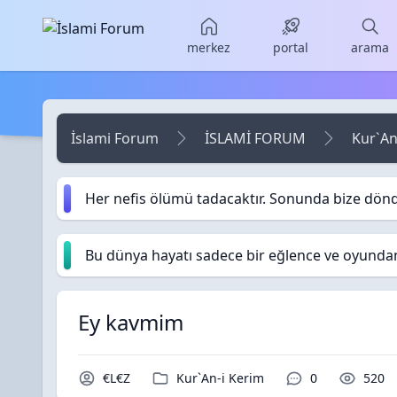
Skip to main content
merkez
portal
arama
İslami Forum
İSLAMİ FORUM
Kur`An
Her nefis ölümü tadacaktır. Sonunda bize dön
Bu dünya hayatı sadece bir eğlence ve oyundan i
Ey kavmim
Konu Sahibi / Yazar
Kategori / Forum
Yorumlar / Cev
Okun
€L€Z
Kur`An-i Kerim
0
520