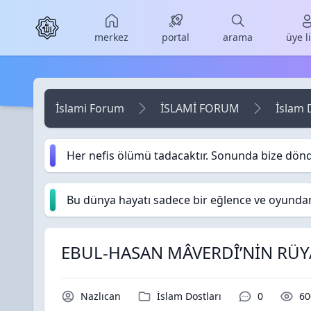
Skip to main content
merkez
portal
arama
üye l
İslami Forum
İSLAMİ FORUM
İslam 
Her nefis ölümü tadacaktır. Sonunda bize dön
Bu dünya hayatı sadece bir eğlence ve oyundan i
EBUL-HASAN MÂVERDÎ’NİN RÜY
Konu Sahibi / Yazar
Kategori / Forum
Yorumlar / 
Ok
Nazlıcan
İslam Dostları
0
60