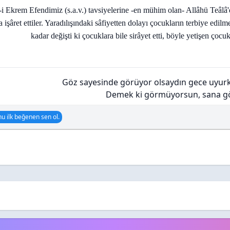
i Ekrem Efendimiz (s.a.v.) tavsiyelerine -en mühim olan- Allâhü Teâlâ'
a işâret ettiler. Yaradılışındaki sâfiyetten dolayı çocukların terbiye edi
kadar değişti ki çocuklara bile sirâyet etti, böyle yetişen çocuk
Göz sayesinde görüyor olsaydın gece uyur
Demek ki görmüyorsun, sana gös
u ilk beğenen sen ol.