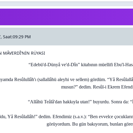
, Saat:09:29 PM
 MÂVERDÎ’NİN RÜYASI
“Edebü'd-Dünyâ ve'd-Dîn” kitabının müellifi Ebu'l-Ha
üyamda Resûlullâh'ı (sallallâhü aleyhi ve sellem) gördüm. “Yâ Resûlall
musun?” dedim. Resûl-i Ekrem Efendim
“Allâhü Teâlâ'dan hakkıyla utan!” buyurdu. Sonra da: “İ
ldu, Yâ Resûlallâh!” dedim. Efendimiz (s.a.v.): “Ben evvelce çocukları
görüyordum. Bu gün bakıyorum, bunları gör