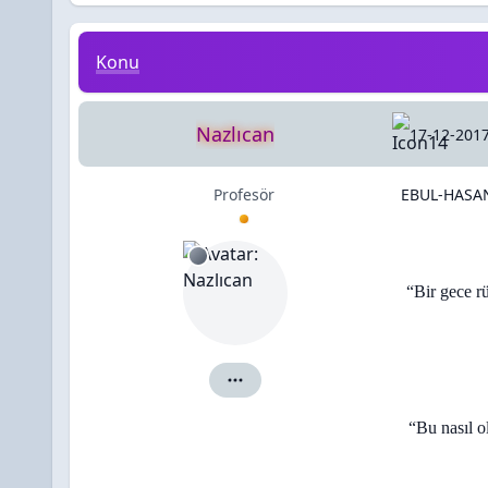
EBUL-HASAN MÂVERDÎ’NİN RÜYASI
Konu
Nazlıcan
17-12-2017
Profesör
EBUL-HASAN
“Bir gece r
Nazlıcan için ayrıntılar
“Bu nasıl o