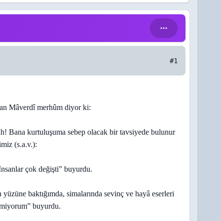
#1
san Mâverdî merhûm diyor ki:
âh! Bana kurtuluşuma sebep olacak bir tavsiyede bulunur
iz (s.a.v.):
nsanlar çok değişti” buyurdu.
n yüzüne baktığımda, simalarında sevinç ve hayâ eserleri
emiyorum” buyurdu.