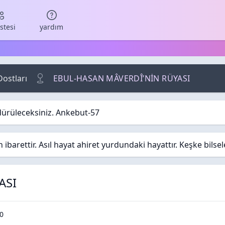
istesi
yardım
Dostları
EBUL-HASAN MÂVERDÎ’NİN RÜYASI
dürüleceksiniz. Ankebut-57
barettir. Asıl hayat ahiret yurdundaki hayattır. Keşke bilse
ASI
Cevaplar
unma / Görüntüleme
0