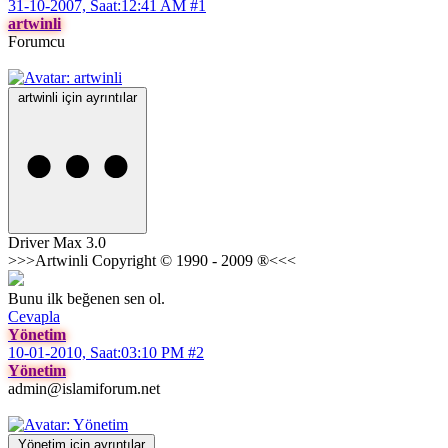
31-10-2007, Saat:12:41 AM
#1
artwinli
Forumcu
artwinli için ayrıntılar
Driver Max 3.0
>>>Artwinli Copyright © 1990 - 2009 ®<<<
Bunu ilk beğenen sen ol.
Cevapla
Yönetim
10-01-2010, Saat:03:10 PM
#2
Yönetim
admin@islamiforum.net
Yönetim için ayrıntılar