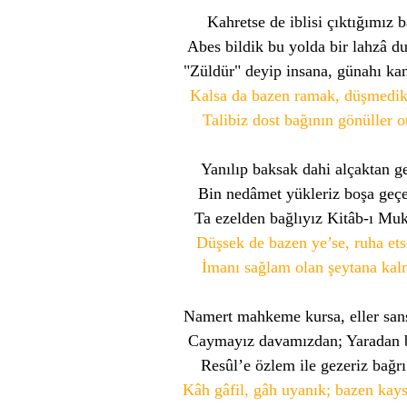
Kahretse de iblisi çıktığımız
Abes bildik bu yolda bir lahzâ d
"Züldür" deyip insana, günahı ka
Kalsa da bazen ramak, düşmedik
Talibiz dost bağının gönüller o
Yanılıp baksak dahi alçaktan g
Bin nedâmet yükleriz boşa geç
Ta ezelden bağlıyız Kitâb-ı Muk
Düşsek de bazen ye’se, ruha etse
İmanı sağlam olan şeytana kalm
Namert mahkeme kursa, eller san
Caymayız davamızdan; Yaradan 
Resûl’e özlem ile gezeriz bağrı
Kâh gâfil, gâh uyanık; bazen kay