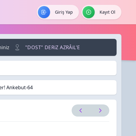
Giriş Yap
Kayıt Ol
miniz
"DOST" DERiZ AZRÂiL'E
ler! Ankebut-64