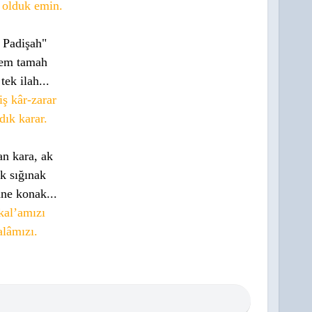
 olduk emin.
a Padişah"
mem tamah
ek ilah...
ş kâr-zarar
dık karar.
n kara, ak
k sığınak
ne konak...
kal’amızı
alâmızı.