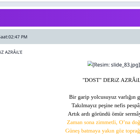
Saat:02:47 PM
Z AZRÂiL'E
"DOST" DERiZ AZRÂiL
Bir garip yolcusuyuz varlığın 
Takılmayız peşine nefis pespâ
Artık ardı göründü ömür sermây
Zaman sona zimmetli, O’na doğ
Güneş batmaya yakın göz toprağ