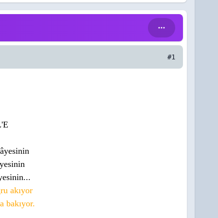
#1
'E
gâyesinin
yesinin
esinin...
ru akıyor
a bakıyor.