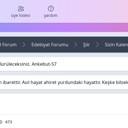
üye listesi
yardım
l Forum
Edebiyat Forumu
Şiir
Sizin Kale
dürüleceksiniz. Ankebut-57
barettir. Asıl hayat ahiret yurdundaki hayattır. Keşke bilse
ar / Cevaplar
Okunma / Görüntüleme
473