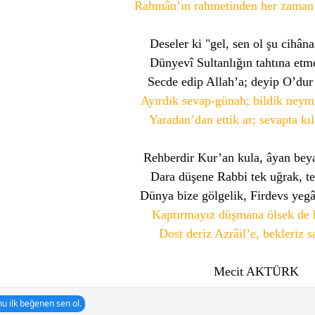
Rahmân’ın rahmetinden her zaman
Deseler ki "gel, sen ol şu cihân
Dünyevî Sultanlığın tahtına et
Secde edip Allah’a; deyip O’dur t
Ayırdık sevap-günah; bildik neymi
Yaradan’dan ettik ar; sevapta kıl
Rehberdir Kur’an kula, âyan beya
Dara düşene Rabbi tek uğrak, te
Dünya bize gölgelik, Firdevs yegâ
Kaptırmayız düşmana ölsek de 
Dost deriz Azrâil’e, bekleriz s
Mecit AKTÜRK
u ilk beğenen sen ol.