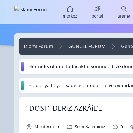
Skip to main content
merkez
portal
arama
İslami Forum
GÜNCEL FORUM
Gene
Her nefis ölümü tadacaktır. Sonunda bize dön
Bu dünya hayatı sadece bir eğlence ve oyundan i
"DOST" DERiZ AZRÂiL'E
Konu Sahibi / Yazar
Kategori / Forum
Yoruml
Mecit Aktürk
Sizin Kaleminiz
0