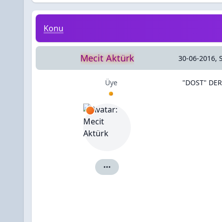
"DOST" DERiZ AZRÂiL'E
Konu
Mecit Aktürk
30-06-2016, 
Üye
"DOST" DERi
Mecit Aktürk için ayrıntılar