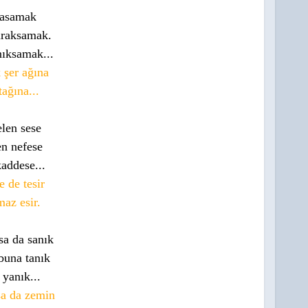
 basamak
uraksamak.
nıksamak...
 şer ağına
tağına...
elen sese
en nefese
addese...
 de tesir
az esir.
sa da sanık
buna tanık
 yanık...
sa da zemin