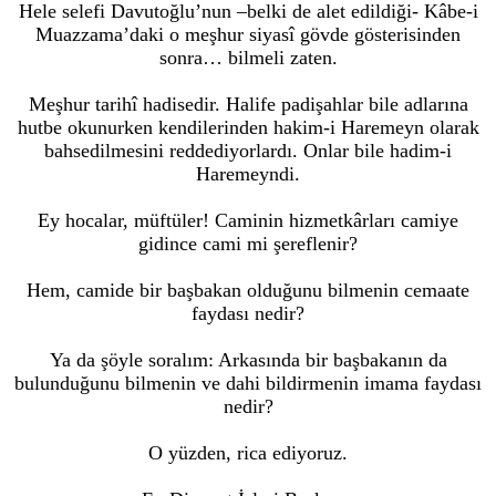
Hele selefi Davutoğlu’nun –belki de alet edildiği- Kâbe-i
Muazzama’daki o meşhur siyasî gövde gösterisinden
sonra… bilmeli zaten.
Meşhur tarihî hadisedir. Halife padişahlar bile adlarına
hutbe okunurken kendilerinden hakim-i Haremeyn olarak
bahsedilmesini reddediyorlardı. Onlar bile hadim-i
Haremeyndi.
Ey hocalar, müftüler! Caminin hizmetkârları camiye
gidince cami mi şereflenir?
Hem, camide bir başbakan olduğunu bilmenin cemaate
faydası nedir?
Ya da şöyle soralım: Arkasında bir başbakanın da
bulunduğunu bilmenin ve dahi bildirmenin imama faydası
nedir?
O yüzden, rica ediyoruz.