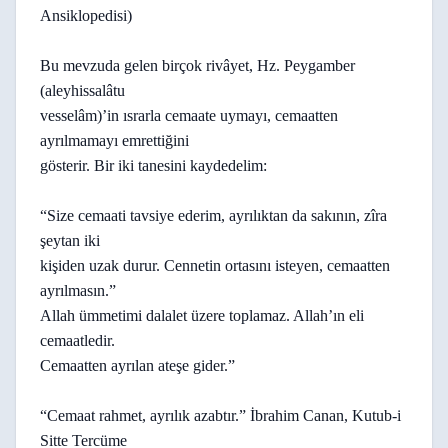
Ansiklopedisi)
Bu mevzuda gelen birçok rivâyet, Hz. Peygamber
(aleyhissalâtu
vesselâm)’in ısrarla cemaate uymayı, cemaatten
ayrılmamayı emrettiğini
gösterir. Bir iki tanesini kaydedelim:
“Size cemaati tavsiye ederim, ayrılıktan da sakının, zîra
şeytan iki
kişiden uzak durur. Cennetin ortasını isteyen, cemaatten
ayrılmasın.”
Allah ümmetimi dalalet üzere toplamaz. Allah’ın eli
cemaatledir.
Cemaatten ayrılan ateşe gider.”
“Cemaat rahmet, ayrılık azabtır.” İbrahim Canan, Kutub-i
Sitte Tercüme