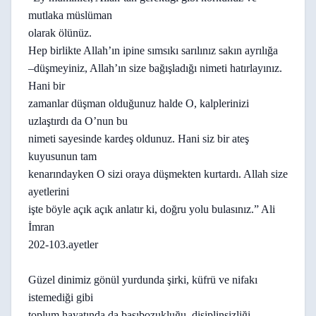
mutlaka müslüman
olarak ölünüz.
Hep birlikte Allah’ın ipine sımsıkı sarılınız sakın ayrılığa
–düşmeyiniz, Allah’ın size bağışladığı nimeti hatırlayınız.
Hani bir
zamanlar düşman olduğunuz halde O, kalplerinizi
uzlaştırdı da O’nun bu
nimeti sayesinde kardeş oldunuz. Hani siz bir ateş
kuyusunun tam
kenarındayken O sizi oraya düşmekten kurtardı. Allah size
ayetlerini
işte böyle açık açık anlatır ki, doğru yolu bulasınız.” Ali
İmran
202-103.ayetler
Güzel dinimiz gönül yurdunda şirki, küfrü ve nifakı
istemediği gibi
toplum hayatında da başıbozukluğu, disiplinsizliği,