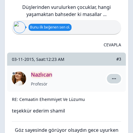
Düşlerinden vurulurken çocuklar, hangi
yaşamaktan bahseder ki masallar ...
Bunu ilk beğenen sen ol.
CEVAPLA
03-11-2015, Saat:12:23 AM
#3
Nazlıcan
Nazlıcan i
Profesör
RE: Cemaatin Ehemmiyet Ve Lüzumu
teşekkür ederim shamil
Göz sayesinde görüyor olsaydın gece uyurken