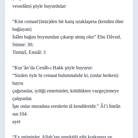
vesselâm) şöyle buyurdular:
“Kim cemaat'(imiz)den bir karış uzaklaşırsa (kendini dine
bağlayan)
İslâm bağını boynundan çıkarıp atmış olur” Ebu Dâvud,
Sünne: 30;
Tirmizî, Emsâl: 3
“Kur’ân’da Cenâb-ı Hakk şöyle buyurur:
“Sizden öyle bi cemaat bulunmalıdır ki, (onlar herkesi)
hayra
çağırsınlar, iyiliği emretsinler, kötülükten vazgeçirmeye
çalışsınlar.
İşte onlar muradına erenlerin tâ kendileridir.” Âl’i İmrân
sur.104.
ayet
“Ey müminler, Allah’tan gerektiği gibi korkunuz ve