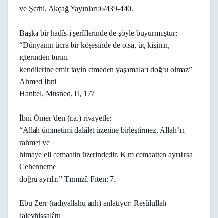
ve Şerhi, Akçağ Yayınları:6/439-440.
Başka bir hadîs-i şerîflerinde de şöyle buyurmuştur:
“Dünyanın ücra bir köşesinde de olsa, üç kişinin,
içlerinden birini
kendilerine emir tayin etmeden yaşamaları doğru olmaz”
Ahmed İbni
Hanbel, Müsned, II, 177
İbni Ömer’den (r.a.) rivayetle:
“Allah ümmetimi dalâlet üzerine birleştirmez. Allah’ın
rahmet ve
himaye eli cemaatin üzerindedir. Kim cemaatten ayrılırsa
Cehenneme
doğru ayrılır.” Tırmızî, Fıten: 7.
Ebu Zerr (radıyallahu anh) anlatıyor: Resûlullah
(aleyhissalâtu