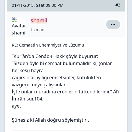
01-11-2015, Saat:09:30 PM
#2
shamil
shamil içi
Uzman
RE: Cemaatin Ehemmiyet Ve Lüzumu
“Kur’ân’da Cenâb-ı Hakk şöyle buyurur:
“Sizden öyle bi cemaat bulunmalıdır ki, (onlar
herkesi) hayra
çağırsınlar, iyiliği emretsinler, kötülükten
vazgeçirmeye çalışsınlar.
İşte onlar muradına erenlerin tâ kendileridir.” Âl’i
İmrân sur.104.
ayet
Şühesiz ki Allah doğru söylemiştir .