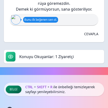
rüya göremezdin.
Demek ki görmüyorsun, sana gösteriliyor.
Bunu ilk beğenen sen ol.
CEVAPLA
Konuyu Okuyanlar: 1 Ziyaretçi
+
+
ile önbelleği temizleyerek
CTRL
SHIFT
R
BILGI
sayfayı yenileyebilirsiniz.