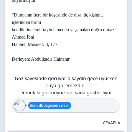
buyurmuştur:
“Dünyanın ücra bir köşesinde de olsa, üç kişinin,
içlerinden birini
kendilerine emir tayin etmeden yaşamaları doğru olmaz”
Ahmed İbni
Hanbel, Müsned, II, 177
Derleyen: Abdülkadir Haktanır
Göz sayesinde görüyor olsaydın gece uyurken
rüya göremezdin.
Demek ki görmüyorsun, sana gösteriliyor.
Bunu ilk beğenen sen ol.
CEVAPLA