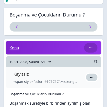
Boşanma ve Çocukların Durumu ?
Boşanma ve Çocukların Durumu ?
Konu
10-01-2008, Saat:01:21 PM
#1
Kayıtsız
Kayıtsız iç
<span style="color: #1C1C1C"><strong>Kayıtsız</strong></span>
Boşanma ve Çocukların Durumu ?
Boşanmak suretiyle birbirinden ayrılmış olan