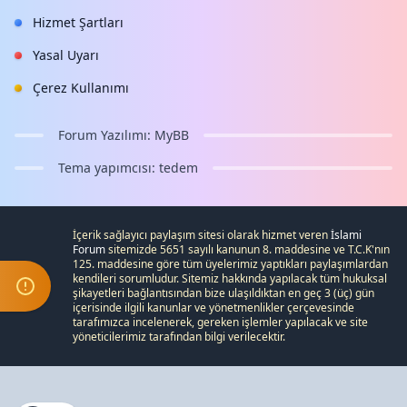
Hizmet Şartları
Yasal Uyarı
Çerez Kullanımı
Forum Yazılımı:
MyBB
Tema yapımcısı:
tedem
İçerik sağlayıcı paylaşım sitesi olarak hizmet veren
İslami
Forum
sitemizde 5651 sayılı kanunun 8. maddesine ve
T.C.K
'nın
125. maddesine göre tüm üyelerimiz yaptıkları paylaşımlardan
kendileri sorumludur. Sitemiz hakkında yapılacak tüm hukuksal
şikayetleri
bağlantısından bize ulaşıldıktan en geç 3 (üç) gün
içerisinde ilgili kanunlar ve yönetmenlikler çerçevesinde
tarafımızca incelenerek, gereken işlemler yapılacak ve site
yöneticilerimiz tarafından bilgi verilecektir.