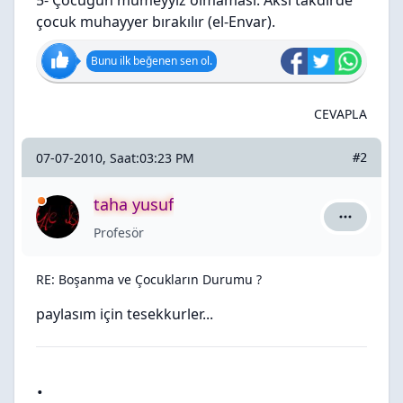
5- Çocuğun mümeyyiz olmaması. Aksi takdirde
çocuk muhayyer bırakılır (el-Envar).
Bunu ilk beğenen sen ol.
CEVAPLA
07-07-2010, Saat:03:23 PM
#2
taha yusuf
taha yusuf
Profesör
RE: Boşanma ve Çocukların Durumu ?
paylasım için tesekkurler...
.