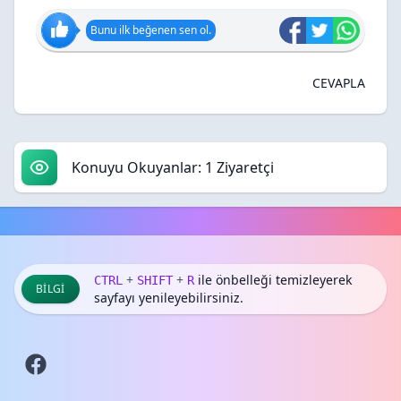
Bunu ilk beğenen sen ol.
CEVAPLA
Konuyu Okuyanlar: 1 Ziyaretçi
+
+
ile önbelleği temizleyerek
CTRL
SHIFT
R
BILGI
sayfayı yenileyebilirsiniz.