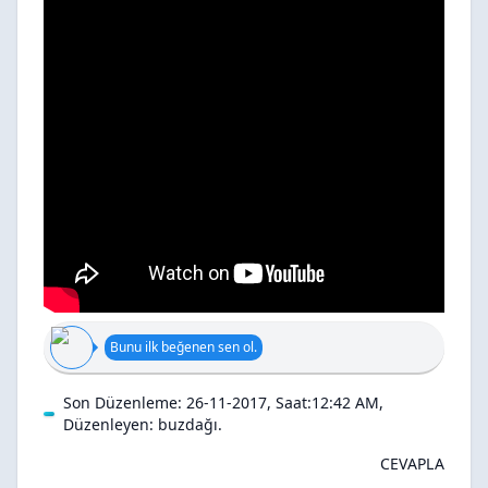
Bunu ilk beğenen sen ol.
Son Düzenleme: 26-11-2017, Saat:12:42 AM,
Düzenleyen:
buzdağı
.
CEVAPLA