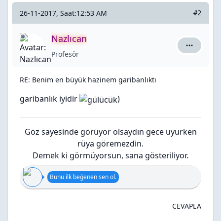
26-11-2017, Saat:12:53 AM
#2
Nazlıcan
Nazlıcan i
Profesör
RE: Benim en büyük hazinem garibanlıktı
garibanlık iyidir
)
Göz sayesinde görüyor olsaydın gece uyurken
rüya göremezdin.
Demek ki görmüyorsun, sana gösteriliyor.
Bunu ilk beğenen sen ol.
CEVAPLA