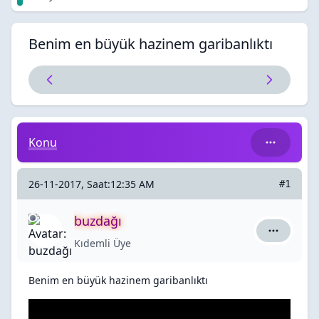
Benim en büyük hazinem garibanlıktı
Benim en büyük hazinem garibanlıktı
Konu
26-11-2017, Saat:12:35 AM
#1
buzdağı
buzdağı iç
Kıdemli Üye
Benim en büyük hazinem garibanlıktı