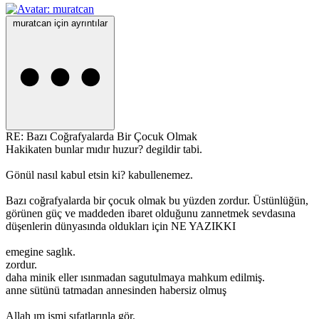
muratcan için ayrıntılar
RE: Bazı Coğrafyalarda Bir Çocuk Olmak
Hakikaten bunlar mıdır huzur? degildir tabi.
Gönül nasıl kabul etsin ki? kabullenemez.
Bazı coğrafyalarda bir çocuk olmak bu yüzden zordur. Üstünlüğün,
görünen güç ve maddeden ibaret olduğunu zannetmek sevdasına
düşenlerin dünyasında oldukları için NE YAZIKKI
emegine saglık.
zordur.
daha minik eller ısınmadan sagutulmaya mahkum edilmiş.
anne sütünü tatmadan annesinden habersiz olmuş
Allah ım ismi sıfatlarınla gör.