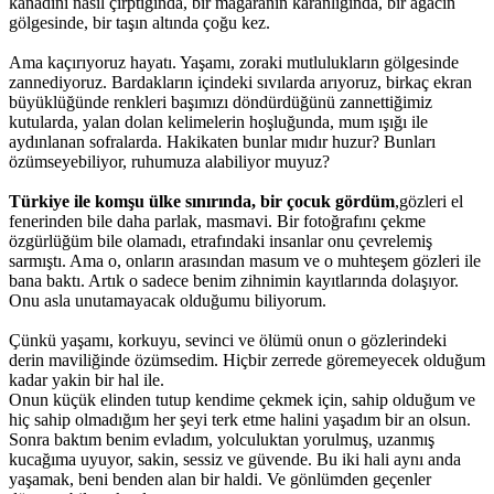
kanadını nasıl çırptığında, bir mağaranın karanlığında, bir ağacın
gölgesinde, bir taşın altında çoğu kez.
Ama kaçırıyoruz hayatı. Yaşamı, zoraki mutlulukların gölgesinde
zannediyoruz. Bardakların içindeki sıvılarda arıyoruz, birkaç ekran
büyüklüğünde renkleri başımızı döndürdüğünü zannettiğimiz
kutularda, yalan dolan kelimelerin hoşluğunda, mum ışığı ile
aydınlanan sofralarda. Hakikaten bunlar mıdır huzur? Bunları
özümseyebiliyor, ruhumuza alabiliyor muyuz?
Türkiye ile komşu ülke sınırında, bir çocuk gördüm
,gözleri el
fenerinden bile daha parlak, masmavi. Bir fotoğrafını çekme
özgürlüğüm bile olamadı, etrafındaki insanlar onu çevrelemiş
sarmıştı. Ama o, onların arasından masum ve o muhteşem gözleri ile
bana baktı. Artık o sadece benim zihnimin kayıtlarında dolaşıyor.
Onu asla unutamayacak olduğumu biliyorum.
Çünkü yaşamı, korkuyu, sevinci ve ölümü onun o gözlerindeki
derin maviliğinde özümsedim. Hiçbir zerrede göremeyecek olduğum
kadar yakin bir hal ile.
Onun küçük elinden tutup kendime çekmek için, sahip olduğum ve
hiç sahip olmadığım her şeyi terk etme halini yaşadım bir an olsun.
Sonra baktım benim evladım, yolculuktan yorulmuş, uzanmış
kucağıma uyuyor, sakin, sessiz ve güvende. Bu iki hali aynı anda
yaşamak, beni benden alan bir haldi. Ve gönlümden geçenler