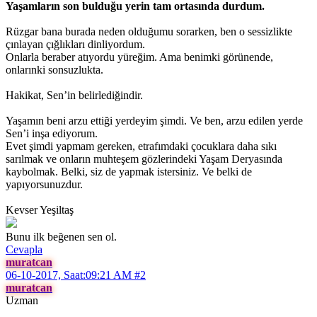
Yaşamların son bulduğu yerin tam ortasında durdum.
Rüzgar bana burada neden olduğumu sorarken, ben o sessizlikte
çınlayan çığlıkları dinliyordum.
Onlarla beraber atıyordu yüreğim. Ama benimki görünende,
onlarınki sonsuzlukta.
Hakikat, Sen’in belirlediğindir.
Yaşamın beni arzu ettiği yerdeyim şimdi. Ve ben, arzu edilen yerde
Sen’i inşa ediyorum.
Evet şimdi yapmam gereken, etrafımdaki çocuklara daha sıkı
sarılmak ve onların muhteşem gözlerindeki Yaşam Deryasında
kaybolmak. Belki, siz de yapmak istersiniz. Ve belki de
yapıyorsunuzdur.
Kevser Yeşiltaş
Bunu ilk beğenen sen ol.
Cevapla
muratcan
06-10-2017, Saat:09:21 AM
#2
muratcan
Uzman