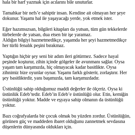
hala bir harf yazmak için acılarını bile unuturlar.
Tamahkar bir nefs’e sahiptir insan. Kendine ait olmayan her şeye
dokunur. Yaşamı hal ile yaşayacağı yerde, yok etmek ister.
Eğer hazımsızsan, bilgileri kitapları da yutsan, tüm gün tekkelerde
türbelerde de yatsan, dua etsen bir işe yaramaz.
Aldığın bilgiyi hazmetmedikçe, yaşamda her şeyi hazmetmedikçe
her türlü fenalık peşini bırakmaz.
Yaptığın hiçbir şey seni bir adım ileri götürmez. Sadece hayal
peşinde koşturur, zihin içinde gölgeler ile avunmanı sağlar. Oysa
yaşam tam karşımızda, hiç olmayacak kadar basitlikte. Oysa
zihnimiz bize oyunlar oynar. Yaşamı farklı gösterir, zorlaştırır. Her
şey basitliktedir, yanı başımızda, tam karşımızdadır.
Üstünlüğü sahip olduğumuz maddi değerler ile ölçeriz. Oysa ki
üstünlük Edeb’tedir. Edeb’in Edeb’e üstünlüğü olur. Etin, kemiğin
üstünlüğü yoktur. Madde ve eşyaya sahip olmanın da üstünlüğü
yoktur.
Bazı coğrafyalarda bir çocuk olmak bu yüzden zordur. Üstünlüğün,
görünen güç ve maddeden ibaret olduğunu zannetmek sevdasına
düşenlerin dünyasında oldukları için.