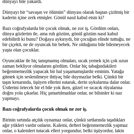
dünyayı bile yakardı.
Dünyayı bir “savaşın ve ölümün” dünyası olarak baştan çizilmiş bir
kaderin içine zerk etmişler. Gönül nasıl kabul etsin ki?
Bazı coğrafyalarda bir çocuk olmak, ne zor iş. Gördüm onları,
dünya gözlerim ile, ama ruh gözüm, gönül gözüm nasıl kabul
edebilirdi ki bunu? Doğaya aykırıydı, bir çocuğun elinde tuttuğu, ne
bir çiçekti, ne de oyuncak bir bebek. Ne olduğunu bile bilemeyecek
yaşta olan çocuklar.
Oyuncaklar ile hiç tanışmamış olmaları, sıcak yemek için çok uzun
zaman bekliyor olmalarını gördüm. Onlar hiç tabağındakileri
beğenmemezlik yapacak bir hal yaşamamışlardır eminim. Yatağa
gitmek için seslenilmeye ihtiyaç bile duymazlar belki. Çünkü bir
taşın kenarında, üşüyen ellerini ısıtarak, derin uykularına dalar onlar.
Üstlerini örtecek bir el bile yok iken, güzel ve sıcacık rüyalarına
doğru yola çıkarlar. Hiç şımartılmadılar onlar, ne bilsinler ki naz
yapmayı.
Bazı coğrafyalarda çocuk olmak ne zor iş.
Birinin sırtında atçılık oynamaz onlar, çünkü sırtlarında taşıdıkları
ağır yükleri vardır onların. Kalemi, defteri beğenmemezlik yapmaz
onlar, o kalemleri tutacak elleri yorgundur, belki üşüyordur, lakin