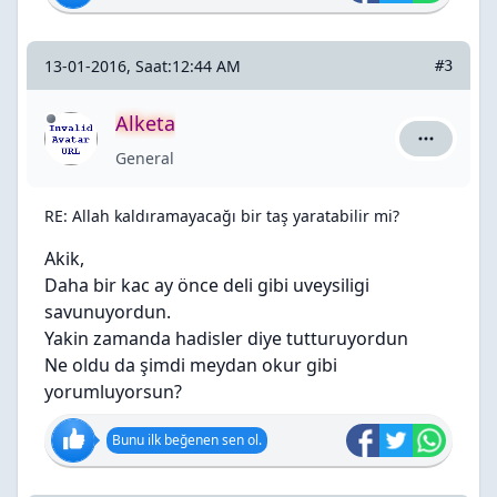
13-01-2016, Saat:12:44 AM
#3
Alketa
Alketa içi
General
RE: Allah kaldıramayacağı bir taş yaratabilir mi?
Akik,
Daha bir kac ay önce deli gibi uveysiligi
savunuyordun.
Yakin zamanda hadisler diye tutturuyordun
Ne oldu da şimdi meydan okur gibi
yorumluyorsun?
Bunu ilk beğenen sen ol.