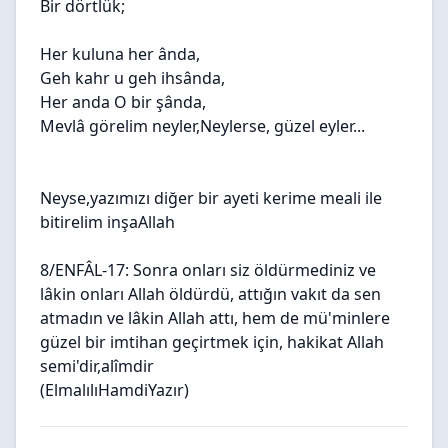
Bir dörtlük;
Her kuluna her ânda,
Geh kahr u geh ihsânda,
Her anda O bir şânda,
Mevlâ görelim neyler,Neylerse, güzel eyler...
Neyse,yazımızı diğer bir ayeti kerime meali ile
bitirelim inşaAllah
8/ENFÂL-17: Sonra onları siz öldürmediniz ve
lâkin onları Allah öldürdü, attığın vakıt da sen
atmadın ve lâkin Allah attı, hem de mü'minlere
güzel bir imtihan geçirtmek için, hakikat Allah
semi'dir,alîmdir
(ElmalılıHamdiYazır)