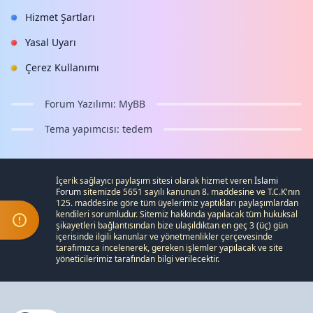
Hizmet Şartları
Yasal Uyarı
Çerez Kullanımı
Forum Yazılımı:
MyBB
Tema yapımcısı:
tedem
İçerik sağlayıcı paylaşım sitesi olarak hizmet veren
İslami
Forum
sitemizde 5651 sayılı kanunun 8. maddesine ve
T.C.K
'nın
125. maddesine göre tüm üyelerimiz yaptıkları paylaşımlardan
kendileri sorumludur. Sitemiz hakkında yapılacak tüm hukuksal
şikayetleri
bağlantısından bize ulaşıldıktan en geç 3 (üç) gün
içerisinde ilgili kanunlar ve yönetmenlikler çerçevesinde
tarafımızca incelenerek, gereken işlemler yapılacak ve site
yöneticilerimiz tarafından bilgi verilecektir.