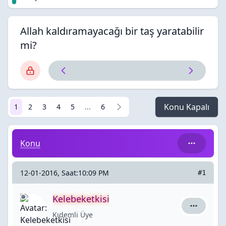
Allah kaldıramayacağı bir taş yaratabilir
mi?
Konu Kapalı
1
2
3
4
5
...
6
Allah kaldıramayacağı bir taş yaratabilir mi?
Konu
12-01-2016, Saat:10:09 PM
#1
Kelebeketkisi
Kelebeketk
Kıdemli Üye