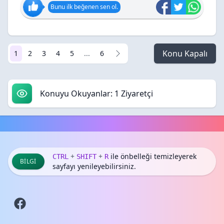
Bunu ilk beğenen sen ol.
Konu Kapalı
1
2
3
4
5
...
6
Konuyu Okuyanlar: 1 Ziyaretçi
+
+
ile önbelleği temizleyerek
CTRL
SHIFT
R
BILGI
sayfayı yenileyebilirsiniz.