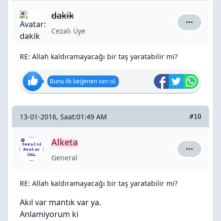
dakik
dakik için
Cezalı Üye
RE: Allah kaldıramayacağı bir taş yaratabilir mi?
Bunu ilk beğenen sen ol.
13-01-2016, Saat:01:49 AM
#10
Alketa
Alketa içi
General
RE: Allah kaldıramayacağı bir taş yaratabilir mi?
Akıl var mantık var ya.
Anlamiyorum ki