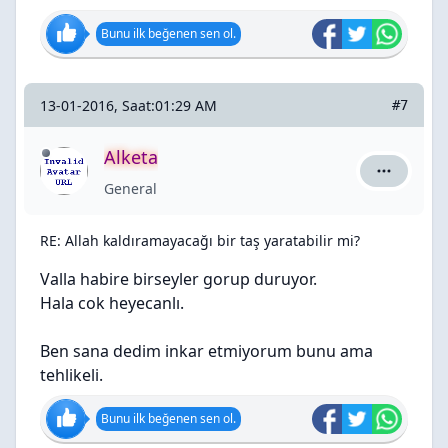
Bunu ilk beğenen sen ol.
13-01-2016, Saat:01:29 AM
#7
Alketa
Alketa içi
General
RE: Allah kaldıramayacağı bir taş yaratabilir mi?
Valla habire birseyler gorup duruyor.
Hala cok heyecanlı.
Ben sana dedim inkar etmiyorum bunu ama
tehlikeli.
Bunu ilk beğenen sen ol.