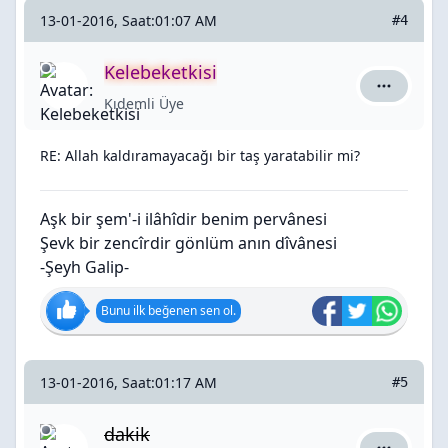
13-01-2016, Saat:01:07 AM
#4
Kelebeketkisi
Kelebeketk
Kıdemli Üye
RE: Allah kaldıramayacağı bir taş yaratabilir mi?
Aşk bir şem'-i ilâhîdir benim pervânesi
Şevk bir zencîrdir gönlüm anın dîvânesi
-Şeyh Galip-
Bunu ilk beğenen sen ol.
13-01-2016, Saat:01:17 AM
#5
dakik