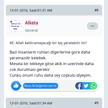
13-01-2016, Saat:01:31 AM
#8
Alketa
Alketa içi
General
RE: Allah kaldıramayacağı bir taş yaratabilir mi?
Bazi insanlarin ruhlari digerlerine gore daha
yaramazdir kelebek.
Mesela bir tekkeye gitse akik in uzerinde daha
cok durulmasi gerekir
Cunku onum ruhu daha sey coşkulu diyeyim.
Bunu ilk beğenen sen ol.
13-01-2016, Saat:01:34 AM
#9