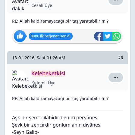
dakik için
Cezalı Üye
RE: Allah kaldıramayacağı bir taş yaratabilir mi?
Bunu ilk beğenen sen ol.
13-01-2016, Saat:01:26 AM
#6
Kelebeketkisi
Kelebeketk
Kıdemli Üye
RE: Allah kaldıramayacağı bir taş yaratabilir mi?
Aşk bir şem'-i ilâhîdir benim pervânesi
Şevk bir zencîrdir gönlüm anın dîvânesi
-Şeyh Galip-