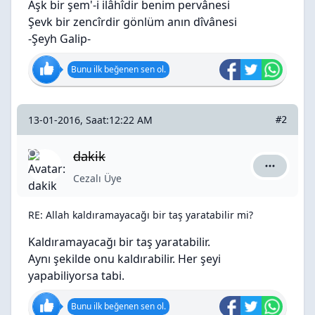
Aşk bir şem'-i ilâhîdir benim pervânesi
Şevk bir zencîrdir gönlüm anın dîvânesi
-Şeyh Galip-
Bunu ilk beğenen sen ol.
13-01-2016, Saat:12:22 AM
#2
dakik
dakik için
Cezalı Üye
RE: Allah kaldıramayacağı bir taş yaratabilir mi?
Kaldıramayacağı bir taş yaratabilir.
Aynı şekilde onu kaldırabilir. Her şeyi
yapabiliyorsa tabi.
Bunu ilk beğenen sen ol.