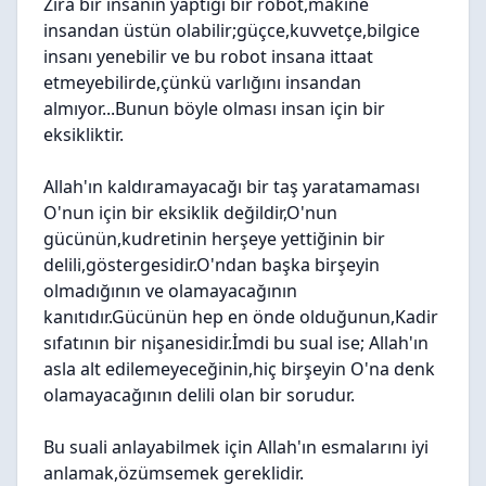
Zira bir insanın yaptığı bir robot,makine
insandan üstün olabilir;güçce,kuvvetçe,bilgice
insanı yenebilir ve bu robot insana ittaat
etmeyebilirde,çünkü varlığını insandan
almıyor...Bunun böyle olması insan için bir
eksikliktir.
Allah'ın kaldıramayacağı bir taş yaratamaması
O'nun için bir eksiklik değildir,O'nun
gücünün,kudretinin herşeye yettiğinin bir
delili,göstergesidir.O'ndan başka birşeyin
olmadığının ve olamayacağının
kanıtıdır.Gücünün hep en önde olduğunun,Kadir
sıfatının bir nişanesidir.İmdi bu sual ise; Allah'ın
asla alt edilemeyeceğinin,hiç birşeyin O'na denk
olamayacağının delili olan bir sorudur.
Bu suali anlayabilmek için Allah'ın esmalarını iyi
anlamak,özümsemek gereklidir.