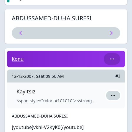
ABDUSSAMED-DUHA SURESİ
ABDUSSAMED-DUHA SURESİ
Konu
12-12-2007, Saat:09:56 AM
#1
Kayıtsız
Kayıtsız iç
<span style="color: #1C1C1C"><strong>Kayıtsız</strong></span>
ABDUSSAMED-DUHA SURESİ
[youtube]vkhl-V2KyK0[/youtube]