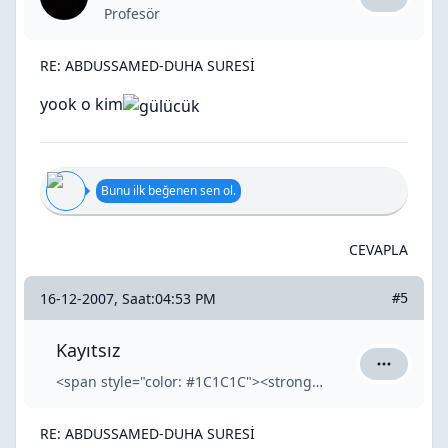
AtMaCa iç
Profesör
RE: ABDUSSAMED-DUHA SURESİ
yook o kim
Bunu ilk beğenen sen ol.
CEVAPLA
16-12-2007, Saat:04:53 PM
#5
Kayıtsız
Kayıtsız iç
<span style="color: #1C1C1C"><strong>Kayıtsız</strong></span>
RE: ABDUSSAMED-DUHA SURESİ