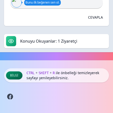
Bunu ilk beğenen sen ol.
CEVAPLA
Konuyu Okuyanlar: 1 Ziyaretçi
+
+
ile önbelleği temizleyerek
CTRL
SHIFT
R
BILGI
sayfayı yenileyebilirsiniz.