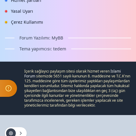
Hizmet Şartları
Yasal Uyarı
Çerez Kullanımı
Forum Yazılımı:
MyBB
Tema yapımcısı:
tedem
İçerik sağlayıcı paylaşım sitesi olarak hizmet veren
İslami
Forum
sitemizde 5651 sayılı kanunun 8. maddesine ve
T.C.K
'nın
125. maddesine göre tüm üyelerimiz yaptıkları paylaşımlardan
kendileri sorumludur. Sitemiz hakkında yapılacak tüm hukuksal
şikayetleri
bağlantısından bize ulaşıldıktan en geç 3 (üç) gün
içerisinde ilgili kanunlar ve yönetmenlikler çerçevesinde
tarafımızca incelenerek, gereken işlemler yapılacak ve site
yöneticilerimiz tarafından bilgi verilecektir.