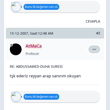
Bunu ilk beğenen sen ol.
CEVAPLA
15-12-2007, Saat:12:48 AM
#2
AtMaCa
AtMaCa iç
Profesör
RE: ABDUSSAMED-DUHA SURESİ
tşk ederiz reyyan arap sanırım okuyan
Bunu ilk beğenen sen ol.