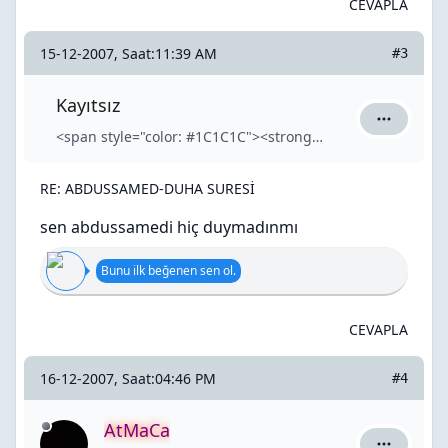
CEVAPLA
15-12-2007, Saat:11:39 AM
#3
Kayıtsız
Kayıtsız iç
<span style="color: #1C1C1C"><strong>Kayıtsız</strong></span>
RE: ABDUSSAMED-DUHA SURESİ
sen abdussamedi hiç duymadınmı
Bunu ilk beğenen sen ol.
CEVAPLA
16-12-2007, Saat:04:46 PM
#4
AtMaCa