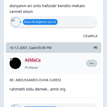
dünyanın en ünlü hafızıdır kendisi mekanı
cennet olsun
Bunu ilk beğenen sen ol.
CEVAPLA
16-12-2007, Saat:05:06 PM
#6
AtMaCa
AtMaCa iç
Profesör
RE: ABDUSSAMED-DUHA SURESİ
rahmetli oldu demek.. amin inş.