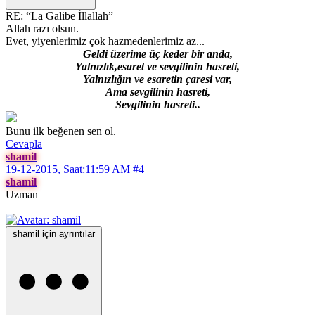
RE: “La Galibe İllallah”
Allah razı olsun.
Evet, yiyenlerimiz çok hazmedenlerimiz az...
Geldi üzerime üç keder bir anda,
Yalnızlık,esaret ve sevgilinin hasreti,
Yalnızlığın ve esaretin çaresi var,
Ama sevgilinin hasreti,
Sevgilinin hasreti..
Bunu ilk beğenen sen ol.
Cevapla
shamil
19-12-2015, Saat:11:59 AM
#4
shamil
Uzman
shamil için ayrıntılar