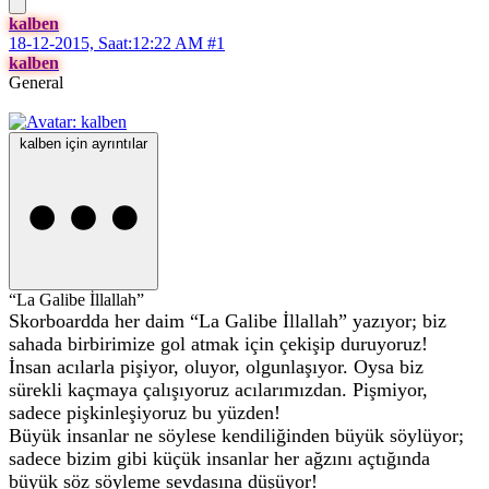
kalben
18-12-2015, Saat:12:22 AM
#1
kalben
General
kalben için ayrıntılar
“La Galibe İllallah”
Skorboardda her daim “La Galibe İllallah” yazıyor; biz
sahada birbirimize gol atmak için çekişip duruyoruz!
İnsan acılarla pişiyor, oluyor, olgunlaşıyor. Oysa biz
sürekli kaçmaya çalışıyoruz acılarımızdan. Pişmiyor,
sadece pişkinleşiyoruz bu yüzden!
Büyük insanlar ne söylese kendiliğinden büyük söylüyor;
sadece bizim gibi küçük insanlar her ağzını açtığında
büyük söz söyleme sevdasına düşüyor!