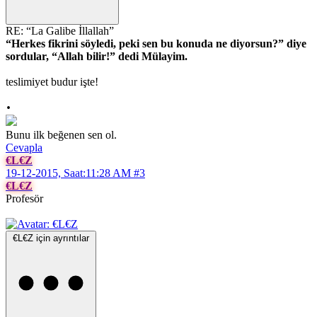
RE: “La Galibe İllallah”
“Herkes fikrini söyledi, peki sen bu konuda ne diyorsun?” diye
sordular, “Allah bilir!” dedi Mülayim.
teslimiyet budur işte!
.
Bunu ilk beğenen sen ol.
Cevapla
€L€Z
19-12-2015, Saat:11:28 AM
#3
€L€Z
Profesör
€L€Z için ayrıntılar